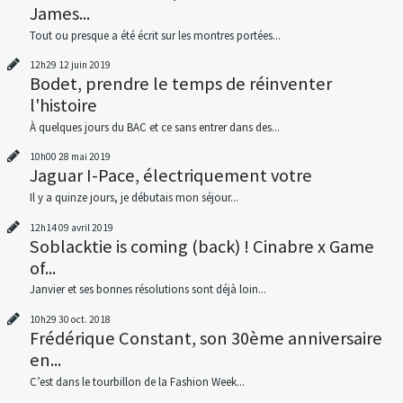
James...
Tout ou presque a été écrit sur les montres portées...
12h29
12
juin 2019
Bodet, prendre le temps de réinventer
l'histoire
À quelques jours du BAC et ce sans entrer dans des...
10h00
28
mai 2019
Jaguar I-Pace, électriquement votre
Il y a quinze jours, je débutais mon séjour...
12h14
09
avril 2019
Soblacktie is coming (back) ! Cinabre x Game
of...
Janvier et ses bonnes résolutions sont déjà loin...
10h29
30
oct. 2018
Frédérique Constant, son 30ème anniversaire
en...
C’est dans le tourbillon de la Fashion Week...