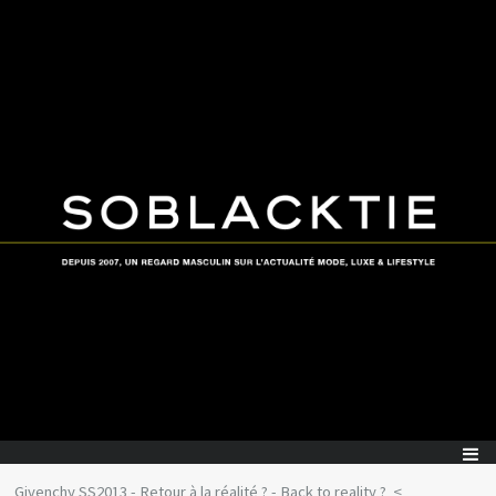
Givenchy SS2013 - Retour à la réalité ? - Back to reality ?