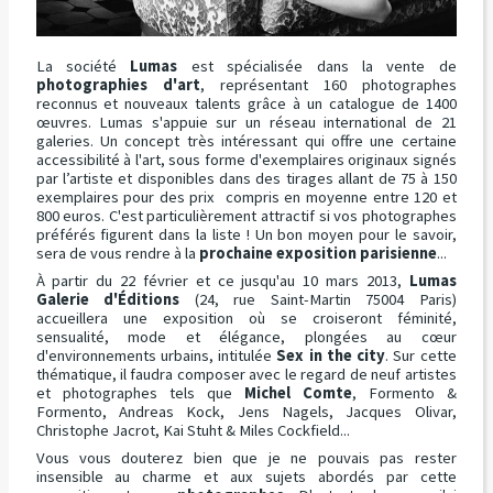
La société
Lumas
est spécialisée dans la vente de
photographies d'art
, représentant 160 photographes
reconnus et nouveaux talents grâce à un catalogue de 1400
œuvres. Lumas s'appuie sur un réseau international de 21
galeries. Un concept très intéressant qui offre une certaine
accessibilité à l'art, sous forme d'exemplaires originaux signés
par l’artiste et disponibles dans des tirages allant de 75 à 150
exemplaires pour des prix compris en moyenne entre 120 et
800 euros. C'est particulièrement attractif si vos photographes
préférés figurent dans la liste ! Un bon moyen pour le savoir,
sera de vous rendre à la
prochaine exposition parisienne
...
À partir du 22 février et ce jusqu'au 10 mars 2013,
Lumas
Galerie d'Éditions
(24, rue Saint-Martin 75004 Paris)
accueillera une exposition où se croiseront féminité,
sensualité, mode et élégance, plongées au cœur
d'environnements urbains, intitulée
Sex in the city
. Sur cette
thématique, il faudra composer avec le regard de neuf artistes
et photographes tels que
Michel Comte
, Formento &
Formento, Andreas Kock, Jens Nagels, Jacques Olivar,
Christophe Jacrot, Kai Stuht & Miles Cockfield...
Vous vous douterez bien que je ne pouvais pas rester
insensible au charme et aux sujets abordés par cette