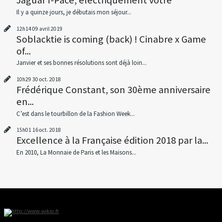
Jaguar I-Pace, électriquement votre
Il y a quinze jours, je débutais mon séjour...
12h14
09
avril 2019
Soblacktie is coming (back) ! Cinabre x Game
of...
Janvier et ses bonnes résolutions sont déjà loin...
10h29
30
oct. 2018
Frédérique Constant, son 30ème anniversaire
en...
C’est dans le tourbillon de la Fashion Week...
15h01
16
oct. 2018
Excellence à la Française édition 2018 par la...
En 2010, La Monnaie de Paris et les Maisons...