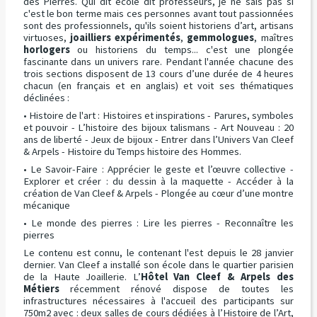
des Pierres. Qui dit école dit professeurs, je ne sais pas si
c'est le bon terme mais ces personnes avant tout passionnées
sont des professionnels, qu'ils soient historiens d’art, artisans
virtuoses,
joailliers expérimentés
,
gemmologues
, maîtres
horlogers
ou historiens du temps... c'est une plongée
fascinante dans un univers rare. Pendant l'année chacune des
trois sections disposent de 13 cours d’une durée de 4 heures
chacun (en français et en anglais) et voit ses thématiques
déclinées :
• Histoire de l'art : Histoires et inspirations - Parures, symboles
et pouvoir - L’histoire des bijoux talismans - Art Nouveau : 20
ans de liberté - Jeux de bijoux - Entrer dans l’Univers Van Cleef
& Arpels - Histoire du Temps histoire des Hommes.
• Le Savoir-Faire : Apprécier le geste et l’œuvre collective -
Explorer et créer : du dessin à la maquette - Accéder à la
création de Van Cleef & Arpels - Plongée au cœur d’une montre
mécanique
• Le monde des pierres : Lire les pierres - Reconnaître les
pierres
Le contenu est connu, le contenant l'est depuis le 28 janvier
dernier. Van Cleef a installé son école dans le quartier parisien
de la Haute Joaillerie. L’
Hôtel Van Cleef & Arpels des
Métiers
récemment rénové dispose de toutes les
infrastructures nécessaires à l'accueil des participants sur
750m2 avec : deux salles de cours dédiées à l’Histoire de l’Art,