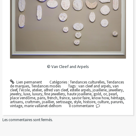
© Van Cleef and Arpels
Lien permanent
Catégories :
Tendances culturelles
,
Tendances
de marques
,
Tendances modes
Tags :
van cleef and arpels
,
van
cleef
,
l'école
,
atelier
,
alfred van cleef
,
estelle arpels
,
joaillerie
,
jewellery
,
jewelry
,
luxe
,
luxury
,
fine jewellery
,
haute joaillerie
,
gold
,
or
,
pearl
,
place vendôme
,
paris
,
french
,
france
,
savoir faire
,
know how
,
héritage
,
artisans
,
craftmen
,
joaillier
,
sertissage
,
style
,
histoire
,
culture
,
parures
,
vintage
,
marie vallanet-delhom
0
commentaire
Les commentaires sont fermés.