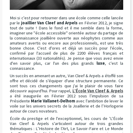
Moi si c'est pour retourner dans une école comme celle lancée
par le
joaillier Van Cleef and Arpels
en Février 2012, je signe
tout de suite ! Dans le fond et il me semble dans la forme,
imaginer une "école accessible" orientée autour du partage de
la connaissance joaillière ouverte aux néophytes comme aux
amateurs avertis ou encore aux professionnels, est une très
bonne chose. C'est d'ores et déjà un succès pour l'école,
confirmé par l'accueil de plus de 2200 élèves français et
internationaux (33 nationalités). Je pense que vous avez envie
d'en savoir plus, car l'un des plus grands
luxe
, c'est la
connaissance.
Un succès en amenant un autre, Van Cleef & Arpels a étoffé son
offre et décidé de s'équiper d'une structure permanente. Ce
sont tous ces changements que j'ai le plaisir de vous faire
découvrir aujourd'hui. Pour rappel,
L’École Van Cleef & Arpels
a été inaugurée en Février 2012 sous l’impulsion de sa
Présidente
Marie Vallanet-Delhom
avec l'ambition de lever le
voile sur les univers secrets de la Joaillerie et de l’Horlogerie
autour de cours novateurs.
École du prestige et de l'exceptionnel, les cours de 'L'École
Van Cleef & Arpels s'articulent autour de trois grandes
thématiques : L’Histoire de l’Art, Le Savoir-Faire et Le Monde