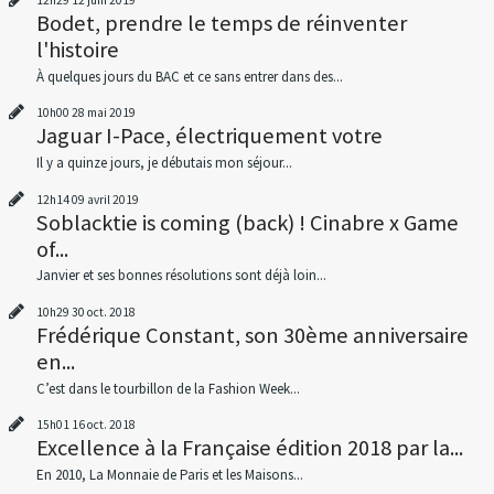
12h29
12
juin 2019
Bodet, prendre le temps de réinventer
l'histoire
À quelques jours du BAC et ce sans entrer dans des...
10h00
28
mai 2019
Jaguar I-Pace, électriquement votre
Il y a quinze jours, je débutais mon séjour...
12h14
09
avril 2019
Soblacktie is coming (back) ! Cinabre x Game
of...
Janvier et ses bonnes résolutions sont déjà loin...
10h29
30
oct. 2018
Frédérique Constant, son 30ème anniversaire
en...
C’est dans le tourbillon de la Fashion Week...
15h01
16
oct. 2018
Excellence à la Française édition 2018 par la...
En 2010, La Monnaie de Paris et les Maisons...