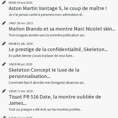
00h00
26
mai 2026
Aston Martin Vantage S, le coup de maître !
Je n’ai jamais caché à personne mon admiration et...
14h07
28
nov. 2023
Marlon Brando et sa montre Marc Nicolet skin...
Trois longues années sans la moindre publication sur...
09h48
01
déc. 2020
Le prestige de la confidentialité, Skeleton...
En juillet dernier j'avais le plaisir de vous faire...
14h59
08
juil. 2020
Skeleton Concept le luxe de la
personnalisation...
Comment faut il aborder mes (longues) absences sur...
14h20
17
nov. 2019
Tissot PR 516 Date, la montre oubliée de
James...
Tout ou presque a été écrit sur les montres portées...