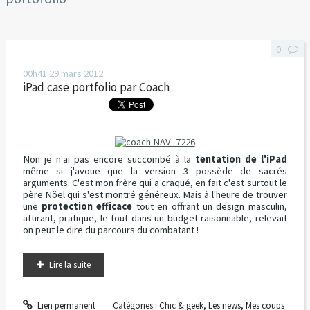
0
00h41
29
mars 2012
iPad case portfolio par Coach
Non je n'ai pas encore succombé à la
tentation de l'iPad
même si j'avoue que la version 3 possède de sacrés
arguments. C'est mon frère qui a craqué, en fait c'est surtout le
père Nöel qui s'est montré généreux. Mais à l'heure de trouver
une
protection efficace
tout en offrant un design masculin,
attirant, pratique, le tout dans un budget raisonnable, relevait
on peut le dire du parcours du combatant !
Lire la suite
Lien permanent
Catégories :
Chic & geek
,
Les news
,
Mes coups