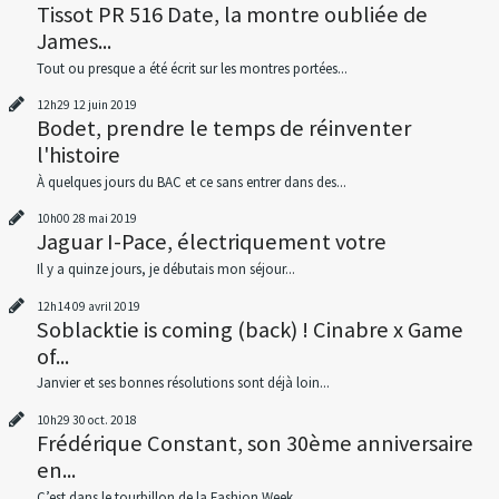
Tissot PR 516 Date, la montre oubliée de
James...
Tout ou presque a été écrit sur les montres portées...
12h29
12
juin 2019
Bodet, prendre le temps de réinventer
l'histoire
À quelques jours du BAC et ce sans entrer dans des...
10h00
28
mai 2019
Jaguar I-Pace, électriquement votre
Il y a quinze jours, je débutais mon séjour...
12h14
09
avril 2019
Soblacktie is coming (back) ! Cinabre x Game
of...
Janvier et ses bonnes résolutions sont déjà loin...
10h29
30
oct. 2018
Frédérique Constant, son 30ème anniversaire
en...
C’est dans le tourbillon de la Fashion Week...