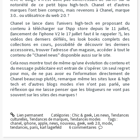
notoriété de ce petit bijou high-tech. Chanel et d'autres
marques l'ont bien compris, mais revenons à Chanel, marque
3.0... ou utilisatrice du web 2.0. ?
Chanel se lance dans l'univers high-tech en proposant du
contenu à télécharger sur l'App store depuis le 11 juillet,
(lancement de l'iphone V2 le 17 juillet faut il le rappeler ?), les
vidéos des derniers défilés, les look books complets des
collections en cours, possibilité de découvrir les derniers
accessoires, trouver l'adresse d'un magasin, accéder à tout le
contenu de "Chanel news" disponible aussi sur le site.
Cela nous montre tout de même qu'une évolution du contenu et
du message publicitaire est entrain de s'opérer. Un seul regret
pour moi, de ne pas avoir eu l'information directement de
Chanel beaucoup plutôt, remarque même les sites luxe & high
tech et d'autres blogs modes n'en n'ont pas parlé, une
réflexion qui me laisse penser que les blogueurs ne vont pas
souvent sur les sites des marques !
Lien permanent
Catégories :
Chic & geek
,
Les news
,
Tendances
culturelles
,
Tendances de marques
,
Tendances modes
Tags :
chanel
,
iphone
,
apple
,
news
,
nouveau
,
geek
,
web 2.0
,
mode
,
tendances
,
paris
,
karl lagerfeld
6
commentaires