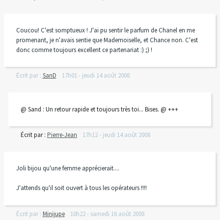
Coucou! C'est somptueux ! J'ai pu sentir le parfum de Chanel en me
promenant, je n'avais sentie que Mademoiselle, et Chance non. C'est
donc comme toujours excellent ce partenariat :) ;) !
Écrit par :
SanD
17h01
-
jeudi 14
août 2008
@ Sand : Un retour rapide et toujours très toi... Bises. @ +++
Écrit par :
Pierre-Jean
17h12
-
jeudi 14
août 2008
Joli bijou qu'une femme apprécierait....
J'attends qu'il soit ouvert à tous les opérateurs !!!!
Écrit par :
Minijupe
10h22
-
samedi 16
août 2008