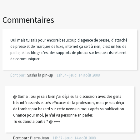
Commentaires
Oui mais tu sais pour encore beaucoup d'agence de presse, d'attaché
de presse et de marques de luxe, internet ça sert à rien, c'est un feu de
paille, et les blogs c'est des supports de ploucs sur lesquels ils refusent
de communiquer.
Écrit par :
Sasha la pin-up
11h54
-
jeudi 14
août 2008
@ Sasha : oui je sais bien j'ai déjà eu la discussion avec des gens
très intéressants et très efficaces de la profession, mais je suis déçu
de tomber par hazard sur cette news un mois après sa publication.
Chance pour moi, je n'ai vu personne en parler.
Tu es dans la partie ? @ +++
Écrit par :
Pierre-Jean
11h57
-
jeudi 14
août 2008