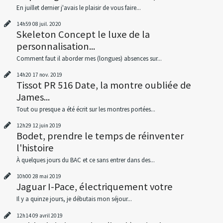
En juillet dernier j'avais le plaisir de vous faire...
14h59
08
juil. 2020
Skeleton Concept le luxe de la
personnalisation...
Comment faut il aborder mes (longues) absences sur...
14h20
17
nov. 2019
Tissot PR 516 Date, la montre oubliée de
James...
Tout ou presque a été écrit sur les montres portées...
12h29
12
juin 2019
Bodet, prendre le temps de réinventer
l'histoire
À quelques jours du BAC et ce sans entrer dans des...
10h00
28
mai 2019
Jaguar I-Pace, électriquement votre
Il y a quinze jours, je débutais mon séjour...
12h14
09
avril 2019