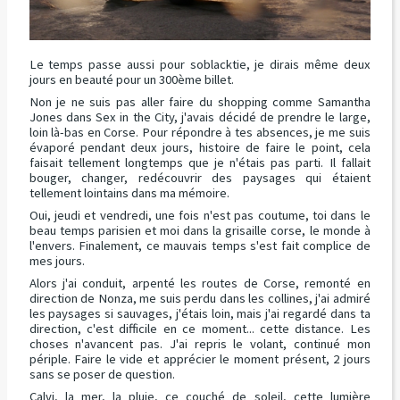
Le temps passe aussi pour soblacktie, je dirais même deux
jours en beauté pour un 300ème billet.
Non je ne suis pas aller faire du shopping comme Samantha
Jones dans Sex in the City, j'avais décidé de prendre le large,
loin là-bas en Corse. Pour répondre à tes absences, je me suis
évaporé pendant deux jours, histoire de faire le point, cela
faisait tellement longtemps que je n'étais pas parti. Il fallait
bouger, changer, redécouvrir des paysages qui étaient
tellement lointains dans ma mémoire.
Oui, jeudi et vendredi, une fois n'est pas coutume, toi dans le
beau temps parisien et moi dans la grisaille corse, le monde à
l'envers. Finalement, ce mauvais temps s'est fait complice de
mes jours.
Alors j'ai conduit, arpenté les routes de Corse, remonté en
direction de Nonza, me suis perdu dans les collines, j'ai admiré
les paysages si sauvages, j'étais loin, mais j'ai regardé dans ta
direction, c'est difficile en ce moment... cette distance. Les
choses n'avancent pas. J'ai repris le volant, continué mon
périple. Faire le vide et apprécier le moment présent, 2 jours
sans se poser de question.
Calvi, la mer, la pluie, ce couché de soleil, cette lumière