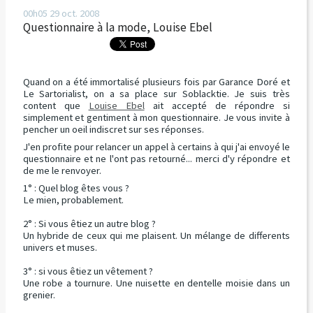
00h05
29
oct. 2008
Questionnaire à la mode, Louise Ebel
Quand on a été immortalisé plusieurs fois par Garance Doré et
Le Sartorialist, on a sa place sur Soblacktie. Je suis très
content que
Louise Ebel
ait accepté de répondre si
simplement et gentiment à mon questionnaire. Je vous invite à
pencher un oeil indiscret sur ses réponses.
J'en profite pour relancer un appel à certains à qui j'ai envoyé le
questionnaire et ne l'ont pas retourné... merci d'y répondre et
de me le renvoyer.
1° : Quel blog êtes vous ?
Le mien, probablement.
2° : Si vous êtiez un autre blog ?
Un hybride de ceux qui me plaisent. Un mélange de differents
univers et muses.
3° : si vous êtiez un vêtement ?
Une robe a tournure. Une nuisette en dentelle moisie dans un
grenier.