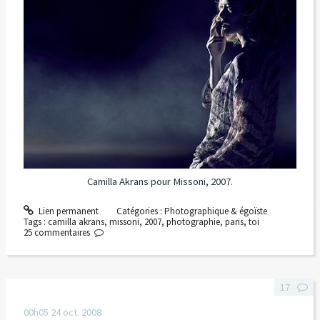
Camilla Akrans
pour Missoni, 2007.
Lien permanent
Catégories :
Photographique & égoïste
Tags :
camilla akrans
,
missoni
,
2007
,
photographie
,
paris
,
toi
25
commentaires
17
00h05
24
oct. 2008