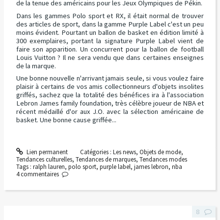
de la tenue des américains pour les Jeux Olympiques de Pékin.
Dans les gammes Polo sport et RX, il était normal de trouver
des articles de sport, dans la gamme Purple Label c'est un peu
moins évident. Pourtant un ballon de basket en édition limité à
300 exemplaires, portant la signature Purple Label vient de
faire son apparition. Un concurrent pour la ballon de football
Louis Vuitton ? Il ne sera vendu que dans certaines enseignes
de la marque.
Une bonne nouvelle n'arrivant jamais seule, si vous voulez faire
plaisir à certains de vos amis collectionneurs d'objets insolites
griffés, sachez que la totalité des bénéfices ira à l'association
Lebron James family foundation, très célèbre joueur de NBA et
récent médaillé d'or aux J.O. avec la sélection américaine de
basket. Une bonne cause griffée...
Lien permanent
Catégories :
Les news
,
Objets de mode
,
Tendances culturelles
,
Tendances de marques
,
Tendances modes
Tags :
ralph lauren
,
polo sport
,
purple label
,
james lebron
,
nba
4
commentaires
8