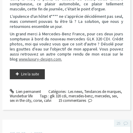
somptueuse, ce plaisir automobile, ce plaisir tellement
masculin, cette fin de journée, c'était le point d'orgue.
L'opulence d'un hôtel 4**** ne s'apprécie décidément pas seul,
mais comment pouvais tu être là ? La solution, que nous y
retournions ensemble un jour.
Un grand merci à
Mercedes-Benz France
, pour ces deux jours
somptueux à bord du nouveau
mercedes GLK 320 CDI.
Crédit
photos, moi qui voulez vous que ce soit d'autre ? Désolé pour
les gouttes d'eau sur l'objectif de mon appareil. Vous pouvez
aussi retrouvez un autre compte rendu de mon essai sur le
blog
www.luxury-design.com
.
Lire la suite
Lien permanent
Catégories :
Les news
,
Tendances de marques
,
Wunderbar life
Tags :
glk 320 cdi
,
mercedes-benz
,
mercedes
,
sex
,
sex in the city
,
corse
,
calvi
15
commentaires
25