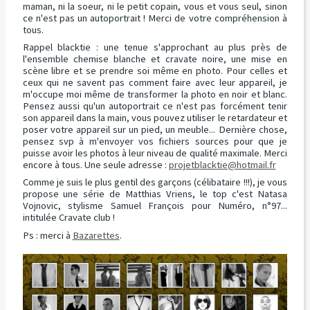
maman, ni la soeur, ni le petit copain, vous et vous seul, sinon
ce n'est pas un
auto
portrait ! Merci de votre compréhension à
tous.
Rappel blacktie : une tenue s'approchant au plus près de
l'ensemble chemise blanche et cravate noire, une mise en
scène libre et se prendre soi même en photo. Pour celles et
ceux qui ne savent pas comment faire avec leur appareil, je
m'occupe moi même de transformer la photo en noir et blanc.
Pensez aussi qu'un autoportrait ce n'est pas forcément tenir
son appareil dans la main, vous pouvez utiliser le retardateur et
poser votre appareil sur un pied, un meuble... Dernière chose,
pensez svp à m'envoyer vos fichiers sources pour que je
puisse avoir les photos à leur niveau de qualité maximale. Merci
encore à tous. Une seule adresse :
projetblacktie@hotmail.fr
Comme je suis le plus gentil des garçons (célibataire !!!), je vous
propose une série de Matthias Vriens, le top c'est Natasa
Vojnovic, stylisme Samuel François pour Numéro, n°97...
intitulée Cravate club !
Ps : merci à
Bazarettes
.