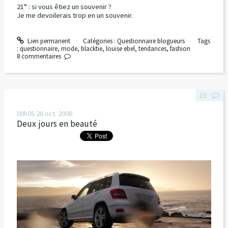
21° : si vous êtiez un souvenir ?
Je me devoilerais trop en un souvenir.
Lien permanent
Catégories :
Questionnaire blogueurs
Tags
:
questionnaire
,
mode
,
blacktie
,
louise ebel
,
tendances
,
fashion
8
commentaires
15
00h05
28
oct. 2008
Deux jours en beauté