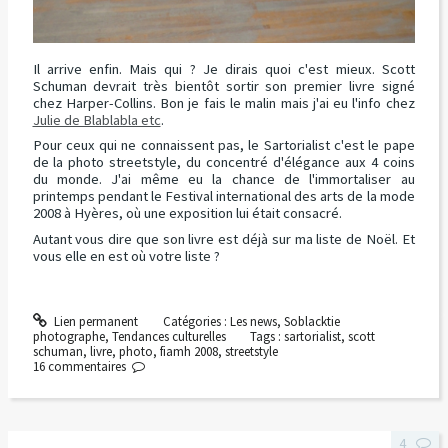
Il arrive enfin. Mais qui ? Je dirais quoi c'est mieux. Scott
Schuman devrait très bientôt sortir son premier livre signé
chez Harper-Collins. Bon je fais le malin mais j'ai eu l'info chez
Julie de Blablabla etc
.
Pour ceux qui ne connaissent pas, le Sartorialist c'est le pape
de la photo streetstyle, du concentré d'élégance aux 4 coins
du monde. J'ai même eu la chance de l'immortaliser au
printemps pendant le Festival international des arts de la mode
2008 à Hyères, où une exposition lui était consacré.
Autant vous dire que son livre est déjà sur ma liste de Noël. Et
vous elle en est où votre liste ?
Lien permanent
Catégories :
Les news
,
Soblacktie
photographe
,
Tendances culturelles
Tags :
sartorialist
,
scott
schuman
,
livre
,
photo
,
fiamh 2008
,
streetstyle
16
commentaires
4