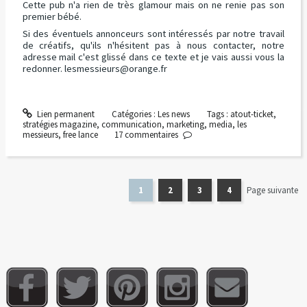
Cette pub n'a rien de très glamour mais on ne renie pas son
premier bébé.
Si des éventuels annonceurs sont intéressés par notre travail
de créatifs, qu'ils n'hésitent pas à nous contacter, notre
adresse mail c'est glissé dans ce texte et je vais aussi vous la
redonner.
lesmessieurs@orange.fr
Lien permanent
Catégories :
Les news
Tags :
atout-ticket
,
stratégies magazine
,
communication
,
marketing
,
media
,
les
messieurs
,
free lance
17
commentaires
1
2
3
4
Page suivante