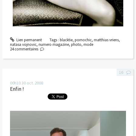
Lien permanent
Tags :
blacktie
,
pornochic
,
matthias vriens
,
natasa vojnovic
,
numero magazine
,
photo
,
mode
24
commentaires
16
00h10
30
oct. 2008
Enfin !