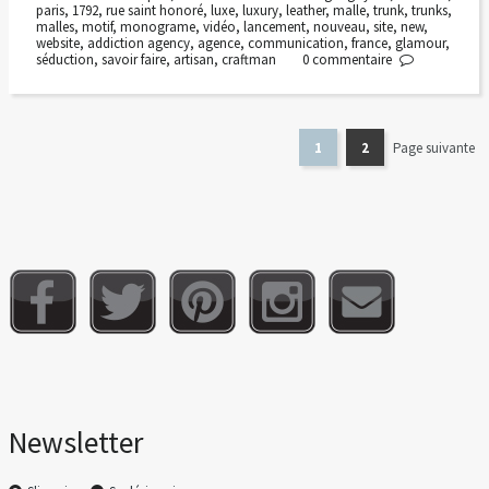
paris
,
1792
,
rue saint honoré
,
luxe
,
luxury
,
leather
,
malle
,
trunk
,
trunks
,
malles
,
motif
,
monograme
,
vidéo
,
lancement
,
nouveau
,
site
,
new
,
website
,
addiction agency
,
agence
,
communication
,
france
,
glamour
,
séduction
,
savoir faire
,
artisan
,
craftman
0
commentaire
1
2
Page suivante
Newsletter