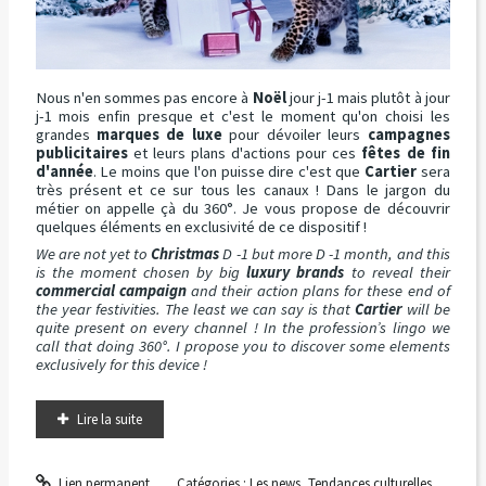
Nous n'en sommes pas encore à
Noël
jour j-1 mais plutôt à jour
j-1 mois enfin presque et c'est le moment qu'on choisi les
grandes
marques de luxe
pour dévoiler leurs
campagnes
publicitaires
et leurs plans d'actions pour ces
fêtes de fin
d'année
. Le moins que l'on puisse dire c'est que
Cartier
sera
très présent et ce sur tous les canaux ! Dans le jargon du
métier on appelle çà du 360°. Je vous propose de découvrir
quelques éléments en exclusivité de ce dispositif !
We are not yet to
Christmas
D -1 but more D -1 month, and this
is the moment chosen by big
luxury brands
to reveal their
commercial campaign
and their action plans for these end of
the year festivities. The least we can say is that
Cartier
will be
quite present on every channel ! In the profession’s lingo we
call that doing 360°. I propose you to discover some elements
exclusively for this device !
Lire la suite
Lien permanent
Catégories :
Les news
,
Tendances culturelles
,