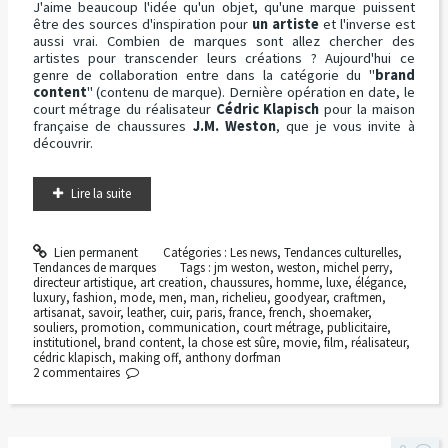
J'aime beaucoup l'idée qu'un objet, qu'une marque puissent
être des sources d'inspiration pour
un artiste
et l'inverse est
aussi vrai. Combien de marques sont allez chercher des
artistes pour transcender leurs créations ? Aujourd'hui ce
genre de collaboration entre dans la catégorie du "
brand
content
" (contenu de marque). Dernière opération en date, le
court métrage du réalisateur
Cédric Klapisch
pour la maison
française de chaussures
J.M. Weston
, que je vous invite à
découvrir.
Lire la suite
Lien permanent
Catégories :
Les news
,
Tendances culturelles
,
Tendances de marques
Tags :
jm weston
,
weston
,
michel perry
,
directeur artistique
,
art creation
,
chaussures
,
homme
,
luxe
,
élégance
,
luxury
,
fashion
,
mode
,
men
,
man
,
richelieu
,
goodyear
,
craftmen
,
artisanat
,
savoir
,
leather
,
cuir
,
paris
,
france
,
french
,
shoemaker
,
souliers
,
promotion
,
communication
,
court métrage
,
publicitaire
,
institutionel
,
brand content
,
la chose est sûre
,
movie
,
film
,
réalisateur
,
cédric klapisch
,
making off
,
anthony dorfman
2
commentaires