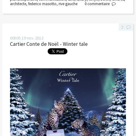
architecte
,
federico masotto
,
rive gauche
0
commentaire
2
00h05
19
nov. 2012
Cartier Conte de Noël - Winter tale