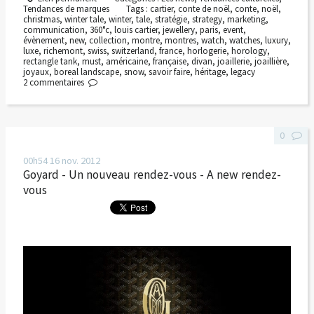
Tendances de marques
Tags :
cartier
,
conte de noël
,
conte
,
noël
,
christmas
,
winter tale
,
winter
,
tale
,
stratégie
,
strategy
,
marketing
,
communication
,
360°c
,
louis cartier
,
jewellery
,
paris
,
event
,
évènement
,
new
,
collection
,
montre
,
montres
,
watch
,
watches
,
luxury
,
luxe
,
richemont
,
swiss
,
switzerland
,
france
,
horlogerie
,
horology
,
rectangle tank
,
must
,
américaine
,
française
,
divan
,
joaillerie
,
joaillière
,
joyaux
,
boreal landscape
,
snow
,
savoir faire
,
héritage
,
legacy
2
commentaires
0
00h54
16
nov. 2012
Goyard - Un nouveau rendez-vous - A new rendez-
vous