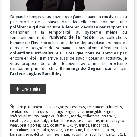
Depuis le temps vous savez que j'aime quand la
mode
est au
plus proche de la saison dans laquelle nous sommes, une
préférence qui me pousse à être en décalage par rapport au
calendrier, à la temporalité, au système même du
fonctionnement de l'
univers de la mode
. Les collections
homme de l'hiver prochain ont défilé depuis plusieurs mois et
dans une poignée de semaines nous allons découvrir les
collections estivales
2015 alors que nous ne sommes pas
encore en été ! Il m'arrive aussi de savoir coller à l'actualité, je
vous propose donc de découvrir avec moi la prochaine
campagne print de chez
Ermenegildo Zegna
incarnée par
l'
acteur anglais Sam Riley
.
Lire la suite
Lien permanent
Catégories :
Les news
,
Tendances culturelles
,
Tendances de marques
Tags :
zegna
,
z
,
ermenegildo zegna
,
stefano pilati
,
rtw
,
bespoke
,
fashion
,
mode
,
collection
,
créateur
,
creator
,
élégance
,
italy
,
milan
,
florence
,
luxe
,
homme
,
men
,
ready to
wear
,
prêt à porter
,
suit
,
costume
,
luxury
,
trends
,
tendances
,
masculines
,
italie
,
italia
,
service
,
sur mesure
,
tailor made
,
tailor
,
fashion show
,
défilé
,
hommes
,
man
,
automne
,
hiver
,
fall
,
winter
,
2014
,