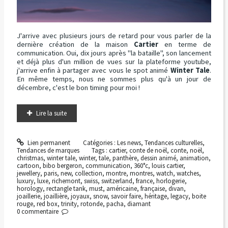
J'arrive avec plusieurs jours de retard pour vous parler de la
dernière création de la maison
Cartier
en terme de
communication. Oui, dix jours après "la bataille", son lancement
et déjà plus d'un million de vues sur la plateforme youtube,
j'arrive enfin à partager avec vous le spot animé
Winter Tale
.
En même temps, nous ne sommes plus qu'à un jour de
décembre, c'est le bon timing pour moi !
Lire la suite
Lien permanent
Catégories :
Les news
,
Tendances culturelles
,
Tendances de marques
Tags :
cartier
,
conte de noël
,
conte
,
noël
,
christmas
,
winter tale
,
winter
,
tale
,
panthère
,
dessin animé
,
animation
,
cartoon
,
bibo bergeron
,
communication
,
360°c
,
louis cartier
,
jewellery
,
paris
,
new
,
collection
,
montre
,
montres
,
watch
,
watches
,
luxury
,
luxe
,
richemont
,
swiss
,
switzerland
,
france
,
horlogerie
,
horology
,
rectangle tank
,
must
,
américaine
,
française
,
divan
,
joaillerie
,
joaillière
,
joyaux
,
snow
,
savoir faire
,
héritage
,
legacy
,
boite
rouge
,
red box
,
trinity
,
rotonde
,
pacha
,
diamant
0
commentaire