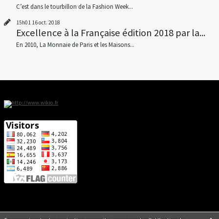
C’est dans le tourbillon de la Fashion Week...
15h01
16
oct. 2018
Excellence à la Française édition 2018 par la...
En 2010, La Monnaie de Paris et les Maisons...