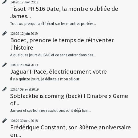
14h20
17
nov. 2019
Tissot PR 516 Date, la montre oubliée de
James...
Tout ou presque a été écrit sur les montres portées...
12h29
12
juin 2019
Bodet, prendre le temps de réinventer
l'histoire
À quelques jours du BAC et ce sans entrer dans des...
10h00
28
mai 2019
Jaguar I-Pace, électriquement votre
Il y a quinze jours, je débutais mon séjour...
12h14
09
avril 2019
Soblacktie is coming (back) ! Cinabre x Game
of...
Janvier et ses bonnes résolutions sont déjà loin...
10h29
30
oct. 2018
Frédérique Constant, son 30ème anniversaire
en...