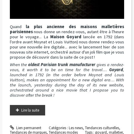
Quand
la plus ancienne des maisons malletières
parisiennes
nous donne un rendez-vous, autant être à l'heure
pour le voyage... La
Maison Goyard
lancée en 1792 (dans
l'ordre avant Moynat et Louis Vuitton) nous donne rendez-vous
pour une nouvelle ère digitale... avec le lancement hier de son
nouveau site internet, orchestré autour d'un joli film que je vous
propose de découvrir dans la suite de ce post !
When the
oldest Parisian trunk manufacturer
gives a rendez-
vous, it worth it to be on time for the travel…
Goyard
,
launched in 1792 (in the order before Moynat and Louis
Vuitton), makes an appointment for a new digital era… With
the launch, yesterday during the day of its new website,
orchestrated around a nice movie that I propose you to
discover after the break !
Lire la suite
Lien permanent
Catégories :
Les news
,
Tendances culturelles
,
Tendances de marques
,
Tendances modes
Tags :
goyard
,
malletier
,