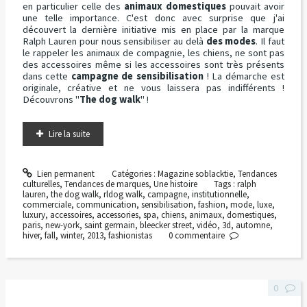
en particulier celle des
animaux domestiques
pouvait avoir
une telle importance. C'est donc avec surprise que j'ai
découvert la dernière initiative mis en place par la marque
Ralph Lauren pour nous sensibiliser au delà
des modes
. Il faut
le rappeler les animaux de compagnie, les chiens, ne sont pas
des accessoires même si les accessoires sont très présents
dans cette
campagne de sensibilisation
! La démarche est
originale, créative et ne vous laissera pas indifférents !
Découvrons "
The dog walk
" !
Lire la suite
Lien permanent
Catégories :
Magazine soblacktie
,
Tendances
culturelles
,
Tendances de marques
,
Une histoire
Tags :
ralph
lauren
,
the dog walk
,
rldog walk
,
campagne
,
institutionnelle
,
commerciale
,
communication
,
sensibilisation
,
fashion
,
mode
,
luxe
,
luxury
,
accessoires
,
accessories
,
spa
,
chiens
,
animaux
,
domestiques
,
paris
,
new-york
,
saint germain
,
bleecker street
,
vidéo
,
3d
,
automne
,
hiver
,
fall
,
winter
,
2013
,
fashionistas
0
commentaire
0