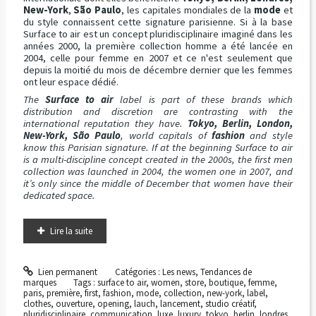
New-York
,
São Paulo
, les capitales mondiales de la
mode
et
du style connaissent cette signature parisienne. Si à la base
Surface to air est un concept pluridisciplinaire imaginé dans les
années 2000, la première collection homme a été lancée en
2004, celle pour femme en 2007 et ce n'est seulement que
depuis la moitié du mois de décembre dernier que les femmes
ont leur espace dédié.
The
Surface to air
label is part of these brands which
distribution and discretion are contrasting with the
international reputation they have.
Tokyo, Berlin, London,
New-York, São Paulo
, world capitals of
fashion
and style
know this Parisian signature. If at the beginning Surface to air
is a multi-discipline concept created in the 2000s, the first men
collection was launched in 2004, the women one in 2007, and
it’s only since the middle of December that women have their
dedicated space.
Lire la suite
Lien permanent
Catégories :
Les news
,
Tendances de
marques
Tags :
surface to air
,
women
,
store
,
boutique
,
femme
,
paris
,
première
,
first
,
fashion
,
mode
,
collection
,
new-york
,
label
,
clothes
,
ouverture
,
opening
,
lauch
,
lancement
,
studio créatif
,
pluridisciplinaire
,
communication
,
luxe
,
luxury
,
tokyo
,
berlin
,
londres
,