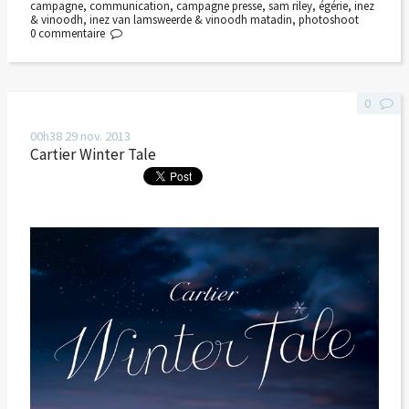
campagne
,
communication
,
campagne presse
,
sam riley
,
égérie
,
inez
& vinoodh
,
inez van lamsweerde & vinoodh matadin
,
photoshoot
0
commentaire
0
00h38
29
nov. 2013
Cartier Winter Tale