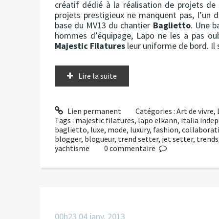
créatif dédié à la réalisation de projets d
projets prestigieux ne manquent pas, l’un 
base du MV13 du chantier
Baglietto
. Une b
hommes d’équipage, Lapo ne les a pas oub
Majestic Filatures
leur uniforme de bord. Il
Lire la suite
Lien permanent
Catégories :
Art de vivre
,
Tags :
majestic filatures
,
lapo elkann
,
italia inde
baglietto
,
luxe
,
mode
,
luxury
,
fashion
,
collaborat
blogger
,
blogueur
,
trend setter
,
jet setter
,
trends
yachtisme
0
commentaire
00h23
04
janv. 2013