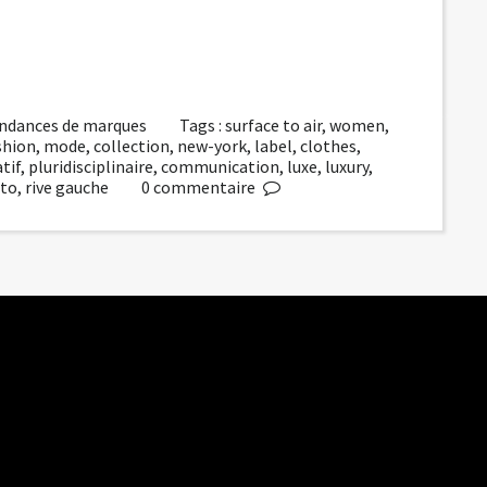
ndances de marques
Tags :
surface to air
,
women
,
shion
,
mode
,
collection
,
new-york
,
label
,
clothes
,
tif
,
pluridisciplinaire
,
communication
,
luxe
,
luxury
,
tto
,
rive gauche
0
commentaire