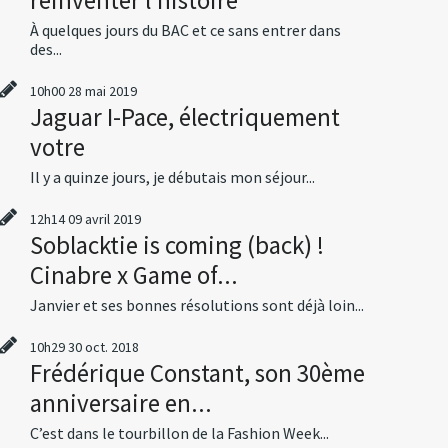
À quelques jours du BAC et ce sans entrer dans
des...
10h00
28
mai 2019
Jaguar I-Pace, électriquement
votre
Il y a quinze jours, je débutais mon séjour...
12h14
09
avril 2019
Soblacktie is coming (back) !
Cinabre x Game of...
Janvier et ses bonnes résolutions sont déjà loin...
10h29
30
oct. 2018
Frédérique Constant, son 30ème
anniversaire en...
C’est dans le tourbillon de la Fashion Week...