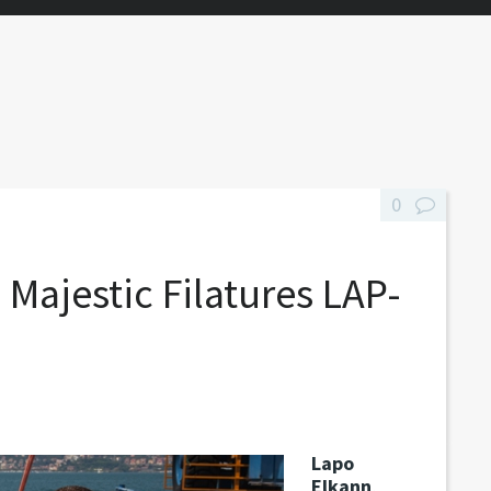
0
 Majestic Filatures LAP-
Lapo
Elkann
,