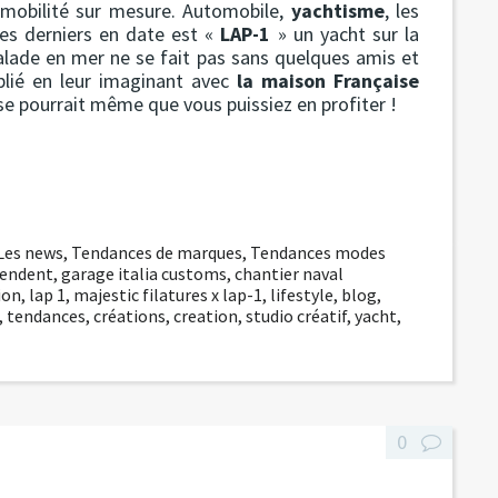
e mobilité sur mesure. Automobile,
yachtisme
, les
des derniers en date est «
LAP-1
» un yacht sur la
alade en mer ne se fait pas sans quelques amis et
lié en leur imaginant avec
la maison Française
 se pourrait même que vous puissiez en profiter !
Les news
,
Tendances de marques
,
Tendances modes
pendent
,
garage italia customs
,
chantier naval
ion
,
lap 1
,
majestic filatures x lap-1
,
lifestyle
,
blog
,
,
tendances
,
créations
,
creation
,
studio créatif
,
yacht
,
0