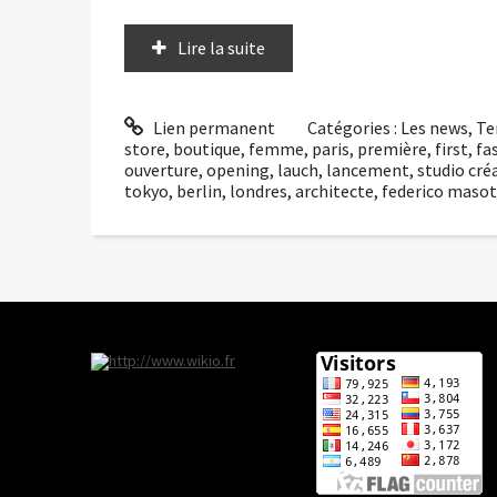
Lire la suite
Lien permanent
Catégories :
Les news
,
Te
store
,
boutique
,
femme
,
paris
,
première
,
first
,
fa
ouverture
,
opening
,
lauch
,
lancement
,
studio créa
tokyo
,
berlin
,
londres
,
architecte
,
federico maso