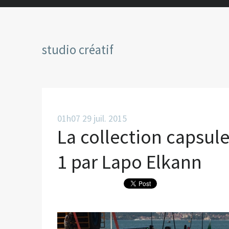
studio créatif
01h07
29
juil. 2015
La collection capsule
1 par Lapo Elkann