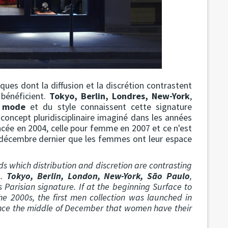
ques dont la diffusion et la discrétion contrastent
 bénéficient.
Tokyo, Berlin, Londres, New-York
,
a
mode
et du style connaissent cette signature
n concept pluridisciplinaire imaginé dans les années
ncée en 2004, celle pour femme en 2007 et ce n'est
 décembre dernier que les femmes ont leur espace
ds which distribution and discretion are contrasting
e.
Tokyo, Berlin, London, New-York, São Paulo
,
 Parisian signature. If at the beginning Surface to
the 2000s, the first men collection was launched in
since the middle of December that women have their