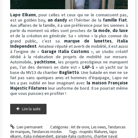
Lapo Elkann
, pour celles et ceux qui ne le connaissent pas,
est un golden boy,
un dandy
et l’héritier de la
famille Fiat
.
Aux affaires de la famille, il a une préférence pour les siennes à
partir du moment où elles sont proches de
la mode
,
du luxe
et de la création en générale. Sa « vitrine » la plus connue du
grand public, c’est sa
marque de lunettes
,
Italia
Independent
. Amateur réputé et averti de mobilité, il est aussi
à l’origine de «
Garage Italia Customs
», un studio créatif
dédié à la réalisation de projets de mobilité sur mesure.
Automobile,
yachtisme
, les projets prestigieux ne manquent
pas, l’un des derniers en date est «
LAP-1
» un yacht sur la
base du MV13 du chantier
Baglietto
. Une balade en mer ne se
fait pas sans quelques amis et hommes d’équipage, Lapo ne
les a pas oublié en leur imaginant avec
la maison Française
Majestic Filatures
leur uniforme de bord. Il se pourrait même
que vous puissiez en profiter !
Lire la suite
Lien permanent
Catégories :
Art de vivre
,
Les news
,
Tendances
de marques
,
Tendances modes
Tags :
majestic filatures
,
lapo
elkann
,
italia independent
,
garage italia customs
,
chantier naval