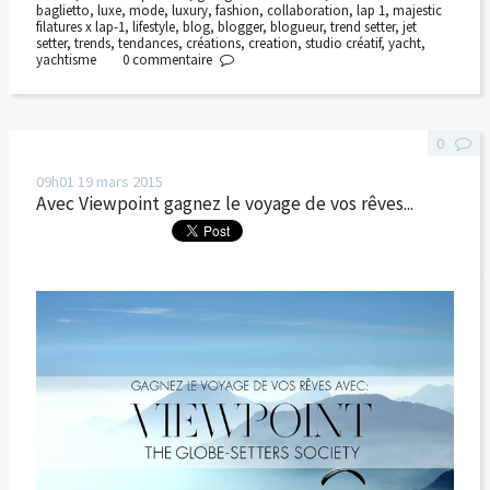
baglietto
,
luxe
,
mode
,
luxury
,
fashion
,
collaboration
,
lap 1
,
majestic
filatures x lap-1
,
lifestyle
,
blog
,
blogger
,
blogueur
,
trend setter
,
jet
setter
,
trends
,
tendances
,
créations
,
creation
,
studio créatif
,
yacht
,
yachtisme
0
commentaire
0
09h01
19
mars 2015
Avec Viewpoint gagnez le voyage de vos rêves...