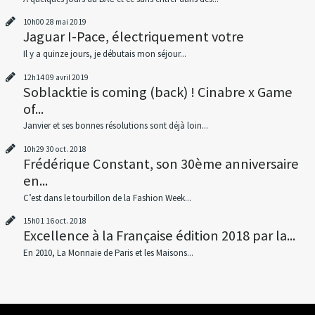
10h00
28
mai 2019
Jaguar I-Pace, électriquement votre
Il y a quinze jours, je débutais mon séjour...
12h14
09
avril 2019
Soblacktie is coming (back) ! Cinabre x Game
of...
Janvier et ses bonnes résolutions sont déjà loin...
10h29
30
oct. 2018
Frédérique Constant, son 30ème anniversaire
en...
C’est dans le tourbillon de la Fashion Week...
15h01
16
oct. 2018
Excellence à la Française édition 2018 par la...
En 2010, La Monnaie de Paris et les Maisons...