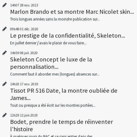
14h07
28
nov. 2023
Marlon Brando et sa montre Marc Nicolet skin...
Trois longues années sans la moindre publication sur...
09h48
01
déc. 2020
Le prestige de la confidentialité, Skeleton...
En juillet dernier j'avais le plaisir de vous faire...
14h59
08
juil. 2020
Skeleton Concept le luxe de la
personnalisation...
Comment faut il aborder mes (longues) absences sur...
14h20
17
nov. 2019
Tissot PR 516 Date, la montre oubliée de
James...
Tout ou presque a été écrit sur les montres portées...
12h29
12
juin 2019
Bodet, prendre le temps de réinventer
l'histoire
À quelques jours du BAC et ce sans entrer dans des...