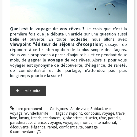
Quel est le voyage de vos rêves ?
Je crois que c'est la
première fois que je débute un article sur une question aussi
belle et ouverte. En toute modestie, nous allons avec
Viewpoint
"éditeur de séjours d'exception
", essayer de
répondre à cette interrogation de la plus simple des façons.
Nous vous proposons à partir d'aujourd'hui et ce pendant deux
mois, de gagner le
voyage
de vos rêves. Alors si pour vous
voyager est synonyme de découverte, d'élégance, de rareté,
de confidentialité et de partage, n'attendez pas plus
longtemps pour lire la suite !
Lire la suite
Lien permanent
Catégories :
Art de vivre
,
Soblacktie en
voyage
,
Wunderbar life
Tags :
viewpoint
,
concours
,
voyage
,
travel
,
luxe
,
luxury
,
trends
,
tendances
,
globe setter
,
jet setter
,
rêve
,
paradis
,
paradisiaque
,
chance
,
voyager
,
voyageur
,
monde
,
international
,
découverte
,
élégance
,
rareté
,
confidentialité
,
partage
0
commentaire