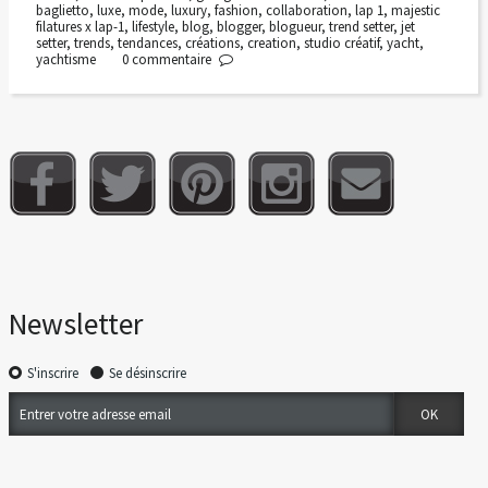
baglietto
,
luxe
,
mode
,
luxury
,
fashion
,
collaboration
,
lap 1
,
majestic
filatures x lap-1
,
lifestyle
,
blog
,
blogger
,
blogueur
,
trend setter
,
jet
setter
,
trends
,
tendances
,
créations
,
creation
,
studio créatif
,
yacht
,
yachtisme
0
commentaire
Newsletter
S'inscrire
Se désinscrire