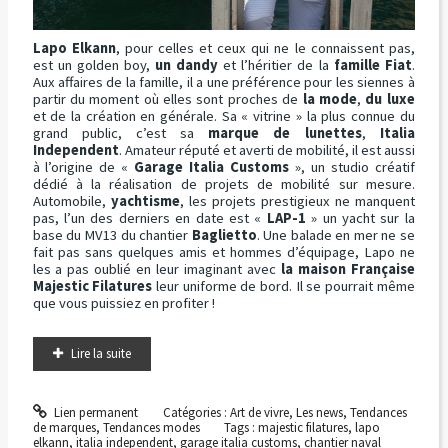
Lapo Elkann
, pour celles et ceux qui ne le connaissent pas,
est un golden boy,
un dandy
et l’héritier de la
famille Fiat
.
Aux affaires de la famille, il a une préférence pour les siennes à
partir du moment où elles sont proches de
la mode
,
du luxe
et de la création en générale. Sa « vitrine » la plus connue du
grand public, c’est sa
marque de lunettes
,
Italia
Independent
. Amateur réputé et averti de mobilité, il est aussi
à l’origine de «
Garage Italia Customs
», un studio créatif
dédié à la réalisation de projets de mobilité sur mesure.
Automobile,
yachtisme
, les projets prestigieux ne manquent
pas, l’un des derniers en date est «
LAP-1
» un yacht sur la
base du MV13 du chantier
Baglietto
. Une balade en mer ne se
fait pas sans quelques amis et hommes d’équipage, Lapo ne
les a pas oublié en leur imaginant avec
la maison Française
Majestic Filatures
leur uniforme de bord. Il se pourrait même
que vous puissiez en profiter !
Lire la suite
Lien permanent
Catégories :
Art de vivre
,
Les news
,
Tendances
de marques
,
Tendances modes
Tags :
majestic filatures
,
lapo
elkann
,
italia independent
,
garage italia customs
,
chantier naval