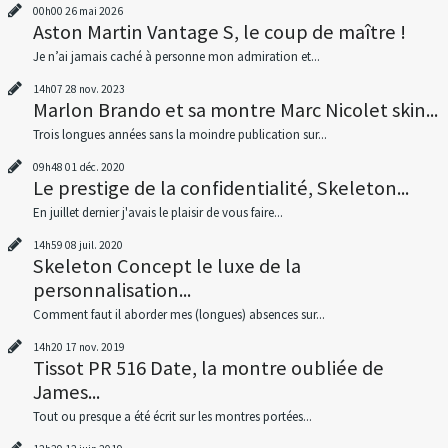
00h00
26
mai 2026
Aston Martin Vantage S, le coup de maître !
Je n’ai jamais caché à personne mon admiration et...
14h07
28
nov. 2023
Marlon Brando et sa montre Marc Nicolet skin...
Trois longues années sans la moindre publication sur...
09h48
01
déc. 2020
Le prestige de la confidentialité, Skeleton...
En juillet dernier j'avais le plaisir de vous faire...
14h59
08
juil. 2020
Skeleton Concept le luxe de la
personnalisation...
Comment faut il aborder mes (longues) absences sur...
14h20
17
nov. 2019
Tissot PR 516 Date, la montre oubliée de
James...
Tout ou presque a été écrit sur les montres portées...