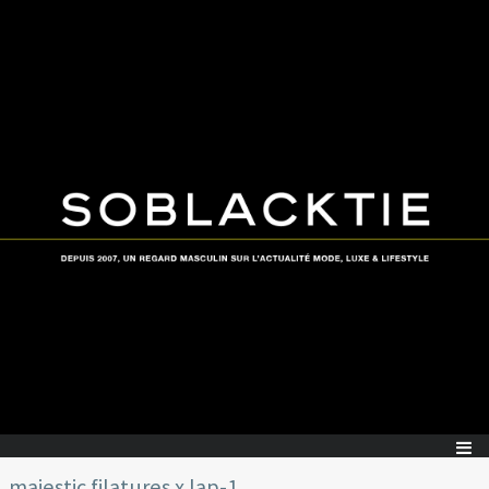
majestic filatures x lap-1