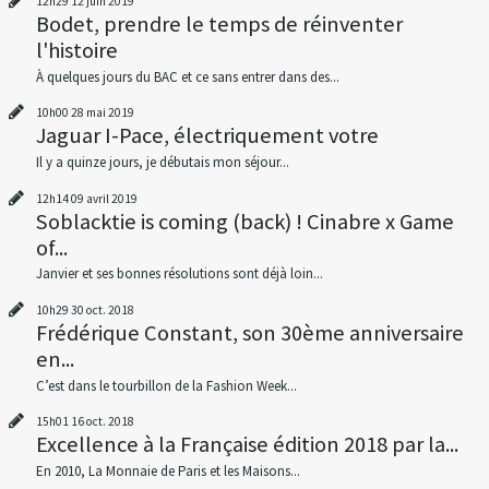
12h29
12
juin 2019
Bodet, prendre le temps de réinventer
l'histoire
À quelques jours du BAC et ce sans entrer dans des...
10h00
28
mai 2019
Jaguar I-Pace, électriquement votre
Il y a quinze jours, je débutais mon séjour...
12h14
09
avril 2019
Soblacktie is coming (back) ! Cinabre x Game
of...
Janvier et ses bonnes résolutions sont déjà loin...
10h29
30
oct. 2018
Frédérique Constant, son 30ème anniversaire
en...
C’est dans le tourbillon de la Fashion Week...
15h01
16
oct. 2018
Excellence à la Française édition 2018 par la...
En 2010, La Monnaie de Paris et les Maisons...