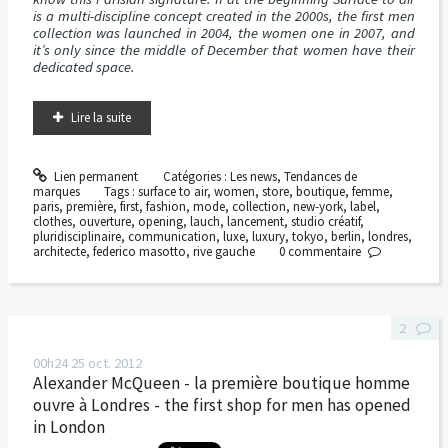
is a multi-discipline concept created in the 2000s, the first men
collection was launched in 2004, the women one in 2007, and
it’s only since the middle of December that women have their
dedicated space.
Lire la suite
Lien permanent
Catégories :
Les news
,
Tendances de
marques
Tags :
surface to air
,
women
,
store
,
boutique
,
femme
,
paris
,
première
,
first
,
fashion
,
mode
,
collection
,
new-york
,
label
,
clothes
,
ouverture
,
opening
,
lauch
,
lancement
,
studio créatif
,
pluridisciplinaire
,
communication
,
luxe
,
luxury
,
tokyo
,
berlin
,
londres
,
architecte
,
federico masotto
,
rive gauche
0
commentaire
2
00h24
25
oct. 2012
Alexander McQueen - la première boutique homme
ouvre à Londres - the first shop for men has opened
in London