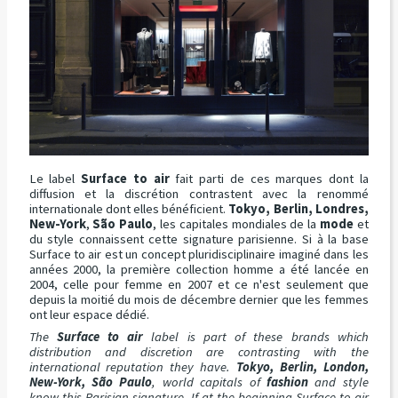
Le label
Surface to air
fait parti de ces marques dont la
diffusion et la discrétion contrastent avec la renommé
internationale dont elles bénéficient.
Tokyo, Berlin, Londres,
New-York
,
São Paulo
, les capitales mondiales de la
mode
et
du style connaissent cette signature parisienne. Si à la base
Surface to air est un concept pluridisciplinaire imaginé dans les
années 2000, la première collection homme a été lancée en
2004, celle pour femme en 2007 et ce n'est seulement que
depuis la moitié du mois de décembre dernier que les femmes
ont leur espace dédié.
The
Surface to air
label is part of these brands which
distribution and discretion are contrasting with the
international reputation they have.
Tokyo, Berlin, London,
New-York, São Paulo
, world capitals of
fashion
and style
know this Parisian signature. If at the beginning Surface to air