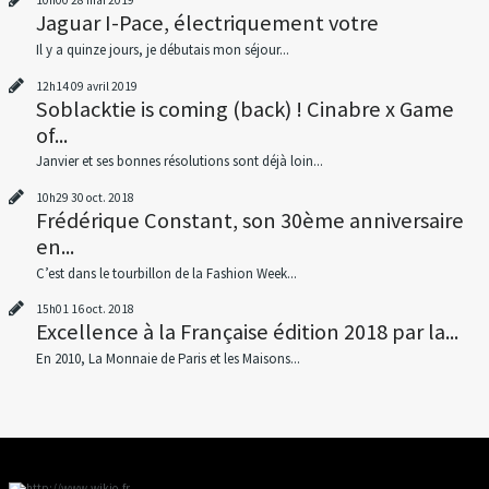
10h00
28
mai 2019
Jaguar I-Pace, électriquement votre
Il y a quinze jours, je débutais mon séjour...
12h14
09
avril 2019
Soblacktie is coming (back) ! Cinabre x Game
of...
Janvier et ses bonnes résolutions sont déjà loin...
10h29
30
oct. 2018
Frédérique Constant, son 30ème anniversaire
en...
C’est dans le tourbillon de la Fashion Week...
15h01
16
oct. 2018
Excellence à la Française édition 2018 par la...
En 2010, La Monnaie de Paris et les Maisons...