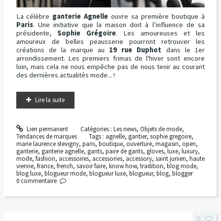
La célèbre
ganterie Agnelle
ouvre sa première boutique à
Paris
. Une initiative que la maison doit à l’influence de sa
présidente,
Sophie Grégoire
. Les amoureuses et les
amoureux de belles peausserie pourront retrouver les
créations de la marque au
19 rue Duphot
dans le 1er
arrondissement. Les premiers frimas de l'hiver sont encore
loin, mais cela ne nous empêche pas de nous tenir au courant
des dernières actualités mode... !
Lire la suite
Lien permanent
Catégories :
Les news
,
Objets de mode
,
Tendances de marques
Tags :
agnelle
,
gantier
,
sophie gregoire
,
marie laurence stevigny
,
paris
,
boutique
,
ouverture
,
magasin
,
open
,
ganterie
,
ganterie agnelle
,
gants
,
paire de gants
,
gloves
,
luxe
,
luxury
,
mode
,
fashion
,
accessoires
,
accessories
,
accessory
,
saint junien
,
haute
vienne
,
france
,
french
,
savoir faire
,
know how
,
tradition
,
blog mode
,
blog luxe
,
blogueur mode
,
blogueur luxe
,
blogueur
,
blog
,
blogger
0
commentaire
0