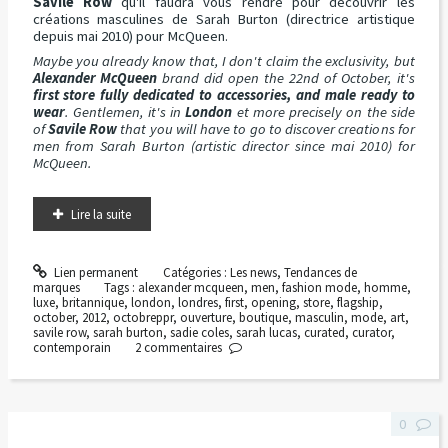
Savile Row
qu'il faudra vous rendre pour découvrir les
créations masculines de Sarah Burton (directrice artistique
depuis mai 2010) pour McQueen.
Maybe you already know that, I don't claim the exclusivity, but
Alexander McQueen
brand did open the 22nd of October, it's
first store fully dedicated to accessories, and male ready to
wear
. Gentlemen, it's in
London
et more precisely on the side
of
Savile Row
that you will have to go to discover creations for
men from Sarah Burton (artistic director since mai 2010) for
McQueen.
Lire la suite
Lien permanent
Catégories :
Les news
,
Tendances de
marques
Tags :
alexander mcqueen
,
men
,
fashion mode
,
homme
,
luxe
,
britannique
,
london
,
londres
,
first
,
opening
,
store
,
flagship
,
october
,
2012
,
octobreppr
,
ouverture
,
boutique
,
masculin
,
mode
,
art
,
savile row
,
sarah burton
,
sadie coles
,
sarah lucas
,
curated
,
curator
,
contemporain
2
commentaires
0