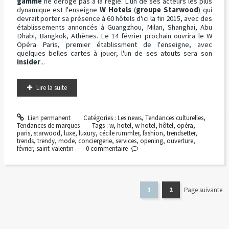
gamme
ne déroge pas à la règle. L'un de ses acteurs les plus
dynamique est l'enseigne
W Hotels
(
groupe Starwood
) qui
devrait porter sa présence à 60 hôtels d'ici la fin 2015, avec des
établissements annoncés à Guangzhou, Milan, Shanghai, Abu
Dhabi, Bangkok, Athènes. Le 14 février prochain ouvrira le W
Opéra Paris, premier établissment de l'enseigne, avec
quelques belles cartes à jouer, l'un de ses atouts sera son
insider
...
Lire la suite
Lien permanent
Catégories :
Les news
,
Tendances culturelles
,
Tendances de marques
Tags :
w
,
hotel
,
w hotel
,
hôtel
,
opéra
,
paris
,
starwood
,
luxe
,
luxury
,
cécile rummler
,
fashion
,
trendsetter
,
trends
,
trendy
,
mode
,
conciergerie
,
services
,
opening
,
ouverture
,
février
,
saint-valentin
0
commentaire
1
2
Page suivante