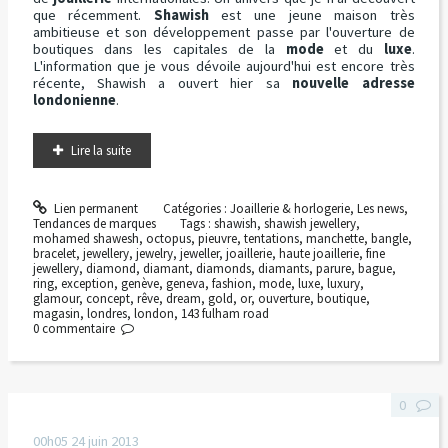
que récemment.
Shawish
est une jeune maison très
ambitieuse et son développement passe par l'ouverture de
boutiques dans les capitales de la
mode
et du
luxe
.
L'information que je vous dévoile aujourd'hui est encore très
récente, Shawish a ouvert hier sa
nouvelle adresse
londonienne
.
Lire la suite
Lien permanent
Catégories :
Joaillerie & horlogerie
,
Les news
,
Tendances de marques
Tags :
shawish
,
shawish jewellery
,
mohamed shawesh
,
octopus
,
pieuvre
,
tentations
,
manchette
,
bangle
,
bracelet
,
jewellery
,
jewelry
,
jeweller
,
joaillerie
,
haute joaillerie
,
fine
jewellery
,
diamond
,
diamant
,
diamonds
,
diamants
,
parure
,
bague
,
ring
,
exception
,
genève
,
geneva
,
fashion
,
mode
,
luxe
,
luxury
,
glamour
,
concept
,
rêve
,
dream
,
gold
,
or
,
ouverture
,
boutique
,
magasin
,
londres
,
london
,
143 fulham road
0
commentaire
0
00h05
24
juin 2013