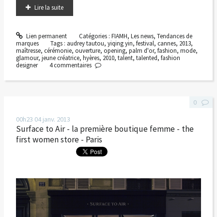
Lire la suite
Lien permanent
Catégories :
FIAMH
,
Les news
,
Tendances de
marques
Tags :
audrey tautou
,
yiqing yin
,
festival
,
cannes
,
2013
,
maîtresse
,
cérémonie
,
ouverture
,
opening
,
palm d'or
,
fashion
,
mode
,
glamour
,
jeune créatrice
,
hyères
,
2010
,
talent
,
talented
,
fashion
designer
4
commentaires
0
00h23
04
janv. 2013
Surface to Air - la première boutique femme - the
first women store - Paris