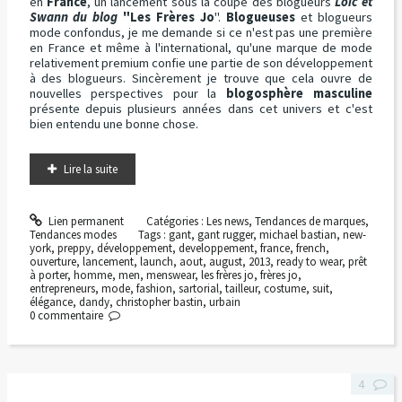
en
France
, un lancement sous la coupe des blogueurs
Loïc et
Swann du blog
"Les Frères Jo
".
Blogueuses
et blogueurs
mode confondus, je me demande si ce n'est pas une première
en France et même à l'international, qu'une marque de mode
relativement premium confie une partie de son développement
à des blogueurs. Sincèrement je trouve que cela ouvre de
nouvelles perspectives pour la
blogosphère masculine
présente depuis plusieurs années dans cet univers et c'est
bien entendu une bonne chose.
Lire la suite
Lien permanent
Catégories :
Les news
,
Tendances de marques
,
Tendances modes
Tags :
gant
,
gant rugger
,
michael bastian
,
new-
york
,
preppy
,
développement
,
developpement
,
france
,
french
,
ouverture
,
lancement
,
launch
,
aout
,
august
,
2013
,
ready to wear
,
prêt
à porter
,
homme
,
men
,
menswear
,
les frères jo
,
frères jo
,
entrepreneurs
,
mode
,
fashion
,
sartorial
,
tailleur
,
costume
,
suit
,
élégance
,
dandy
,
christopher bastin
,
urbain
0
commentaire
4