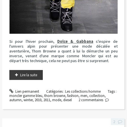
Si pour l'hiver prochain,
Dolce & Gabbana
s'inspire de
l'univers alpin pour présenter une mode décalée et
aventurière, Thom Browne a quant à lui la démarche un peu
inverse, venant d'une marque comme Moncler qui est au
départ très technique, cela ne peut pas être si surprenant.
Lire la suite
Lien permanent
Catégories :
Les collections homme
Tags :
moncler gamme bleu
,
thom browne
,
fashion
,
men
,
collection
,
autumn
,
winter
,
2010
,
2011
,
mode
,
diesel
2
commentaires
2