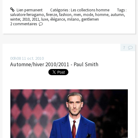
Lien permanent
Catégories :
Les collections homme
Tags :
salvatore ferragamo
,
firenze
,
fashion
,
men
,
mode
,
homme
,
autumn
,
winter
,
2010
,
2011
,
luxe
,
élégance
,
milano
,
gentlemen
2
commentaires
7
00h08
11
oct. 2010
Automne/hiver 2010/2011 - Paul Smith