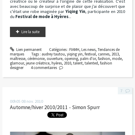
créatrice ou le créateur à l'origine de cette réalisation. C'est
avec beaucoup de surprise et de plaisir que j'ai découvert que
c'était une robe imaginée par
Yiqing Yin
, participante en 2010
du
Festival de mode à Hyères
...
Lire la suite
Lien permanent
Catégories :
FIAMH
,
Les news
,
Tendances de
marques
Tags :
audrey tautou
,
yiqing yin
,
festival
,
cannes
,
2013
,
maîtresse
,
cérémonie
,
ouverture
,
opening
,
palm d'or
,
fashion
,
mode
,
glamour
,
jeune créatrice
,
hyères
,
2010
,
talent
,
talented
,
fashion
designer
4
commentaires
7
00h05
08
nov. 2010
Automne/hiver 2010/2011 - Simon Spurr