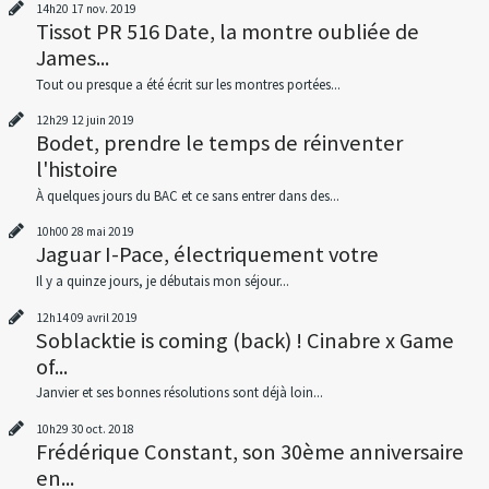
14h20
17
nov. 2019
Tissot PR 516 Date, la montre oubliée de
James...
Tout ou presque a été écrit sur les montres portées...
12h29
12
juin 2019
Bodet, prendre le temps de réinventer
l'histoire
À quelques jours du BAC et ce sans entrer dans des...
10h00
28
mai 2019
Jaguar I-Pace, électriquement votre
Il y a quinze jours, je débutais mon séjour...
12h14
09
avril 2019
Soblacktie is coming (back) ! Cinabre x Game
of...
Janvier et ses bonnes résolutions sont déjà loin...
10h29
30
oct. 2018
Frédérique Constant, son 30ème anniversaire
en...