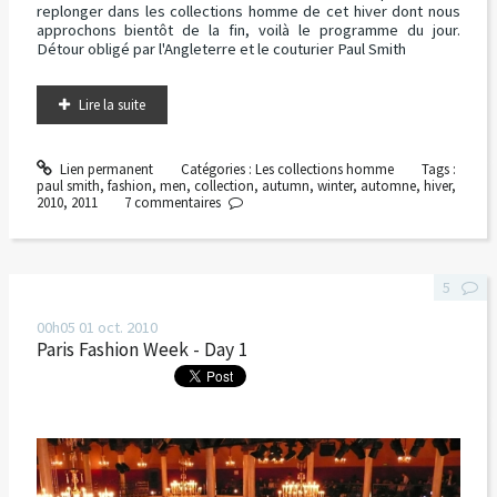
replonger dans les collections homme de cet hiver dont nous
approchons bientôt de la fin, voilà le programme du jour.
Détour obligé par l'Angleterre et le couturier Paul Smith
Lire la suite
Lien permanent
Catégories :
Les collections homme
Tags :
paul smith
,
fashion
,
men
,
collection
,
autumn
,
winter
,
automne
,
hiver
,
2010
,
2011
7
commentaires
5
00h05
01
oct. 2010
Paris Fashion Week - Day 1