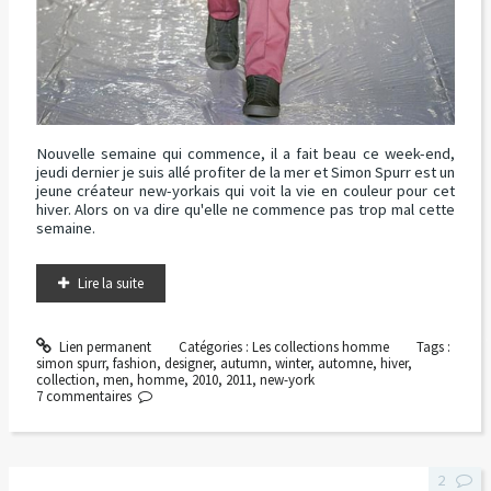
Nouvelle semaine qui commence, il a fait beau ce week-end,
jeudi dernier je suis allé profiter de la mer et Simon Spurr est un
jeune créateur new-yorkais qui voit la vie en couleur pour cet
hiver. Alors on va dire qu'elle ne commence pas trop mal cette
semaine.
Lire la suite
Lien permanent
Catégories :
Les collections homme
Tags :
simon spurr
,
fashion
,
designer
,
autumn
,
winter
,
automne
,
hiver
,
collection
,
men
,
homme
,
2010
,
2011
,
new-york
7
commentaires
2