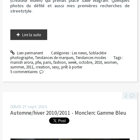
(créateur indien) qui prenait place Salle Wagram. Quelques
photos du défilé et aussi mes premières recherches de
streetstyle.
Lire la suite
Lien permanent
Catégories :
Les news
,
Soblacktie
photographe
,
Tendances de marques
,
Tendances modes
Tags :
manish arora
,
pfw
,
paris
,
fashion
,
week
,
octobre
,
2010
,
women
,
summer
,
2011
,
creation
,
sexy
,
prêt à porter
5
commentaires
2
00h05
27
sept. 2010
Automne/hiver 2010/2011 - Monclerc Gamme Bleu