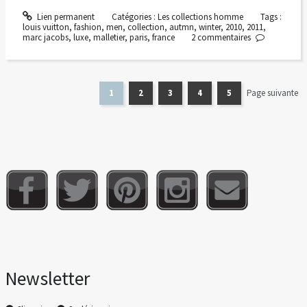
Lien permanent
Catégories :
Les collections homme
Tags :
louis vuitton
,
fashion
,
men
,
collection
,
autmn
,
winter
,
2010
,
2011
,
marc jacobs
,
luxe
,
malletier
,
paris
,
france
2
commentaires
1
2
3
4
5
Page suivante
Newsletter