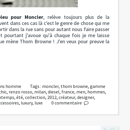
leu pour Moncler
, relève toujours plus de la
vent dans ces cas là c'est le genre de chose qui me
sortir dans la rue sans pour autant nous faire passer
 et pourtant j'avoue qu'à chaque fois je me laisse
 que mène Thom Browne ! J'en veux pour preuve la
ions homme
Tags :
moncler
,
thom browne
,
gamme
chic
,
renzo rosso
,
milan
,
diesel
,
france
,
men
,
hommes
,
intemps
,
été
,
collection
,
2012
,
créateur
,
designer
,
ccessoires
,
luxury
,
luxe
0
commentaire