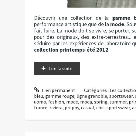
Découvrir une collection de la
gamme b
performance artistique que de la
mode
. Sou
fait fuire. La mode doit se vivre, se porter, 
pour des originaux, des extra-terrestres...
séduire par les expériences de laboratoire
collection printemps-été 2012
.
Lire la suite
Lien permanent
Catégories :
Les collect
bleu
,
gamme rouge
,
ligne grenoble
,
sportswear
,
uomo
,
fashion
,
mode
,
moda
,
spring
,
summer
,
pr
france
,
riviera
,
preppy
,
casual
,
chic
,
sportswear
,
a