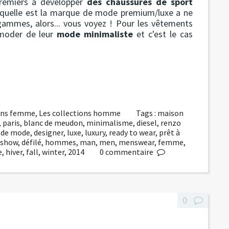
premiers à développer
des chaussures de sport
, quelle est la marque de mode premium/luxe a ne
gammes, alors... vous voyez ! Pour les vêtements
mmoder de leur
mode minimaliste
et c'est le cas
ions femme
,
Les collections homme
Tags :
maison
,
paris
,
blanc de meudon
,
minimalisme
,
diesel
,
renzo
 de mode
,
designer
,
luxe
,
luxury
,
ready to wear
,
prêt à
 show
,
défilé
,
hommes
,
man
,
men
,
menswear
,
femme
,
e
,
hiver
,
fall
,
winter
,
2014
0
commentaire
0