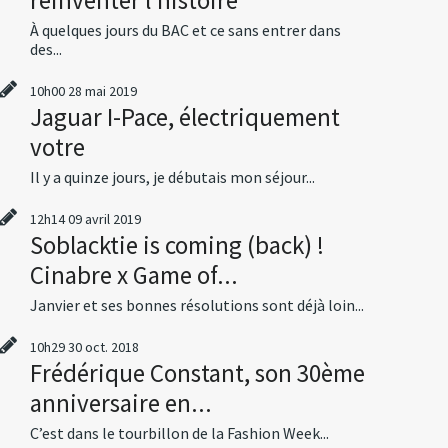
À quelques jours du BAC et ce sans entrer dans
des...
10h00
28
mai 2019
Jaguar I-Pace, électriquement
votre
Il y a quinze jours, je débutais mon séjour...
12h14
09
avril 2019
Soblacktie is coming (back) !
Cinabre x Game of...
Janvier et ses bonnes résolutions sont déjà loin...
10h29
30
oct. 2018
Frédérique Constant, son 30ème
anniversaire en...
C’est dans le tourbillon de la Fashion Week...