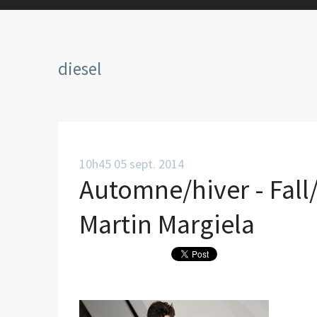
diesel
10h45
05
sept. 2014
Automne/hiver - Fall
Martin Margiela