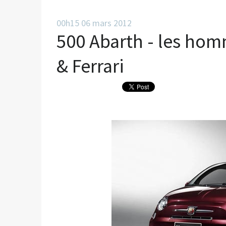
00h15
06
mars 2012
500 Abarth - les hom
& Ferrari