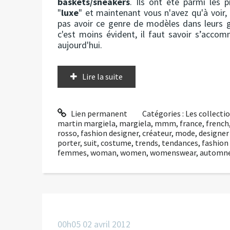
baskets/sneakers
. Ils ont été parmi les 
"
luxe
" et maintenant vous n'avez qu'à voir
pas avoir ce genre de modèles dans leurs 
c'est moins évident, il faut savoir s’acco
aujourd'hui.
Lire la suite
Lien permanent
Catégories :
Les collect
martin margiela
,
margiela
,
mmm
,
france
,
french
rosso
,
fashion designer
,
créateur
,
mode
,
designer
porter
,
suit
,
costume
,
trends
,
tendances
,
fashion
femmes
,
woman
,
women
,
womenswear
,
automn
00h05
02
avril 2012