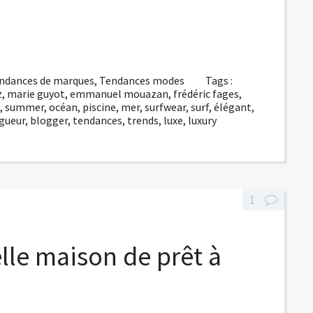
ndances de marques
,
Tendances modes
Tags :
z
,
marie guyot
,
emmanuel mouazan
,
frédéric fages
,
,
summer
,
océan
,
piscine
,
mer
,
surfwear
,
surf
,
élégant
,
gueur
,
blogger
,
tendances
,
trends
,
luxe
,
luxury
1
lle maison de prêt à