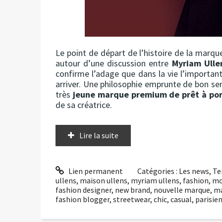
Le point de départ de l’histoire de la marq
autour d’une discussion entre
Myriam Ulle
confirme l’adage que dans la vie l’important
arriver. Une philosophie emprunte de bon se
très
jeune marque premium de prêt à por
de sa créatrice.
Lire la suite
Lien permanent
Catégories :
Les news
,
Te
ullens
,
maison ullens
,
myriam ullens
,
fashion
,
mo
fashion designer
,
new brand
,
nouvelle marque
,
m
fashion blogger
,
streetwear
,
chic
,
casual
,
parisie