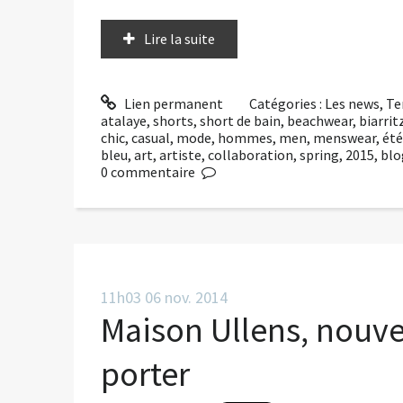
Lire la suite
Lien permanent
Catégories :
Les news
,
Te
atalaye
,
shorts
,
short de bain
,
beachwear
,
biarrit
chic
,
casual
,
mode
,
hommes
,
men
,
menswear
,
été
bleu
,
art
,
artiste
,
collaboration
,
spring
,
2015
,
blo
0
commentaire
11h03
06
nov. 2014
Maison Ullens, nouve
porter