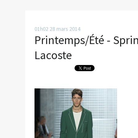
01h02
28
mars 2014
Printemps/Été - Spr
Lacoste