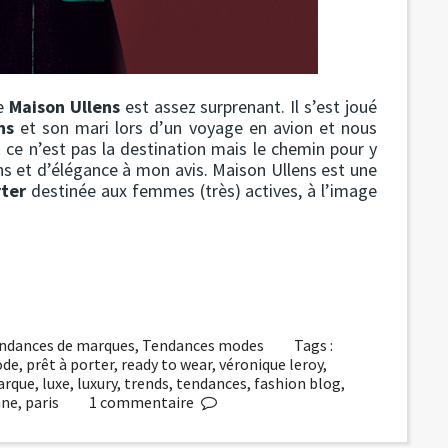
ue
Maison Ullens
est assez surprenant. Il s’est joué
ns
et son mari lors d’un voyage en avion et nous
 ce n’est pas la destination mais le chemin pour y
ns et d’élégance à mon avis. Maison Ullens est une
ter
destinée aux femmes (très) actives, à l’image
ndances de marques
,
Tendances modes
Tags :
de
,
prêt à porter
,
ready to wear
,
véronique leroy
,
arque
,
luxe
,
luxury
,
trends
,
tendances
,
fashion blog
,
nne
,
paris
1
commentaire