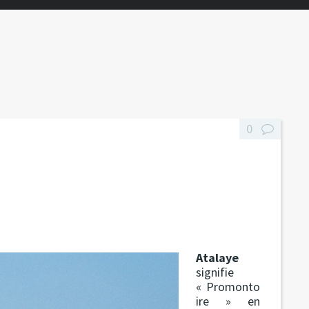
0
Atalaye
signifie
« Promonto
ire » en