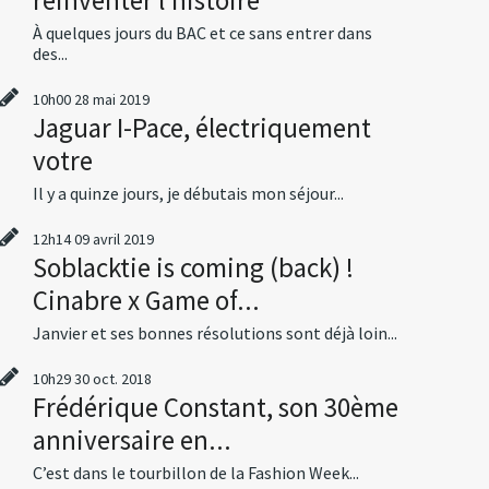
À quelques jours du BAC et ce sans entrer dans
des...
10h00
28
mai 2019
Jaguar I-Pace, électriquement
votre
Il y a quinze jours, je débutais mon séjour...
12h14
09
avril 2019
Soblacktie is coming (back) !
Cinabre x Game of...
Janvier et ses bonnes résolutions sont déjà loin...
10h29
30
oct. 2018
Frédérique Constant, son 30ème
anniversaire en...
C’est dans le tourbillon de la Fashion Week...