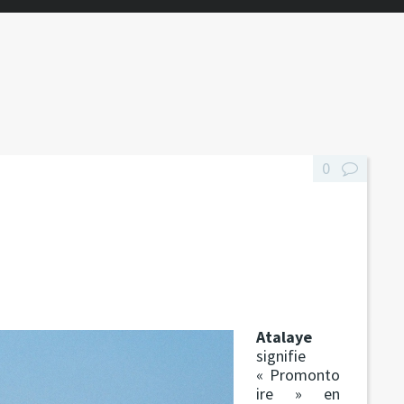
0
Atalaye
signifie
« Promonto
ire » en