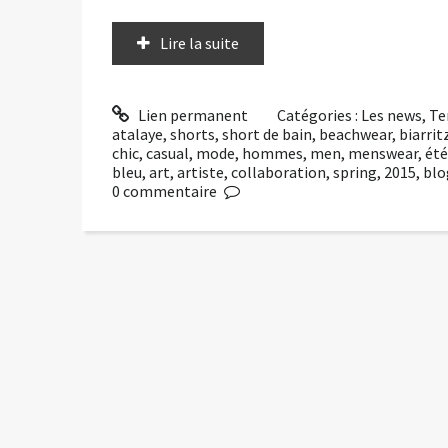
Lire la suite
Lien permanent
Catégories :
Les news
,
Te
atalaye
,
shorts
,
short de bain
,
beachwear
,
biarrit
chic
,
casual
,
mode
,
hommes
,
men
,
menswear
,
été
bleu
,
art
,
artiste
,
collaboration
,
spring
,
2015
,
blo
0
commentaire