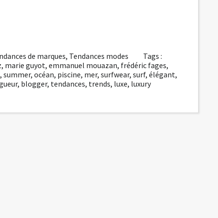
ndances de marques
,
Tendances modes
Tags :
z
,
marie guyot
,
emmanuel mouazan
,
frédéric fages
,
,
summer
,
océan
,
piscine
,
mer
,
surfwear
,
surf
,
élégant
,
gueur
,
blogger
,
tendances
,
trends
,
luxe
,
luxury