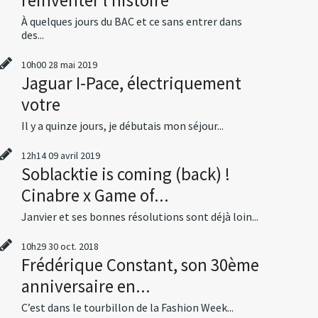
À quelques jours du BAC et ce sans entrer dans
des...
10h00
28
mai 2019
Jaguar I-Pace, électriquement
votre
Il y a quinze jours, je débutais mon séjour...
12h14
09
avril 2019
Soblacktie is coming (back) !
Cinabre x Game of...
Janvier et ses bonnes résolutions sont déjà loin...
10h29
30
oct. 2018
Frédérique Constant, son 30ème
anniversaire en...
C’est dans le tourbillon de la Fashion Week...