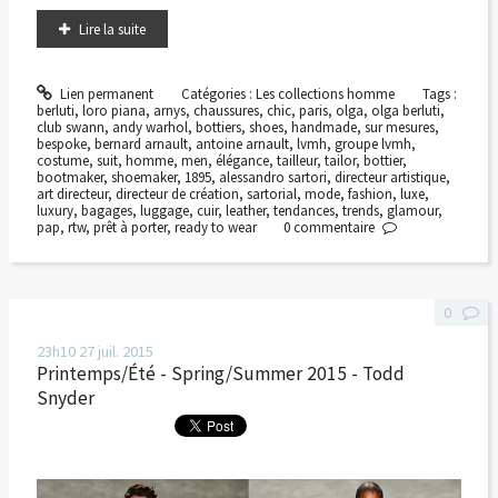
Lire la suite
Lien permanent
Catégories :
Les collections homme
Tags :
berluti
,
loro piana
,
arnys
,
chaussures
,
chic
,
paris
,
olga
,
olga berluti
,
club swann
,
andy warhol
,
bottiers
,
shoes
,
handmade
,
sur mesures
,
bespoke
,
bernard arnault
,
antoine arnault
,
lvmh
,
groupe lvmh
,
costume
,
suit
,
homme
,
men
,
élégance
,
tailleur
,
tailor
,
bottier
,
bootmaker
,
shoemaker
,
1895
,
alessandro sartori
,
directeur artistique
,
art directeur
,
directeur de création
,
sartorial
,
mode
,
fashion
,
luxe
,
luxury
,
bagages
,
luggage
,
cuir
,
leather
,
tendances
,
trends
,
glamour
,
pap
,
rtw
,
prêt à porter
,
ready to wear
0
commentaire
0
23h10
27
juil. 2015
Printemps/Été - Spring/Summer 2015 - Todd
Snyder