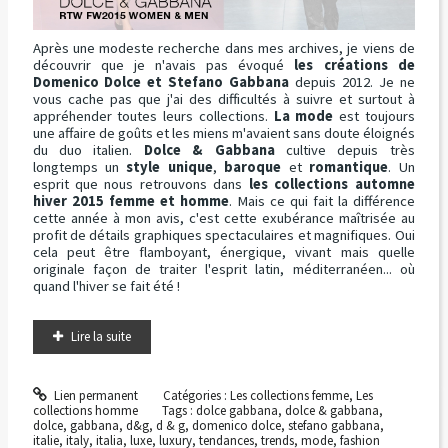
Après une modeste recherche dans mes archives, je viens de
découvrir que je n'avais pas évoqué
les créations de
Domenico Dolce et Stefano Gabbana
depuis 2012. Je ne
vous cache pas que j'ai des difficultés à suivre et surtout à
appréhender toutes leurs collections.
La mode
est toujours
une affaire de goûts et les miens m'avaient sans doute éloignés
du duo italien.
Dolce & Gabbana
cultive depuis très
longtemps un
style unique
,
baroque
et
romantique
. Un
esprit que nous retrouvons dans
les collections automne
hiver 2015 femme et homme
. Mais ce qui fait la différence
cette année à mon avis, c'est cette exubérance maîtrisée au
profit de détails graphiques spectaculaires et magnifiques. Oui
cela peut être flamboyant, énergique, vivant mais quelle
originale façon de traiter l'esprit latin, méditerranéen... où
quand l'hiver se fait été !
Lire la suite
Lien permanent
Catégories :
Les collections femme
,
Les
collections homme
Tags :
dolce gabbana
,
dolce & gabbana
,
dolce
,
gabbana
,
d&g
,
d & g
,
domenico dolce
,
stefano gabbana
,
italie
,
italy
,
italia
,
luxe
,
luxury
,
tendances
,
trends
,
mode
,
fashion