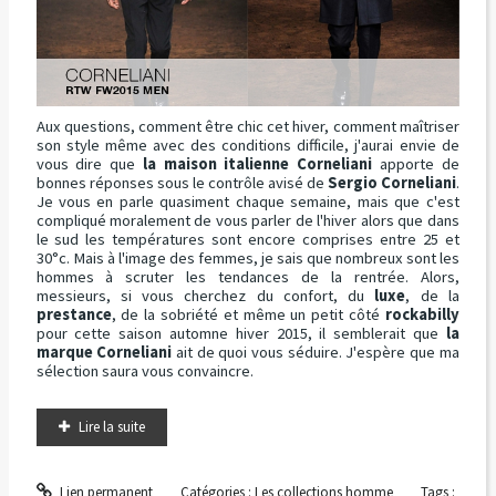
Aux questions, comment être chic cet hiver, comment maîtriser
son style même avec des conditions difficile, j'aurai envie de
vous dire que
la maison italienne Corneliani
apporte de
bonnes réponses sous le contrôle avisé de
Sergio Corneliani
.
Je vous en parle quasiment chaque semaine, mais que c'est
compliqué moralement de vous parler de l'hiver alors que dans
le sud les températures sont encore comprises entre 25 et
30°c. Mais à l'image des femmes, je sais que nombreux sont les
hommes à scruter les tendances de la rentrée. Alors,
messieurs, si vous cherchez du confort, du
luxe
, de la
prestance
, de la sobriété et même un petit côté
rockabilly
pour cette saison automne hiver 2015, il semblerait que
la
marque Corneliani
ait de quoi vous séduire. J'espère que ma
sélection saura vous convaincre.
Lire la suite
Lien permanent
Catégories :
Les collections homme
Tags :