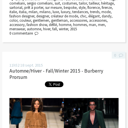
corneliani
,
sergio corneliani
,
suit
,
costumes
,
tailor
,
tailleur
,
héritage
,
sartorial
,
prêt à porter
,
sur mesure
,
bespoke
,
style
,
florence
,
firenze
,
italie
,
italia
,
milan
,
milano
,
luxe
,
luxury
,
tendances
,
trends
,
mode
,
fashion designer
,
designer
,
créateur de mode
,
chic
,
élégant
,
dandy
,
color
,
couleur
,
gentlemen
,
gentleman
,
accessoires
,
accessories
,
accessory
,
fashion show
,
défilé
,
homme
,
hommes
,
man
,
men
,
menswear
,
automne
,
hiver
,
fall
,
winter
,
2015
0
commentaire
0
11h52
18
sept. 2015
Automne/Hiver - Fall/Winter 2015 - Burberry
Prorsum