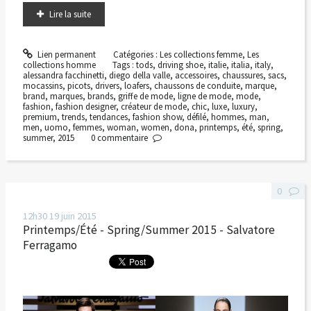
Lire la suite
Lien permanent
Catégories :
Les collections femme
,
Les
collections homme
Tags :
tods
,
driving shoe
,
italie
,
italia
,
italy
,
alessandra facchinetti
,
diego della valle
,
accessoires
,
chaussures
,
sacs
,
mocassins
,
picots
,
drivers
,
loafers
,
chaussons de conduite
,
marque
,
brand
,
marques
,
brands
,
griffe de mode
,
ligne de mode
,
mode
,
fashion
,
fashion designer
,
créateur de mode
,
chic
,
luxe
,
luxury
,
premium
,
trends
,
tendances
,
fashion show
,
défilé
,
hommes
,
man
,
men
,
uomo
,
femmes
,
woman
,
women
,
dona
,
printemps
,
été
,
spring
,
summer
,
2015
0
commentaire
0
12h30
19
juin 2015
Printemps/Été - Spring/Summer 2015 - Salvatore
Ferragamo