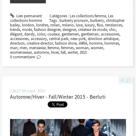
Lien permanent
Catégories :
Les collections femme
,
Les
collections homme
Tags :
burberry prorsum
,
burberry
,
christopher
bailey
,
london
,
londres
,
milan
,
milano
,
luxe
,
luxury
,
fluo
,
tendances
,
trends
,
mode
,
fashion designer
,
designer
,
créateur de mode
,
chic
,
élégant
,
dandy
,
color
,
couleur
,
gentlemen
,
gentleman
,
accessoires
,
accessories
,
accessory
,
central park
,
new-york
,
direction artistique
,
direction
,
creative director
,
fashion show
,
défilé
,
homme
,
hommes
,
man
,
men
,
menswear
,
femme
,
femmes
,
woman
,
women
,
womenswear
,
automne
,
hiver
,
fall
,
winter
,
2015
0
commentaire
0
12h27
09
sept. 2015
Automne/Hiver - Fall/Winter 2015 - Berluti