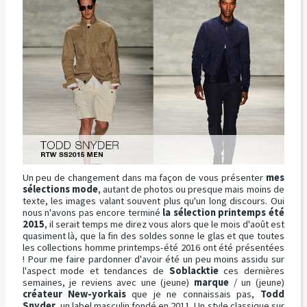
Un peu de changement dans ma façon de vous présenter
mes
sélections mode
, autant de photos ou presque mais moins de
texte, les images valant souvent plus qu'un long discours. Oui
nous n'avons pas encore terminé
la sélection printemps été
2015
, il serait temps me direz vous alors que le mois d'août est
quasiment là, que la fin des soldes sonne le glas et que toutes
les collections homme printemps-été 2016 ont été présentées
! Pour me faire pardonner d'avoir été un peu moins assidu sur
l'aspect mode et tendances de
Soblacktie
ces dernières
semaines, je reviens avec une (jeune)
marque
/ un (jeune)
créateur New-yorkais
que je ne connaissais pas,
Todd
Snyder
, un label masculin fondé en 2011. Un style classique sur