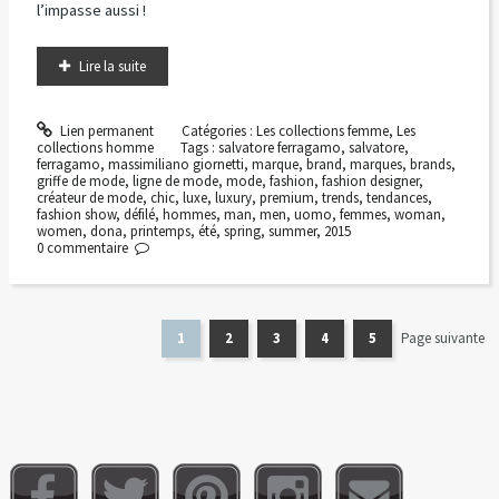
l’impasse aussi !
Lire la suite
Lien permanent
Catégories :
Les collections femme
,
Les
collections homme
Tags :
salvatore ferragamo
,
salvatore
,
ferragamo
,
massimiliano giornetti
,
marque
,
brand
,
marques
,
brands
,
griffe de mode
,
ligne de mode
,
mode
,
fashion
,
fashion designer
,
créateur de mode
,
chic
,
luxe
,
luxury
,
premium
,
trends
,
tendances
,
fashion show
,
défilé
,
hommes
,
man
,
men
,
uomo
,
femmes
,
woman
,
women
,
dona
,
printemps
,
été
,
spring
,
summer
,
2015
0
commentaire
1
2
3
4
5
Page suivante