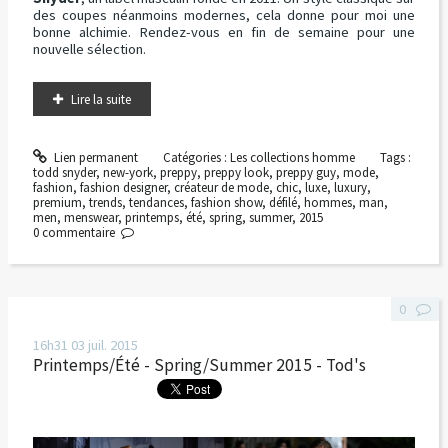
des coupes néanmoins modernes, cela donne pour moi une
bonne alchimie. Rendez-vous en fin de semaine pour une
nouvelle sélection.
Lire la suite
Lien permanent
Catégories :
Les collections homme
Tags :
todd snyder
,
new-york
,
preppy
,
preppy look
,
preppy guy
,
mode
,
fashion
,
fashion designer
,
créateur de mode
,
chic
,
luxe
,
luxury
,
premium
,
trends
,
tendances
,
fashion show
,
défilé
,
hommes
,
man
,
men
,
menswear
,
printemps
,
été
,
spring
,
summer
,
2015
0
commentaire
0
16h31
03
juil. 2015
Printemps/Été - Spring/Summer 2015 - Tod's