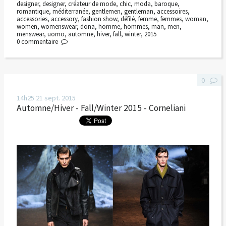
designer
,
designer
,
créateur de mode
,
chic
,
moda
,
baroque
,
romantique
,
méditerranée
,
gentlemen
,
gentleman
,
accessoires
,
accessories
,
accessory
,
fashion show
,
défilé
,
femme
,
femmes
,
woman
,
women
,
womenswear
,
dona
,
homme
,
hommes
,
man
,
men
,
menswear
,
uomo
,
automne
,
hiver
,
fall
,
winter
,
2015
0
commentaire
0
14h25
21
sept. 2015
Automne/Hiver - Fall/Winter 2015 - Corneliani