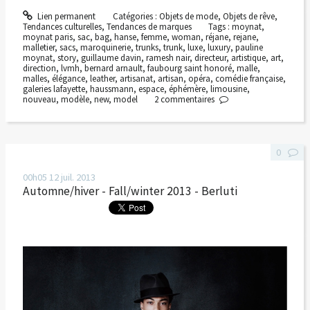
Lien permanent
Catégories :
Objets de mode
,
Objets de rêve
,
Tendances culturelles
,
Tendances de marques
Tags :
moynat
,
moynat paris
,
sac
,
bag
,
hanse
,
femme
,
woman
,
réjane
,
rejane
,
malletier
,
sacs
,
maroquinerie
,
trunks
,
trunk
,
luxe
,
luxury
,
pauline
moynat
,
story
,
guillaume davin
,
ramesh nair
,
directeur
,
artistique
,
art
,
direction
,
lvmh
,
bernard arnault
,
faubourg saint honoré
,
malle
,
malles
,
élégance
,
leather
,
artisanat
,
artisan
,
opéra
,
comédie française
,
galeries lafayette
,
haussmann
,
espace
,
éphémère
,
limousine
,
nouveau
,
modèle
,
new
,
model
2
commentaires
0
00h05
12
juil. 2013
Automne/hiver - Fall/winter 2013 - Berluti