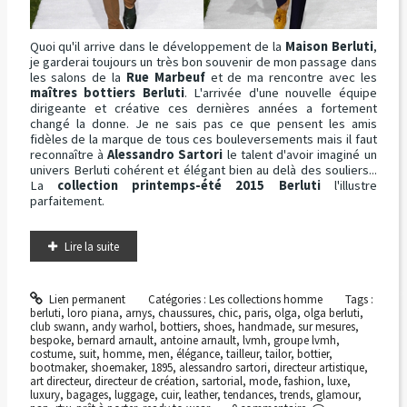
Quoi qu'il arrive dans le développement de la
Maison Berluti
,
je garderai toujours un très bon souvenir de mon passage dans
les salons de la
Rue Marbeuf
et de ma rencontre avec les
maîtres bottiers Berluti
. L'arrivée d'une nouvelle équipe
dirigeante et créative ces dernières années a fortement
changé la donne. Je ne sais pas ce que pensent les amis
fidèles de la marque de tous ces bouleversements mais il faut
reconnaître à
Alessandro Sartori
le talent d'avoir imaginé un
univers Berluti cohérent et élégant bien au delà des souliers...
La
collection printemps-été 2015 Berluti
l'illustre
parfaitement.
Lire la suite
Lien permanent
Catégories :
Les collections homme
Tags :
berluti
,
loro piana
,
arnys
,
chaussures
,
chic
,
paris
,
olga
,
olga berluti
,
club swann
,
andy warhol
,
bottiers
,
shoes
,
handmade
,
sur mesures
,
bespoke
,
bernard arnault
,
antoine arnault
,
lvmh
,
groupe lvmh
,
costume
,
suit
,
homme
,
men
,
élégance
,
tailleur
,
tailor
,
bottier
,
bootmaker
,
shoemaker
,
1895
,
alessandro sartori
,
directeur artistique
,
art directeur
,
directeur de création
,
sartorial
,
mode
,
fashion
,
luxe
,
luxury
,
bagages
,
luggage
,
cuir
,
leather
,
tendances
,
trends
,
glamour
,