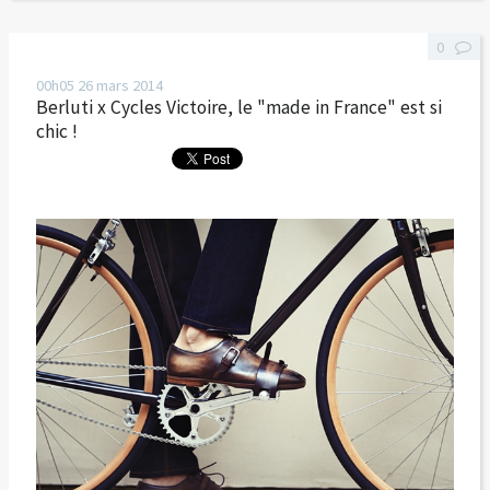
0
00h05
26
mars 2014
Berluti x Cycles Victoire, le "made in France" est si
chic !