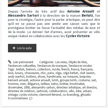
Depuis l'arrivée du très actif duo
Antoine Arnault
et
Alessandro Sartori
à la direction de la maison
Berluti
, l'un
pour la stratégie, l'autre pour la partie artistique, on peut dire
qu'il ne se passe pas une année une saison sans que le
prestigieux bottier ne fasse l'actualité des médias du luxe et
de la mode. Le dernier fait d'armes, avoir présenter un vélo
unique réalisé en collaboration avec les
Cycles Victoire
.
Lire la suite
Lien permanent
Catégories :
Les news
,
Objets de rêve
,
Tendances culturelles
,
Tendances de marques
,
Tendances modes
Tags :
berluti
,
fashion
,
collection
,
mode
,
french
,
france
,
française
,
luxe
,
luxury
,
chaussures
,
chic
,
paris
,
olga
,
olga berluti
,
club swann
,
andy warhol
,
bottiers
,
shoes
,
handmade
,
sur mesures
,
bespoke
,
bernard arnault
,
antoine arnault
,
lvmh
,
groupe lvmh
,
costume
,
suit
,
homme
,
men
,
élégance
,
tailleur
,
tailor
,
bottier
,
bootmaker
,
shoemaker
,
1895
,
alessandro sartori
,
directeur artistique
,
art director
,
directeur de création
,
sartorial
,
collaboration
,
vélo
,
bike
,
urbain
,
vintage
,
cycles victoire
,
clermont-ferrand
,
co-branding
,
ghisallo
0
commentaire