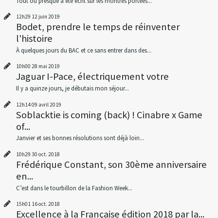
Tout ou presque a été écrit sur les montres portées...
12h29
12
juin 2019
Bodet, prendre le temps de réinventer
l'histoire
À quelques jours du BAC et ce sans entrer dans des...
10h00
28
mai 2019
Jaguar I-Pace, électriquement votre
Il y a quinze jours, je débutais mon séjour...
12h14
09
avril 2019
Soblacktie is coming (back) ! Cinabre x Game
of...
Janvier et ses bonnes résolutions sont déjà loin...
10h29
30
oct. 2018
Frédérique Constant, son 30ème anniversaire
en...
C’est dans le tourbillon de la Fashion Week...
15h01
16
oct. 2018
Excellence à la Française édition 2018 par la...