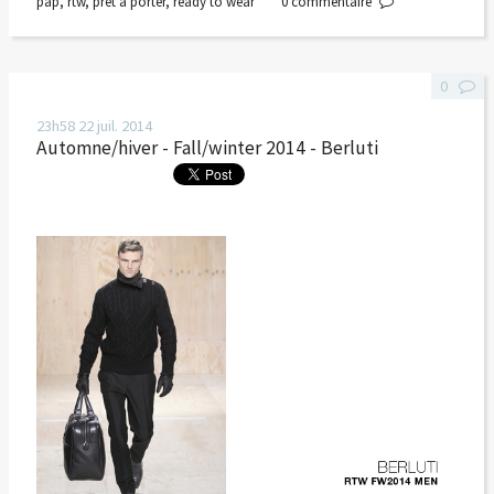
pap
,
rtw
,
prêt à porter
,
ready to wear
0
commentaire
0
23h58
22
juil. 2014
Automne/hiver - Fall/winter 2014 - Berluti