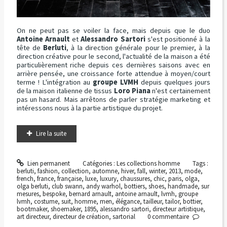
On ne peut pas se voiler la face, mais depuis que le duo
Antoine Arnault
et
Alessandro Sartori
s'est positionné à la
tête de
Berluti
, à la direction générale pour le premier, à la
direction créative pour le second, l'actualité de la maison a été
particulièrement riche depuis ces dernières saisons avec en
arrière pensée, une croissance forte attendue à moyen/court
terme ! L'intégration au
groupe LVMH
depuis quelques jours
de la maison italienne de tissus
Loro Piana
n'est certainement
pas un hasard. Mais arrêtons de parler stratégie marketing et
intéressons nous à la partie artistique du projet.
Lire la suite
Lien permanent
Catégories :
Les collections homme
Tags :
berluti
,
fashion
,
collection
,
automne
,
hiver
,
fall
,
winter
,
2013
,
mode
,
french
,
france
,
française
,
luxe
,
luxury
,
chaussures
,
chic
,
paris
,
olga
,
olga berluti
,
club swann
,
andy warhol
,
bottiers
,
shoes
,
handmade
,
sur
mesures
,
bespoke
,
bernard arnault
,
antoine arnault
,
lvmh
,
groupe
lvmh
,
costume
,
suit
,
homme
,
men
,
élégance
,
tailleur
,
tailor
,
bottier
,
bootmaker
,
shoemaker
,
1895
,
alessandro sartori
,
directeur artistique
,
art directeur
,
directeur de création
,
sartorial
0
commentaire