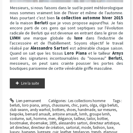
Messieurs, si nous faisons dans le sud le point météorologique
nous sommes vraiment loin de l'hiver et même de l'automne.
Mais pourtant c'est bien
la collection automne hiver 2015
de la maison
Berluti
que je vous propose aujourd'hui. Je fais
encore parti de ces gens qui sont septiques sur l'évolution
radicale de Berluti qui est devenue en entrant dans le giron de
LVMH
une marque globale du
luxe
dans l'industrie de
l'accessoire et de l'habillement. Soyons objectif le travail
réalisé par
Alessandro Sartori
est admirable chaque saison.
Quand on sait que les tissus
Loro Piana
et le tailleur
Arnys
sont des signatures incontournables du "nouveau"
Berluti
,
messieurs, on peut sans crainte pousser les portes des
boutiques parisienne de cette vénérable griffe masculine.
Lire la suite
Lien permanent
Catégories :
Les collections homme
Tags :
berluti
,
loro piana
,
arnys
,
chaussures
,
chic
,
paris
,
olga
,
olga berluti
,
club swann
,
andy warhol
,
bottiers
,
shoes
,
handmade
,
sur mesures
,
bespoke
,
bernard arnault
,
antoine arnault
,
lvmh
,
groupe lvmh
,
costume
,
suit
,
homme
,
men
,
élégance
,
tailleur
,
tailor
,
bottier
,
bootmaker
,
shoemaker
,
1895
,
alessandro sartori
,
directeur artistique
,
art directeur
,
directeur de création
,
sartorial
,
mode
,
fashion
,
luxe
,
luxury
,
bagages
,
luggage
,
cuir
,
leather
,
tendances
,
trends
,
glamour
,