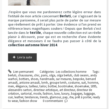
J'espère que vous me pardonnerez cette légère erreur dans
l'intitulé de mon article concernant
Berluti
, car s'agissant de la
marque parisienne, il serait plus juste de parler de sur mesure
que réellement de prêt à porter. Une évidence si l'on prend en
référence leurs magnifiques souliers ! Depuis que Berluti s'est
lancée dans le
textile
, chaque nouvelle collection est un réelle
plaisir à découvrir, pour qui est en recherche d'une évidente
élégance et messieurs il ne faudra pas passer à côté de la
collection automne hiver 2014
.
Lire la suite
Lien permanent
Catégories :
Les collections homme
Tags :
berluti
,
chaussures
,
chic
,
paris
,
olga
,
olga berluti
,
club swann
,
andy
warhol
,
bottiers
,
shoes
,
handmade
,
sur mesures
,
bespoke
,
bernard
arnault
,
antoine arnault
,
lvmh
,
groupe lvmh
,
costume
,
suit
,
homme
,
men
,
élégance
,
tailleur
,
tailor
,
bottier
,
bootmaker
,
shoemaker
,
1895
,
alessandro sartori
,
directeur artistique
,
art directeur
,
directeur de
création
,
sartorial
,
mode
,
fashion
,
luxe
,
luxury
,
bagages
,
luggage
,
cuir
,
leather
,
tendances
,
trends
,
glamour
,
pap
,
rtw
,
prêt à porter
,
ready
to wear
,
fashion show
0
commentaire