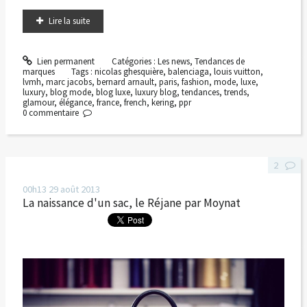
Lire la suite
Lien permanent
Catégories :
Les news
,
Tendances de
marques
Tags :
nicolas ghesquière
,
balenciaga
,
louis vuitton
,
lvmh
,
marc jacobs
,
bernard arnault
,
paris
,
fashion
,
mode
,
luxe
,
luxury
,
blog mode
,
blog luxe
,
luxury blog
,
tendances
,
trends
,
glamour
,
élégance
,
france
,
french
,
kering
,
ppr
0
commentaire
2
00h13
29
août 2013
La naissance d'un sac, le Réjane par Moynat