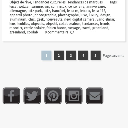
Objets de rêve
,
Tendances culturelles
,
Tendances de marques
Tags :
leica
,
wetzlar
,
summicron
,
summilux
,
centenaire
,
anniversaire
,
allemagne
,
leitz park
,
leitz
,
francfort
,
leica m
,
leica x
,
leica 113
,
appareil photo
,
photographie
,
photographe
,
luxe
,
luxury
,
design
,
aluminium
,
chic
,
geek
,
nouveauté
,
new
,
digital camera
,
vario elmar
,
lens
,
lentilles
,
objectifs
,
objectif
,
collaboration
,
tendances
,
trends
,
moncler
,
cercle polaire
,
fabien baron
,
voyage
,
travel
,
groenland
,
greenland
,
coolab
0
commentaire
1
2
3
4
5
Page suivante