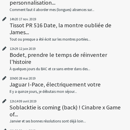
personnalisation...
Comment faut il aborder mes (longues) absences sur...
14h20
17
nov. 2019
Tissot PR 516 Date, la montre oubliée de
James...
Tout ou presque a été écrit sur les montres portées...
12h29
12
juin 2019
Bodet, prendre le temps de réinventer
l'histoire
À quelques jours du BAC et ce sans entrer dans des...
10h00
28
mai 2019
Jaguar I-Pace, électriquement votre
Il y a quinze jours, je débutais mon séjour...
12h14
09
avril 2019
Soblacktie is coming (back) ! Cinabre x Game
of...
Janvier et ses bonnes résolutions sont déjà loin...