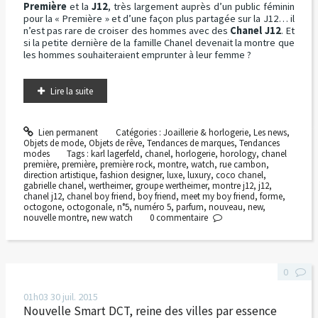
Première
et la
J12
, très largement auprès d’un public féminin
pour la « Première » et d’une façon plus partagée sur la J12… il
n’est pas rare de croiser des hommes avec des
Chanel J12
. Et
si la petite dernière de la famille Chanel devenait la montre que
les hommes souhaiteraient emprunter à leur femme ?
Lire la suite
Lien permanent
Catégories :
Joaillerie & horlogerie
,
Les news
,
Objets de mode
,
Objets de rêve
,
Tendances de marques
,
Tendances
modes
Tags :
karl lagerfeld
,
chanel
,
horlogerie
,
horology
,
chanel
première
,
première
,
première rock
,
montre
,
watch
,
rue cambon
,
direction artistique
,
fashion designer
,
luxe
,
luxury
,
coco chanel
,
gabrielle chanel
,
wertheimer
,
groupe wertheimer
,
montre j12
,
j12
,
chanel j12
,
chanel boy friend
,
boy friend
,
meet my boy friend
,
forme
,
octogone
,
octogonale
,
n°5
,
numéro 5
,
parfum
,
nouveau
,
new
,
nouvelle montre
,
new watch
0
commentaire
0
01h03
30
juil. 2015
Nouvelle Smart DCT, reine des villes par essence