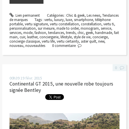
Lien permanent
Catégories :
Chic & geek
,
Les news
,
Tendances
de marques
Tags :
vertu
,
luxury
,
luxe
,
smartphone
,
téléphone
portable
,
vertu signature
,
vertu constellation
,
constellation
,
vertu ti
,
personnalisation
,
sur mesure
,
made to order
,
monogram
,
service
,
services
,
mode
,
fashion
,
tendances
,
trends
,
chic
,
geek
,
handmade
,
fait
main
,
cuir
,
leather
,
conciergerie
,
lifestyle
,
style de vie
,
concierge
,
concierge classique
,
vertu life
,
vertu certainty
,
aster quilt
,
new
,
nouveau
,
nouveautées
0
commentaire
0
00h39
19
févr. 2015
Continental GT 2015, une nouvelle robe toujours
signée Bentley