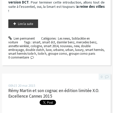
version DCT
. Pour terminer cette introduction, allons tout de
suite à l’essentiel, oui, la Smart est toujours l
a reine des villes
!
Lire la suite
Lien permanent
Catégories :
Les news
,
Soblacktie en
voiture
Tags :
smart
,
smart dct
,
daimler benz
,
mercedes benz
,
annette winkler
,
cologne
,
smart 2014
,
nouveau
,
new
,
double
embrayage
,
double clutch
,
luxe
,
urbaine
,
urban
,
luxury
,
smart hermès
,
smart hermès toile h
,
toile h
,
groupe como
,
groupe como paris
0
commentaire
0
00h15
20
mai 2015
Rémy Martin et son cognac en édition limitée X.O.
Excellence Cannes 2015