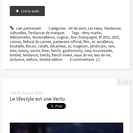
Lire la suite
Lien permanent
Catégories :
Art de vivre
,
Les news
,
Tendances
culturelles
,
Tendances de marques
Tags :
rémy martin
,
#rémymartin
,
#xoexcellence
,
cognac
,
fine champagne
,
fif 2015
,
2015
,
cannes
,
festival de cannes
,
partenaire officiel
,
film
,
xo excellence
,
bouteille
,
flacon
,
carafe
,
décanteur
,
or
,
magnum
,
jéroboam
,
rare
,
luxe
,
luxury
,
savoir
,
faire
,
french
,
gastronomy
,
new
,
nouveautée
,
limited
,
tendance
,
trends
,
french riviera
,
eaux de vie
,
eau de vie
,
exclusive
,
edition
,
limited edition
0
commentaire
0
11h26
23
avril 2015
Le lifestyle est une Vertu