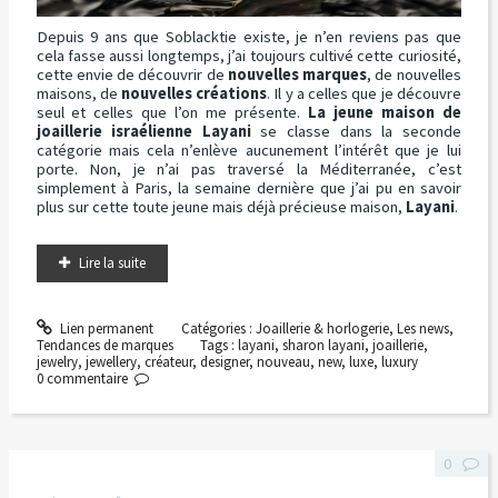
Depuis 9 ans que Soblacktie existe, je n’en reviens pas que
cela fasse aussi longtemps, j’ai toujours cultivé cette curiosité,
cette envie de découvrir de
nouvelles marques
, de nouvelles
maisons, de
nouvelles créations
. Il y a celles que je découvre
seul et celles que l’on me présente.
La jeune maison de
joaillerie israélienne Layani
se classe dans la seconde
catégorie mais cela n’enlève aucunement l’intérêt que je lui
porte. Non, je n’ai pas traversé la Méditerranée, c’est
simplement à Paris, la semaine dernière que j’ai pu en savoir
plus sur cette toute jeune mais déjà précieuse maison,
Layani
.
Lire la suite
Lien permanent
Catégories :
Joaillerie & horlogerie
,
Les news
,
Tendances de marques
Tags :
layani
,
sharon layani
,
joaillerie
,
jewelry
,
jewellery
,
créateur
,
designer
,
nouveau
,
new
,
luxe
,
luxury
0
commentaire
0