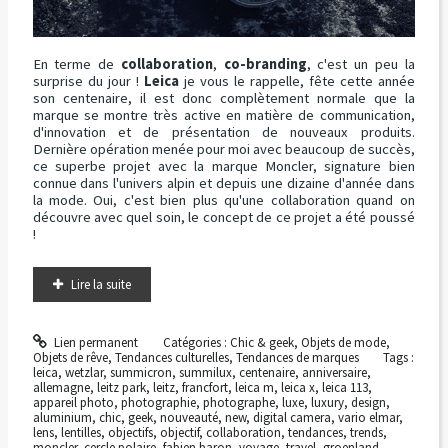
En terme de
collaboration
,
co-branding
, c'est un peu la
surprise du jour !
Leica
je vous le rappelle, fête cette année
son centenaire, il est donc complètement normale que la
marque se montre très active en matière de communication,
d'innovation et de présentation de nouveaux produits.
Dernière opération menée pour moi avec beaucoup de succès,
ce superbe projet avec la marque Moncler, signature bien
connue dans l'univers alpin et depuis une dizaine d'année dans
la mode. Oui, c'est bien plus qu'une collaboration quand on
découvre avec quel soin, le concept de ce projet a été poussé
!
Lire la suite
Lien permanent
Catégories :
Chic & geek
,
Objets de mode
,
Objets de rêve
,
Tendances culturelles
,
Tendances de marques
Tags :
leica
,
wetzlar
,
summicron
,
summilux
,
centenaire
,
anniversaire
,
allemagne
,
leitz park
,
leitz
,
francfort
,
leica m
,
leica x
,
leica 113
,
appareil photo
,
photographie
,
photographe
,
luxe
,
luxury
,
design
,
aluminium
,
chic
,
geek
,
nouveauté
,
new
,
digital camera
,
vario elmar
,
lens
,
lentilles
,
objectifs
,
objectif
,
collaboration
,
tendances
,
trends
,
moncler
,
cercle polaire
,
fabien baron
,
voyage
,
travel
,
groenland
,