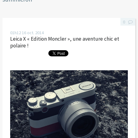
0
01h12
16
oct. 2014
Leica X « Edition Moncler », une aventure chic et
polaire !