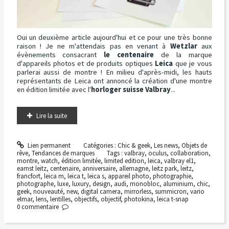
Oui un deuxième article aujourd'hui et ce pour une très bonne
raison ! Je ne m'attendais pas en venant à
Wetzlar
aux
évènements consacrant
le centenaire
de la marque
d'appareils photos et de produits optiques
Leica
que je vous
parlerai aussi de montre ! En milieu d'après-midi, les hauts
représentants de Leica ont annoncé la création d'une montre
en édition limitée avec l'
horloger suisse Valbray
...
Lire la suite
Lien permanent
Catégories :
Chic & geek
,
Les news
,
Objets de
rêve
,
Tendances de marques
Tags :
valbray
,
oculus
,
collaboration
,
montre
,
watch
,
édition limitée
,
limited edition
,
leica
,
valbray el1
,
earnst leitz
,
centenaire
,
anniversaire
,
allemagne
,
leitz park
,
leitz
,
francfort
,
leica m
,
leica t
,
leica s
,
appareil photo
,
photographie
,
photographe
,
luxe
,
luxury
,
design
,
audi
,
monobloc
,
aluminium
,
chic
,
geek
,
nouveauté
,
new
,
digital camera
,
mirrorless
,
summicron
,
vario
elmar
,
lens
,
lentilles
,
objectifs
,
objectif
,
photokina
,
leica t-snap
0
commentaire