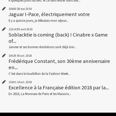
À quelques jours du BAC et ce sans entrer dans des...
10h00
28
mai 2019
Jaguar I-Pace, électriquement votre
Il y a quinze jours, je débutais mon séjour...
12h14
09
avril 2019
Soblacktie is coming (back) ! Cinabre x Game
of...
Janvier et ses bonnes résolutions sont déjà loin...
10h29
30
oct. 2018
Frédérique Constant, son 30ème anniversaire
en...
C’est dans le tourbillon de la Fashion Week...
15h01
16
oct. 2018
Excellence à la Française édition 2018 par la...
En 2010, La Monnaie de Paris et les Maisons...