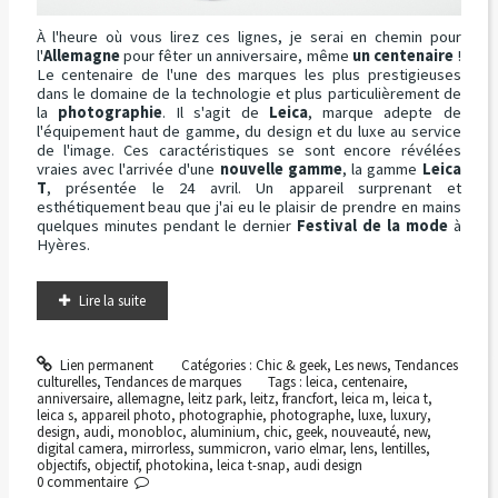
À l'heure où vous lirez ces lignes, je serai en chemin pour
l'
Allemagne
pour fêter un anniversaire, même
un centenaire
!
Le centenaire de l'une des marques les plus prestigieuses
dans le domaine de la technologie et plus particulièrement de
la
photographie
. Il s'agit de
Leica
, marque adepte de
l'équipement haut de gamme, du design et du luxe au service
de l'image. Ces caractéristiques se sont encore révélées
vraies avec l'arrivée d'une
nouvelle gamme
, la gamme
Leica
T
, présentée le 24 avril. Un appareil surprenant et
esthétiquement beau que j'ai eu le plaisir de prendre en mains
quelques minutes pendant le dernier
Festival de la mode
à
Hyères.
Lire la suite
Lien permanent
Catégories :
Chic & geek
,
Les news
,
Tendances
culturelles
,
Tendances de marques
Tags :
leica
,
centenaire
,
anniversaire
,
allemagne
,
leitz park
,
leitz
,
francfort
,
leica m
,
leica t
,
leica s
,
appareil photo
,
photographie
,
photographe
,
luxe
,
luxury
,
design
,
audi
,
monobloc
,
aluminium
,
chic
,
geek
,
nouveauté
,
new
,
digital camera
,
mirrorless
,
summicron
,
vario elmar
,
lens
,
lentilles
,
objectifs
,
objectif
,
photokina
,
leica t-snap
,
audi design
0
commentaire