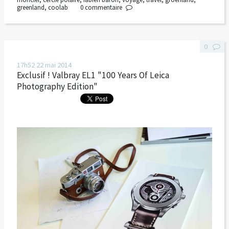
greenland
,
coolab
0
commentaire
0
17h52
22
mai 2014
Exclusif ! Valbray EL1 "100 Years Of Leica
Photography Edition"