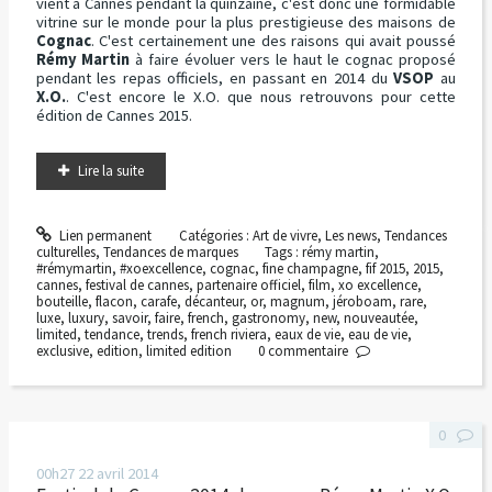
vient à Cannes pendant la quinzaine, c'est donc une formidable
vitrine sur le monde pour la plus prestigieuse des maisons de
Cognac
. C'est certainement une des raisons qui avait poussé
Rémy Martin
à faire évoluer vers le haut le cognac proposé
pendant les repas officiels, en passant en 2014 du
VSOP
au
X.O.
. C'est encore le X.O. que nous retrouvons pour cette
édition de Cannes 2015.
Lire la suite
Lien permanent
Catégories :
Art de vivre
,
Les news
,
Tendances
culturelles
,
Tendances de marques
Tags :
rémy martin
,
#rémymartin
,
#xoexcellence
,
cognac
,
fine champagne
,
fif 2015
,
2015
,
cannes
,
festival de cannes
,
partenaire officiel
,
film
,
xo excellence
,
bouteille
,
flacon
,
carafe
,
décanteur
,
or
,
magnum
,
jéroboam
,
rare
,
luxe
,
luxury
,
savoir
,
faire
,
french
,
gastronomy
,
new
,
nouveautée
,
limited
,
tendance
,
trends
,
french riviera
,
eaux de vie
,
eau de vie
,
exclusive
,
edition
,
limited edition
0
commentaire
0
00h27
22
avril 2014