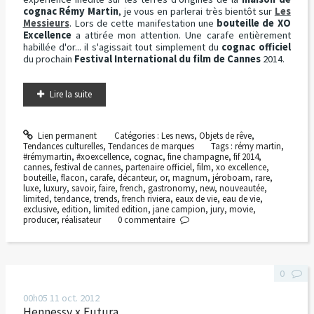
cognac Rémy Martin
, je vous en parlerai très bientôt sur
Les
Messieurs
. Lors de cette manifestation une
bouteille de XO
Excellence
a attirée mon attention. Une carafe entièrement
habillée d'or... il s'agissait tout simplement du
cognac officiel
du prochain
Festival International du film de Cannes
2014.
Lire la suite
Lien permanent
Catégories :
Les news
,
Objets de rêve
,
Tendances culturelles
,
Tendances de marques
Tags :
rémy martin
,
#rémymartin
,
#xoexcellence
,
cognac
,
fine champagne
,
fif 2014
,
cannes
,
festival de cannes
,
partenaire officiel
,
film
,
xo excellence
,
bouteille
,
flacon
,
carafe
,
décanteur
,
or
,
magnum
,
jéroboam
,
rare
,
luxe
,
luxury
,
savoir
,
faire
,
french
,
gastronomy
,
new
,
nouveautée
,
limited
,
tendance
,
trends
,
french riviera
,
eaux de vie
,
eau de vie
,
exclusive
,
edition
,
limited edition
,
jane campion
,
jury
,
movie
,
producer
,
réalisateur
0
commentaire
0
00h05
11
oct. 2012
Hennessy x Futura