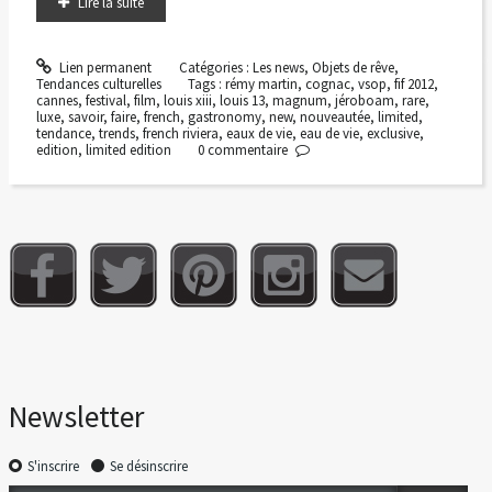
Lire la suite
Lien permanent
Catégories :
Les news
,
Objets de rêve
,
Tendances culturelles
Tags :
rémy martin
,
cognac
,
vsop
,
fif 2012
,
cannes
,
festival
,
film
,
louis xiii
,
louis 13
,
magnum
,
jéroboam
,
rare
,
luxe
,
savoir
,
faire
,
french
,
gastronomy
,
new
,
nouveautée
,
limited
,
tendance
,
trends
,
french riviera
,
eaux de vie
,
eau de vie
,
exclusive
,
edition
,
limited edition
0
commentaire
Newsletter
S'inscrire
Se désinscrire