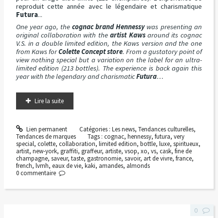
reproduit cette année avec le légendaire et charismatique
Futura
...
One year ago, the
cognac brand Hennessy
was presenting an
original collaboration with the
artist Kaws
around its cognac
V.S. in a double limited edition, the Kaws version and the one
from Kaws for
Colette Concept store
. From a gustatory point of
view nothing special but a variation on the label for an ultra-
limited edition (213 bottles). The experience is back again this
year with the legendary and charismatic
Futura
…
Lire la suite
Lien permanent
Catégories :
Les news
,
Tendances culturelles
,
Tendances de marques
Tags :
cognac
,
hennessy
,
futura
,
very
special
,
colette
,
collaboration
,
limited edition
,
bottle
,
luxe
,
spiritueux
,
artist
,
new-york
,
graffiti
,
graffeur
,
artiste
,
vsop
,
xo
,
vs
,
cask
,
fine de
champagne
,
saveur
,
taste
,
gastronomie
,
savoir
,
art de vivre
,
france
,
french
,
lvmh
,
eaux de vie
,
kaki
,
amandes
,
almonds
0
commentaire
0