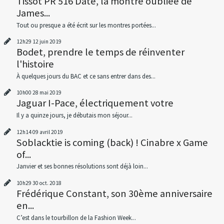
Tissot PR 516 Date, la montre oubliée de
James...
Tout ou presque a été écrit sur les montres portées...
12h29
12
juin 2019
Bodet, prendre le temps de réinventer
l'histoire
À quelques jours du BAC et ce sans entrer dans des...
10h00
28
mai 2019
Jaguar I-Pace, électriquement votre
Il y a quinze jours, je débutais mon séjour...
12h14
09
avril 2019
Soblacktie is coming (back) ! Cinabre x Game
of...
Janvier et ses bonnes résolutions sont déjà loin...
10h29
30
oct. 2018
Frédérique Constant, son 30ème anniversaire
en...
C’est dans le tourbillon de la Fashion Week...