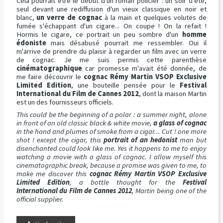
Cela pourrait être le début d'un roman policier : un soir d'été,
seul devant une rediffusion d'un vieux classique en noir et
blanc,
un verre de cognac
à la main et quelques volutes de
fumée s'échappant d'un cigare... On coupe ! On la refait !
Hormis le cigare, ce portrait un peu sombre d'un
homme
édoniste
mais désabusé pourrait me ressembler. Oui il
m'arrive de prendre du plaisir à regarder un film avec un verre
de cognac. Je me suis permis cette parenthèse
cinématographique
car promesse m'avait été donnée, de
me faire découvrir le
cognac Rémy Martin VSOP Exclusive
Limited Edition
, une bouteille pensée pour le
Festival
International du Film de Cannes 2012
, dont la maison Martin
est un des fournisseurs officiels.
This could be the beginning of a polar : a summer night, alone
in front of an old classic black & white movie,
a glass of cognac
in the hand and plumes of smoke from a cigar... Cut ! one more
shot ! except the cigar, this
portrait of an hedonist
man but
disenchanted could look like me. Yes it happens to me to enjoy
watching a movie with a glass of cognac. I allow myself this
cinematographic break, because a promise was given to me, to
make me discover this
cognac Rémy Martin VSOP Exclusive
Limited Edition
, a bottle thought for the
Festival
International du Film de Cannes 2012
, Martin being one of the
official supplier.