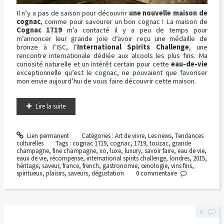
Il n’y a pas de saison pour découvrir
une nouvelle maison de
cognac
, comme pour savourer un bon cognac ! La maison de
Cognac 1719
m’a contacté il y a peu de temps pour
m’annoncer leur grande joie d’avoir reçu une médaille de
bronze à l’ISC, l’
International Spirits Challenge
, une
rencontre internationale dédiée aux alcools les plus fins. Ma
curiosité naturelle et un intérêt certain pour cette
eau-de-vie
exceptionnelle qu’est le cognac, ne pouvaient que favoriser
mon envie aujourd’hui de vous faire découvrir cette maison.
Lire la suite
Lien permanent
Catégories :
Art de vivre
,
Les news
,
Tendances
culturelles
Tags :
cognac 1719
,
cognac
,
1719
,
touzac
,
grande
champagne
,
fine champagne
,
xo
,
luxe
,
luxury
,
savoir faire
,
eau de vie
,
eaux de vie
,
récompense
,
international spirits challenge
,
londres
,
2015
,
héritage
,
saveur
,
france
,
french
,
gastronomie
,
œnologie
,
vins fins
,
spiritueux
,
plaisirs
,
saveurs
,
dégustation
0
commentaire
0