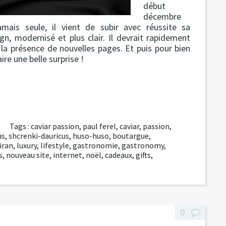
début
décembre
ais seule, il vient de subir avec réussite sa
, modernisé et plus clair. Il devrait rapidement
la présence de nouvelles pages. Et puis pour bien
re une belle surprise !
Tags :
caviar passion
,
paul ferel
,
caviar
,
passion
,
us
,
shcrenki-dauricus
,
huso-huso
,
boutargue
,
iran
,
luxury
,
lifestyle
,
gastronomie
,
gastronomy
,
s
,
nouveau site
,
internet
,
noël
,
cadeaux
,
gifts
,
0