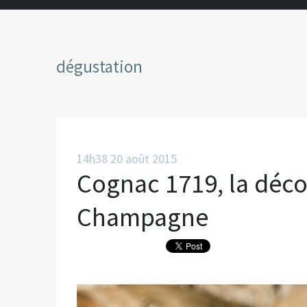
dégustation
14h38
20
août 2015
Cognac 1719, la déc
Champagne