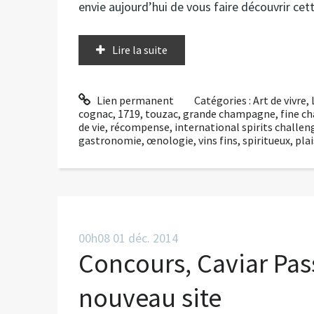
envie aujourd’hui de vous faire découvrir cet
Lire la suite
Lien permanent
Catégories :
Art de vivre
,
cognac
,
1719
,
touzac
,
grande champagne
,
fine c
de vie
,
récompense
,
international spirits challen
gastronomie
,
œnologie
,
vins fins
,
spiritueux
,
plai
00h08
01
déc. 2014
Concours, Caviar Pas
nouveau site