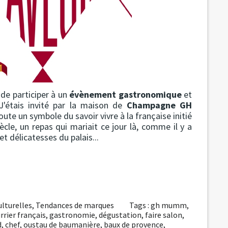
e de participer à un
évènement gastronomique
et
J'étais invité par la maison de
Champagne GH
toute un symbole du savoir vivre à la française initié
cle, un repas qui mariait ce jour là, comme il y a
et délicatesses du palais...
lturelles
,
Tendances de marques
Tags :
gh mumm
,
rrier français
,
gastronomie
,
dégustation
,
faire salon
,
d
,
chef
,
oustau de baumanière
,
baux de provence
,