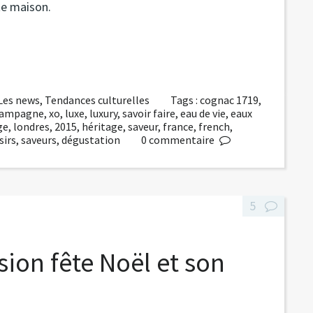
te maison.
Les news
,
Tendances culturelles
Tags :
cognac 1719
,
hampagne
,
xo
,
luxe
,
luxury
,
savoir faire
,
eau de vie
,
eaux
ge
,
londres
,
2015
,
héritage
,
saveur
,
france
,
french
,
sirs
,
saveurs
,
dégustation
0
commentaire
5
sion fête Noël et son