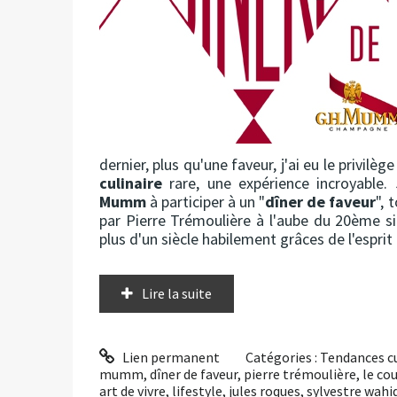
dernier, plus qu'une faveur, j'ai eu le privilèg
culinaire
rare, une expérience incroyable. 
Mumm
à participer à un "
dîner de faveur
", 
par Pierre Trémoulière à l'aube du 20ème siè
plus d'un siècle habilement grâces de l'esprit 
Lire la suite
Lien permanent
Catégories :
Tendances cu
mumm
,
dîner de faveur
,
pierre trémoulière
,
le cou
art de vivre
,
lifestyle
,
jules roques
,
sylvestre wahi