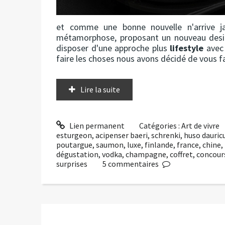
et comme une bonne nouvelle n'arrive jam
métamorphose, proposant un nouveau design
disposer d'une approche plus
lifestyle
avec 
faire les choses nous avons décidé de vous fai
Lire la suite
Lien permanent
Catégories :
Art de vivre
esturgeon
,
acipenser baeri
,
schrenki
,
huso dauric
poutargue
,
saumon
,
luxe
,
finlande
,
france
,
chine
,
dégustation
,
vodka
,
champagne
,
coffret
,
concour
surprises
5
commentaires