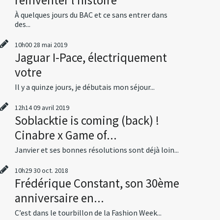
À quelques jours du BAC et ce sans entrer dans
des...
10h00
28
mai 2019
Jaguar I-Pace, électriquement
votre
Il y a quinze jours, je débutais mon séjour...
12h14
09
avril 2019
Soblacktie is coming (back) !
Cinabre x Game of...
Janvier et ses bonnes résolutions sont déjà loin...
10h29
30
oct. 2018
Frédérique Constant, son 30ème
anniversaire en...
C’est dans le tourbillon de la Fashion Week...