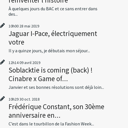
À quelques jours du BAC et ce sans entrer dans
des...
10h00
28
mai 2019
Jaguar I-Pace, électriquement
votre
Il y a quinze jours, je débutais mon séjour...
12h14
09
avril 2019
Soblacktie is coming (back) !
Cinabre x Game of...
Janvier et ses bonnes résolutions sont déjà loin...
10h29
30
oct. 2018
Frédérique Constant, son 30ème
anniversaire en...
C’est dans le tourbillon de la Fashion Week...