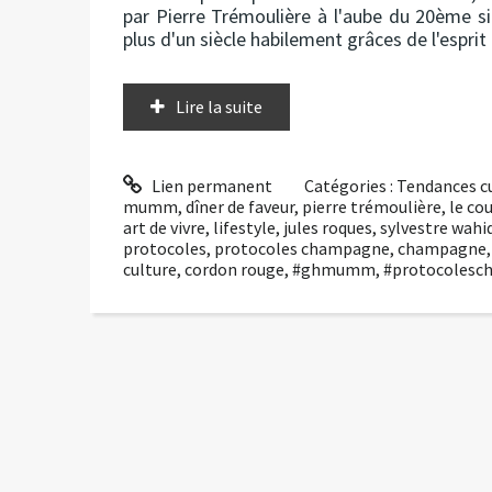
par Pierre Trémoulière à l'aube du 20ème siè
plus d'un siècle habilement grâces de l'esprit 
Lire la suite
Lien permanent
Catégories :
Tendances cu
mumm
,
dîner de faveur
,
pierre trémoulière
,
le cou
art de vivre
,
lifestyle
,
jules roques
,
sylvestre wahi
protocoles
,
protocoles champagne
,
champagne
culture
,
cordon rouge
,
#ghmumm
,
#protocolesc