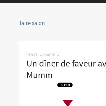
faire salon
01h33
14
mai 2014
Un dîner de faveur 
Mumm