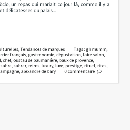
cle, un repas qui mariait ce jour là, comme il y a
et délicatesses du palais...
lturelles
,
Tendances de marques
Tags :
gh mumm
,
rrier français
,
gastronomie
,
dégustation
,
faire salon
,
d
,
chef
,
oustau de baumanière
,
baux de provence
,
,
sabre
,
sabrer
,
reims
,
luxury
,
luxe
,
prestige
,
rituel
,
rites
,
hampagne
,
alexandre de bary
0
commentaire