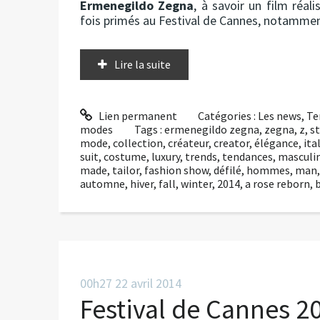
Ermenegildo Zegna
, à savoir un film réal
fois primés au Festival de Cannes, notamment
Lire la suite
Lien permanent
Catégories :
Les news
,
Te
modes
Tags :
ermenegildo zegna
,
zegna
,
z
,
st
mode
,
collection
,
créateur
,
creator
,
élégance
,
ita
suit
,
costume
,
luxury
,
trends
,
tendances
,
masculi
made
,
tailor
,
fashion show
,
défilé
,
hommes
,
man
automne
,
hiver
,
fall
,
winter
,
2014
,
a rose reborn
,
00h27
22
avril 2014
Festival de Cannes 2