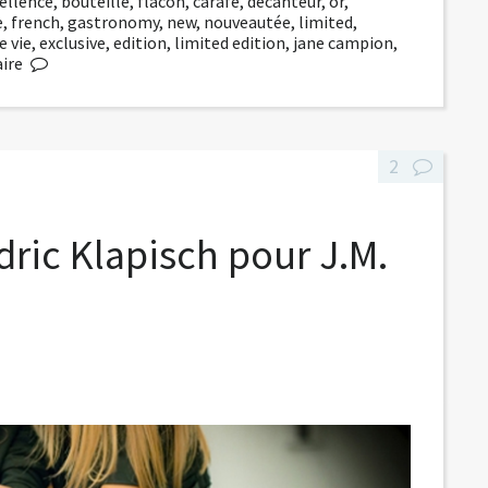
ellence
,
bouteille
,
flacon
,
carafe
,
décanteur
,
or
,
e
,
french
,
gastronomy
,
new
,
nouveautée
,
limited
,
e vie
,
exclusive
,
edition
,
limited edition
,
jane campion
,
ire
2
dric Klapisch pour J.M.