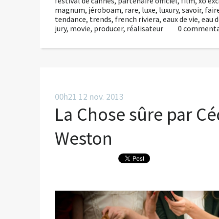
festival de cannes
,
partenaire officiel
,
film
,
xo exc
magnum
,
jéroboam
,
rare
,
luxe
,
luxury
,
savoir
,
fair
tendance
,
trends
,
french riviera
,
eaux de vie
,
eau d
jury
,
movie
,
producer
,
réalisateur
0
commenta
00h21
12
nov. 2013
La Chose sûre par Cé
Weston