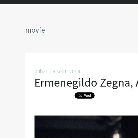
movie
00h21
16
sept. 2014
Ermenegildo Zegna, 