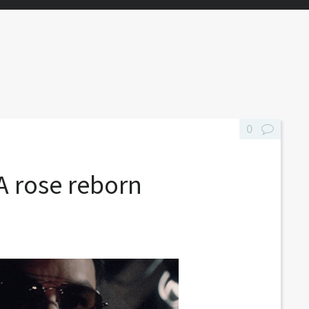
0
A rose reborn