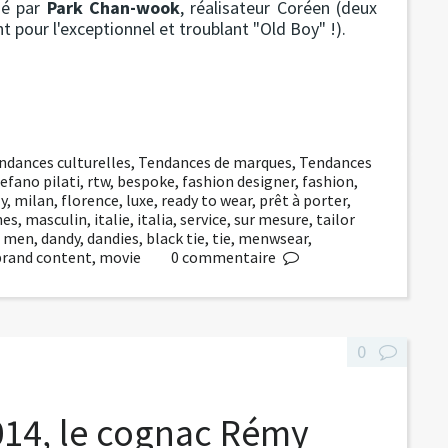
isé par
Park Chan-wook
, réalisateur Coréen (deux
 pour l'exceptionnel et troublant "Old Boy" !).
ndances culturelles
,
Tendances de marques
,
Tendances
efano pilati
,
rtw
,
bespoke
,
fashion designer
,
fashion
,
ly
,
milan
,
florence
,
luxe
,
ready to wear
,
prêt à porter
,
nes
,
masculin
,
italie
,
italia
,
service
,
sur mesure
,
tailor
,
men
,
dandy
,
dandies
,
black tie
,
tie
,
menwsear
,
brand content
,
movie
0
commentaire
0
014, le cognac Rémy