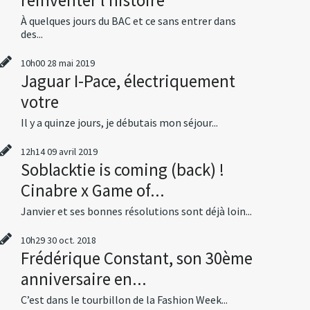
À quelques jours du BAC et ce sans entrer dans
des...
10h00
28
mai 2019
Jaguar I-Pace, électriquement
votre
Il y a quinze jours, je débutais mon séjour...
12h14
09
avril 2019
Soblacktie is coming (back) !
Cinabre x Game of...
Janvier et ses bonnes résolutions sont déjà loin...
10h29
30
oct. 2018
Frédérique Constant, son 30ème
anniversaire en...
C’est dans le tourbillon de la Fashion Week...