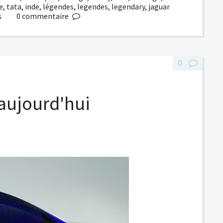
e
,
tata
,
inde
,
légendes
,
legendes
,
legendary
,
jaguar
s
0
commentaire
0
 aujourd'hui