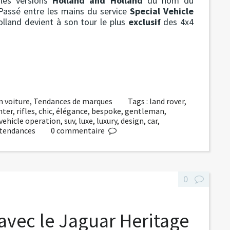
 les versions
Holland and Holland
du nom du
 Passé entre les mains du service
Special Vehicle
olland devient à son tour le plus
exclusif
des 4x4
n voiture
,
Tendances de marques
Tags :
land rover
,
nter
,
rifles
,
chic
,
élégance
,
bespoke
,
gentleman
,
 vehicle operation
,
suv
,
luxe
,
luxury
,
design
,
car
,
tendances
0
commentaire
0
avec le Jaguar Heritage