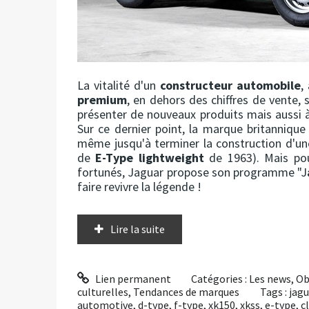
La vitalité d'un
constructeur automobile
,
premium
, en dehors des chiffres de vente,
présenter de nouveaux produits mais aussi à 
Sur ce dernier point, la marque britanniqu
même jusqu'à terminer la construction d'une
de
E-Type lightweight
de 1963). Mais pou
fortunés, Jaguar propose son programme "J
faire revivre la légende !
Lire la suite
Lien permanent
Catégories :
Les news
,
Ob
culturelles
,
Tendances de marques
Tags :
jagu
automotive
,
d-type
,
f-type
,
xk150
,
xkss
,
e-type
,
c