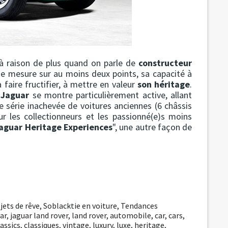
 à raison de plus quand on parle de
constructeur
 se mesure sur au moins deux points, sa capacité à
faire fructifier, à mettre en valeur
son héritage
.
e
Jaguar
se montre particulièrement active, allant
 série inachevée de voitures anciennes (6 châssis
r les collectionneurs et les passionné(e)s moins
aguar Heritage Experiences
", une autre façon de
jets de rêve
,
Soblacktie en voiture
,
Tendances
ar
,
jaguar land rover
,
land rover
,
automobile
,
car
,
cars
,
lassics
,
classiques
,
vintage
,
luxury
,
luxe
,
heritage
,