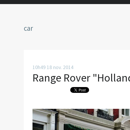
car
10h49
18
nov. 2014
Range Rover "Hollan