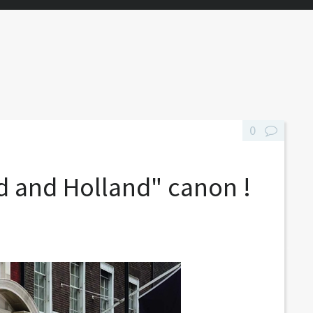
0
d and Holland" canon !