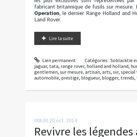
les plus exclusives sont représentées par
fabricant britannique de fusils sur mesure.
Operation
, le dernier Range Holland and H
Land Rover.
Lire la suite
Lien permanent
Catégories :
Soblacktie e
jaguar
,
tata
,
range rover
,
holland and holland
,
hu
gentlemen
,
sur mesure
,
artisan
,
arts
,
svr
,
special
automobile
,
prestige
,
blogueur
,
blogger
,
trends
,
00h30
20
oct. 2014
Revivre les légendes 