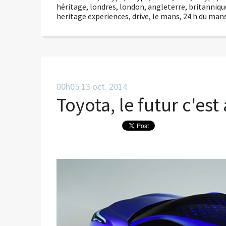
héritage
,
londres
,
london
,
angleterre
,
britanniqu
heritage experiences
,
drive
,
le mans
,
24 h du man
00h05
13
oct. 2014
Toyota, le futur c'est