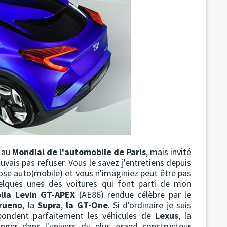
e au
Mondial de l'automobile de Paris
, mais invité
ouvais pas refuser. Vous le savez j'entretiens depuis
ose auto(mobile) et vous n'imaginiez peut être pas
elques unes des voitures qui font parti de mon
lla Levin GT-APEX
(AE86) rendue célèbre par le
Trueno
, la
Supra
,
la GT-One
. Si d'ordinaire je suis
spondent parfaitement les véhicules de
Lexus
, la
er dans l'univers du plus grand constructeur