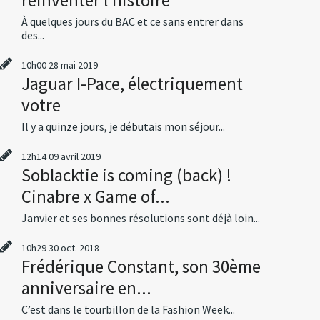
À quelques jours du BAC et ce sans entrer dans
des...
10h00
28
mai 2019
Jaguar I-Pace, électriquement
votre
Il y a quinze jours, je débutais mon séjour...
12h14
09
avril 2019
Soblacktie is coming (back) !
Cinabre x Game of...
Janvier et ses bonnes résolutions sont déjà loin...
10h29
30
oct. 2018
Frédérique Constant, son 30ème
anniversaire en...
C’est dans le tourbillon de la Fashion Week...