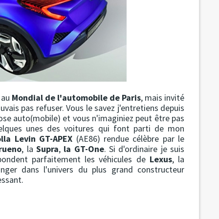
e au
Mondial de l'automobile de Paris
, mais invité
ouvais pas refuser. Vous le savez j'entretiens depuis
ose auto(mobile) et vous n'imaginiez peut être pas
elques unes des voitures qui font parti de mon
lla Levin GT-APEX
(AE86) rendue célèbre par le
Trueno
, la
Supra
,
la GT-One
. Si d'ordinaire je suis
spondent parfaitement les véhicules de
Lexus
, la
er dans l'univers du plus grand constructeur
essant.