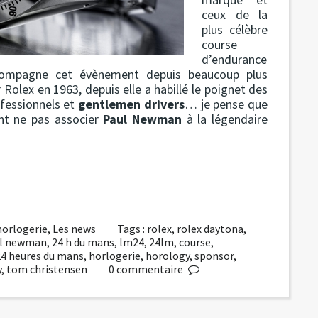
ceux de la
plus célèbre
course
d’endurance
mpagne cet évènement depuis beaucoup plus
olex en 1963, depuis elle a habillé le poignet des
ofessionnels et
gentlemen drivers
… je pense que
nt ne pas associer
Paul Newman
à la légendaire
 horlogerie
,
Les news
Tags :
rolex
,
rolex daytona
,
l newman
,
24 h du mans
,
lm24
,
24lm
,
course
,
24 heures du mans
,
horlogerie
,
horology
,
sponsor
,
y
,
tom christensen
0
commentaire