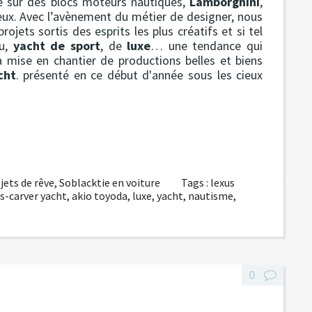
e sur des blocs moteurs nautiques,
Lamborghini
,
ieux. Avec l’avènement du métier de designer, nous
ojets sortis des esprits les plus créatifs et si tel
au,
yacht de sport
, de
luxe
… une tendance qui
la mise en chantier de productions belles et biens
cht
. présenté en ce début d'année sous les cieux
jets de rêve
,
Soblacktie en voiture
Tags :
lexus
s-carver yacht
,
akio toyoda
,
luxe
,
yacht
,
nautisme
,
0