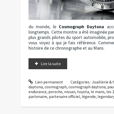
du monde, le
Cosmograph Daytona
acco
longtemps. Cette montre a été imaginée par R
plus grands pilotes du sport automobile, pr
vous voyez à qui je fais référence. Comme
histoire de ce chronographe et au Mans.
Lire la suite
Lien permanent
Catégories :
Joaillerie &
daytona
,
cosmograph
,
cosmograph daytona
,
pau
endurance
,
porsche
,
nissan
,
toyota
,
le mans
,
les 
partenaire
,
partenaire officiel
,
légende
,
legendar