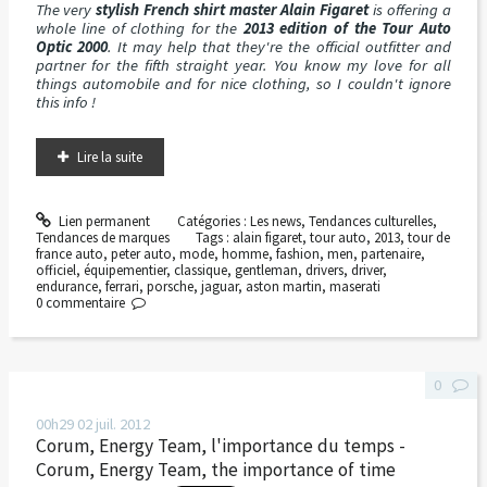
The very
stylish French shirt master Alain Figaret
is offering a
whole line of clothing for the
2013 edition of the Tour Auto
Optic 2000
. It may help that they're the official outfitter and
partner for the fifth straight year. You know my love for all
things automobile and for nice clothing, so I couldn't ignore
this info !
Lire la suite
Lien permanent
Catégories :
Les news
,
Tendances culturelles
,
Tendances de marques
Tags :
alain figaret
,
tour auto
,
2013
,
tour de
france auto
,
peter auto
,
mode
,
homme
,
fashion
,
men
,
partenaire
,
officiel
,
équipementier
,
classique
,
gentleman
,
drivers
,
driver
,
endurance
,
ferrari
,
porsche
,
jaguar
,
aston martin
,
maserati
0
commentaire
0
00h29
02
juil. 2012
Corum, Energy Team, l'importance du temps -
Corum, Energy Team, the importance of time