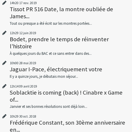
14h20
17
nov. 2019
Tissot PR 516 Date, la montre oubliée de
James...
Tout ou presque a été écrit sur les montres portées...
12h29
12
juin 2019
Bodet, prendre le temps de réinventer
l'histoire
À quelques jours du BAC et ce sans entrer dans des...
10h00
28
mai 2019
Jaguar I-Pace, électriquement votre
Il y a quinze jours, je débutais mon séjour...
12h14
09
avril 2019
Soblacktie is coming (back) ! Cinabre x Game
of...
Janvier et ses bonnes résolutions sont déjà loin...
10h29
30
oct. 2018
Frédérique Constant, son 30ème anniversaire
en...