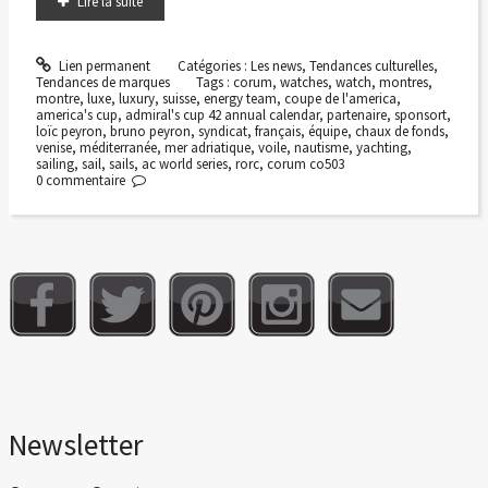
Lire la suite
Lien permanent
Catégories :
Les news
,
Tendances culturelles
,
Tendances de marques
Tags :
corum
,
watches
,
watch
,
montres
,
montre
,
luxe
,
luxury
,
suisse
,
energy team
,
coupe de l'america
,
america's cup
,
admiral's cup 42 annual calendar
,
partenaire
,
sponsort
,
loïc peyron
,
bruno peyron
,
syndicat
,
français
,
équipe
,
chaux de fonds
,
venise
,
méditerranée
,
mer adriatique
,
voile
,
nautisme
,
yachting
,
sailing
,
sail
,
sails
,
ac world series
,
rorc
,
corum co503
0
commentaire
Newsletter