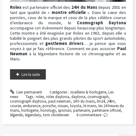
Rolex
est partenaire officiel des
24H du Mans
depuis 2001 en
tant que qualité de «
montre officielle
». Dans le cœur des
puristes, ceux de la marque et ceux de la plus célèbre course
d’endurance du monde, le
Cosmograph Daytona
accompagne cet évènement depuis beaucoup plus longtemps.
Cette montre a été imaginée par Rolex en 1963, depuis elle a
habillé le poignet des plus grands pilotes du sport automobile,
professionnels et
gentlemen drivers
… je pense que vous
voyez à qui je fais référence. Comment ne pas associer
Paul
Newman
à la légendaire histoire de ce chronographe et au
Mans.
Lire la suite
Lien permanent
Catégories :
Joaillerie & horlogerie
,
Les
news
Tags :
rolex
,
rolex daytona
,
daytona
,
cosmograph
,
cosmograph daytona
,
paul newman
,
24 h du mans
,
lm24
,
24lm
,
course
,
endurance
,
porsche
,
nissan
,
toyota
,
le mans
,
les 24 heures du
mans
,
horlogerie
,
horology
,
sponsor
,
partenaire
,
partenaire officiel
,
légende
,
legendary
,
tom christensen
0
commentaire