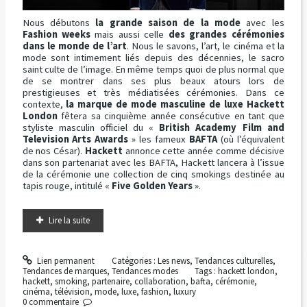
Nous débutons
la grande saison de la mode
avec les
Fashion weeks
mais aussi celle
des grandes cérémonies
dans le monde de l’art
. Nous le savons, l’art, le cinéma et la
mode sont intimement liés depuis des décennies, le sacro
saint culte de l’image. En même temps quoi de plus normal que
de se montrer dans ses plus beaux atours lors de
prestigieuses et très médiatisées cérémonies. Dans ce
contexte,
la marque de mode masculine de luxe Hackett
London
fêtera sa cinquième année consécutive en tant que
styliste masculin officiel du «
British Academy Film and
Television Arts Awards
» les fameux
BAFTA
(où l’équivalent
de nos César).
Hackett
annonce cette année comme décisive
dans son partenariat avec les BAFTA, Hackett lancera à l’issue
de la cérémonie une collection de cinq smokings destinée au
tapis rouge, intitulé «
Five Golden Years
».
Lire la suite
Lien permanent
Catégories :
Les news
,
Tendances culturelles
,
Tendances de marques
,
Tendances modes
Tags :
hackett london
,
hackett
,
smoking
,
partenaire
,
collaboration
,
bafta
,
cérémonie
,
cinéma
,
télévision
,
mode
,
luxe
,
fashion
,
luxury
0
commentaire