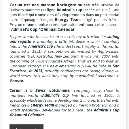
Corum est une marque horlogère suisse
très proche de
l'univers maritime (sa ligne
Admiral's cup
lancée en 1960). Une
spécificité qui trouve des développements dans un partenariat
avec l'équipage français
Energy Team
dirigé par les frères
Peyron et une montre créée spécialement pour cette course :
l'
Admiral's Cup 42 Annual Calendar
.
My passion for the sea is not a secret, my attraction for
sailing
and regatta
is probably a little bit. Since a while I carefully
follow the
America's cup
(the oldest sport trophy in the world,
launched in 1851). A competition dominated by Anglo-saxon
countries (USA, Australia, New Zealand). It was until 2007, with
the coming of Swiss syndicate Alinghi, that we had to wait an
European victory! The next America's cup will be held in
San
Francisco, in 2013
, actually challengers are racing during AC
World series. This week they stop by a wonderful sails spot in
Venezia
.
Corum is a Swiss watchmaker
company very close to
maritime world (
Admiral's cup
line lauched in 1960). A
specificity which finds some developments in a partnership with
french crew
Energy Team
managed by Peyron brothers, and a
watch specifically developed for this race : the
Admiral's Cup
42 Annual Calendar
.