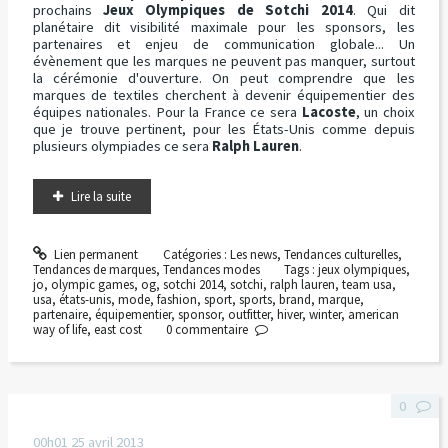
prochains
Jeux Olympiques de Sotchi 2014
. Qui dit
planétaire dit visibilité maximale pour les sponsors, les
partenaires et enjeu de communication globale... Un
évènement que les marques ne peuvent pas manquer, surtout
la cérémonie d'ouverture. On peut comprendre que les
marques de textiles cherchent à devenir équipementier des
équipes nationales. Pour la France ce sera
Lacoste
, un choix
que je trouve pertinent, pour les États-Unis comme depuis
plusieurs olympiades ce sera
Ralph Lauren
.
Lire la suite
Lien permanent
Catégories :
Les news
,
Tendances culturelles
,
Tendances de marques
,
Tendances modes
Tags :
jeux olympiques
,
jo
,
olympic games
,
og
,
sotchi 2014
,
sotchi
,
ralph lauren
,
team usa
,
usa
,
états-unis
,
mode
,
fashion
,
sport
,
sports
,
brand
,
marque
,
partenaire
,
équipementier
,
sponsor
,
outfitter
,
hiver
,
winter
,
american
way of life
,
east cost
0
commentaire
0
00h01
25
avril 2013