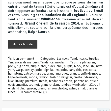
suis quasiment aussi fatigué que lorsque je viens de finir un
entrainement de
tennis
! Oui le tennis est d'actualité même s'il
doit s'opposer au football. Mais laissons le
football au Brésil
et retrouvons le
gazon londonien du All England Club
où se
tient en ce moment
Wimbledon
troisième et avant dernier
tournoi du
Grand Chelem de la saison 2014
, un évènement
officiellement soutenu par la plus européenne des marques
américaines,
Ralph Lauren
.
Lire la suite
Lien permanent
Catégories :
Les news
,
Tendances culturelles
,
Tendances de marques
,
Tendances modes
Tags :
ralph lauren
,
pony
,
big pony
,
purple label
,
black label
,
purple
,
black
,
label
,
rlx
,
new-
york
,
wasp
,
preppy
,
polo ralph lauren
,
polo
,
cars
,
chic
,
east coast
,
hamptons
,
gatsby
,
marque
,
brand
,
marques
,
brands
,
griffe de mode
,
ligne de mode
,
mode
,
fashion
,
fashion designer
,
créateur de mode
,
luxe
,
luxury
,
premium
,
trends
,
tendances
,
tennis
,
partenaire
,
officiel
,
équipementier
,
tournoi
,
grand chelem
,
londres
,
wimbledon
,
2014
,
all
england club
,
gazon
,
green
,
fashion photographer
,
arnaldo anaya
lucca
0
commentaire