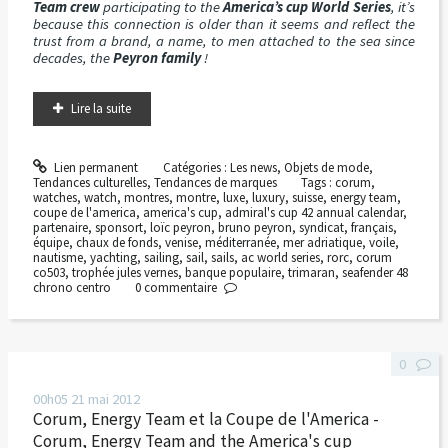
Team crew
participating to the
America’s cup World Series
, it’s
because this connection is older than it seems and reflect the
trust from a brand, a name, to men attached to the sea since
decades, the
Peyron family
!
Lire la suite
Lien permanent
Catégories :
Les news
,
Objets de mode
,
Tendances culturelles
,
Tendances de marques
Tags :
corum
,
watches
,
watch
,
montres
,
montre
,
luxe
,
luxury
,
suisse
,
energy team
,
coupe de l'america
,
america's cup
,
admiral's cup 42 annual calendar
,
partenaire
,
sponsort
,
loïc peyron
,
bruno peyron
,
syndicat
,
français
,
équipe
,
chaux de fonds
,
venise
,
méditerranée
,
mer adriatique
,
voile
,
nautisme
,
yachting
,
sailing
,
sail
,
sails
,
ac world series
,
rorc
,
corum
co503
,
trophée jules vernes
,
banque populaire
,
trimaran
,
seafender 48
chrono centro
0
commentaire
0
00h05
21
mai 2012
Corum, Energy Team et la Coupe de l'America -
Corum, Energy Team and the America's cup