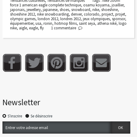
Tendances culturelles
,
Tendances de marques
Tags :
nike zoom
force 1 american eagle complete technique
,
osamu koyama
,
joaillier
,
japonais
,
jewellery
,
japanese
,
shoes
,
snowboard
,
nike
,
shoeshine
,
shoeshine 2012
,
nike snowboarding
,
denver
,
colorado
,
project
,
projet
,
olympic games
,
london 2012
,
londres 2012
,
jeux olympiques
,
sponsor
,
équipementier
,
usa
,
ronin
,
hotmop films
,
saint seya
,
athena niké
,
logo
nike
,
aigle
,
eagle
,
fly
1
commentaire
Newsletter
S'inscrire
Se désinscrire