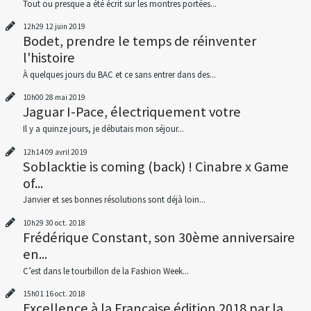
Tout ou presque a été écrit sur les montres portées...
12h29
12
juin 2019
Bodet, prendre le temps de réinventer
l'histoire
À quelques jours du BAC et ce sans entrer dans des...
10h00
28
mai 2019
Jaguar I-Pace, électriquement votre
Il y a quinze jours, je débutais mon séjour...
12h14
09
avril 2019
Soblacktie is coming (back) ! Cinabre x Game
of...
Janvier et ses bonnes résolutions sont déjà loin...
10h29
30
oct. 2018
Frédérique Constant, son 30ème anniversaire
en...
C’est dans le tourbillon de la Fashion Week...
15h01
16
oct. 2018
Excellence à la Française édition 2018 par la...