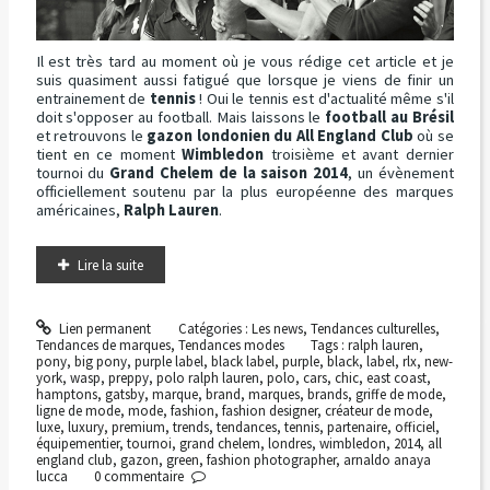
Il est très tard au moment où je vous rédige cet article et je
suis quasiment aussi fatigué que lorsque je viens de finir un
entrainement de
tennis
! Oui le tennis est d'actualité même s'il
doit s'opposer au football. Mais laissons le
football au Brésil
et retrouvons le
gazon londonien du All England Club
où se
tient en ce moment
Wimbledon
troisième et avant dernier
tournoi du
Grand Chelem de la saison 2014
, un évènement
officiellement soutenu par la plus européenne des marques
américaines,
Ralph Lauren
.
Lire la suite
Lien permanent
Catégories :
Les news
,
Tendances culturelles
,
Tendances de marques
,
Tendances modes
Tags :
ralph lauren
,
pony
,
big pony
,
purple label
,
black label
,
purple
,
black
,
label
,
rlx
,
new-
york
,
wasp
,
preppy
,
polo ralph lauren
,
polo
,
cars
,
chic
,
east coast
,
hamptons
,
gatsby
,
marque
,
brand
,
marques
,
brands
,
griffe de mode
,
ligne de mode
,
mode
,
fashion
,
fashion designer
,
créateur de mode
,
luxe
,
luxury
,
premium
,
trends
,
tendances
,
tennis
,
partenaire
,
officiel
,
équipementier
,
tournoi
,
grand chelem
,
londres
,
wimbledon
,
2014
,
all
england club
,
gazon
,
green
,
fashion photographer
,
arnaldo anaya
lucca
0
commentaire