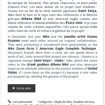
(la marque de Koyama). Plus qu'une chaussure, on peut parler
d'œuvre d'art. Les liens autour de ce projet sont évidents :
Osamu est un fan de la série animée japonaise
Saint Seiya
,
Nike dont le nom et le logo sont des références à la déesse
grècque
Athena Niké
et puis american eagle comme une
ultime référence à l'animal emblème des
États-Unis
. Si je vous
reparle de cette création aujourd'hui c'est parce qu'une belle
vidéo vient de sortir et retrace la génèse de ce projet.
In December last year
Nike
and the
jeweller artist Osamu
Koyama
meet each other around an original collaboration.
They were presenting a snowboard boot gold-plated, or the
Nike Zoom force 1 American Eagle Complete Technique
(Koyama’s brand). More than a shoe, we can speak about a
work of art. Links around that project are obvious : Osamu is a
Japanese manga
Saint Seiya
’s “
otaku
”, Nike, which the name
refers to the
Greek goddess Athena Niké
and also American
eagle as an ultimate reference to the animal emblem of
United
States
. If I come back on this project it’s because a nice video
just popped-up, relating the genesis of the project.
Lire la suite
Lien permanent
Catégories :
Objets de rêve
,
Sneakers de luxe
,