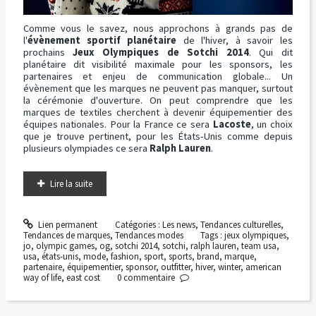
Comme vous le savez, nous approchons à grands pas de
l'
évènement sportif planétaire
de l'hiver, à savoir les
prochains
Jeux Olympiques de Sotchi 2014
. Qui dit
planétaire dit visibilité maximale pour les sponsors, les
partenaires et enjeu de communication globale... Un
évènement que les marques ne peuvent pas manquer, surtout
la cérémonie d'ouverture. On peut comprendre que les
marques de textiles cherchent à devenir équipementier des
équipes nationales. Pour la France ce sera
Lacoste
, un choix
que je trouve pertinent, pour les États-Unis comme depuis
plusieurs olympiades ce sera
Ralph Lauren
.
Lire la suite
Lien permanent
Catégories :
Les news
,
Tendances culturelles
,
Tendances de marques
,
Tendances modes
Tags :
jeux olympiques
,
jo
,
olympic games
,
og
,
sotchi 2014
,
sotchi
,
ralph lauren
,
team usa
,
usa
,
états-unis
,
mode
,
fashion
,
sport
,
sports
,
brand
,
marque
,
partenaire
,
équipementier
,
sponsor
,
outfitter
,
hiver
,
winter
,
american
way of life
,
east cost
0
commentaire