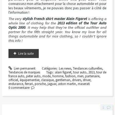
connaissez mon attachement pour la chose automobile et pour
les beaux vêtements, je ne pouvais donc pas passer à côté de
l'information !
The very
stylish French shirt master Alain Figaret
is offering a
whole line of clothing for the
2013 edition of the Tour Auto
Optic 2000
. It may help that they're the official outfitter and
partner for the fifth straight year. You know my love for all
things automobile and for nice clothing, so I couldn't ignore
this info !
Lire la suite
Lien permanent
Catégories :
Les news
,
Tendances culturelles
,
Tendances de marques
Tags :
alain figaret
,
tour auto
,
2013
,
tour de
france auto
,
peter auto
,
mode
,
homme
,
fashion
,
men
,
partenaire
,
officiel
,
équipementier
,
classique
,
gentleman
,
drivers
,
driver
,
endurance
,
ferrari
,
porsche
,
jaguar
,
aston martin
,
maserati
0
commentaire
1