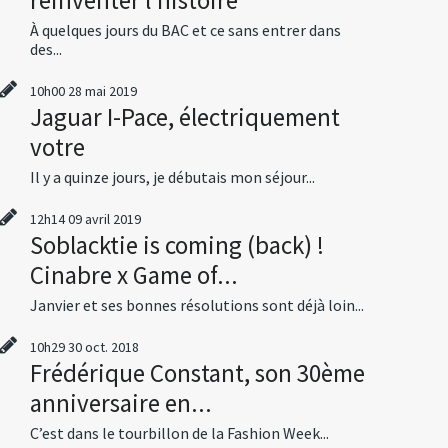
À quelques jours du BAC et ce sans entrer dans
des...
10h00
28
mai 2019
Jaguar I-Pace, électriquement
votre
Il y a quinze jours, je débutais mon séjour...
12h14
09
avril 2019
Soblacktie is coming (back) !
Cinabre x Game of...
Janvier et ses bonnes résolutions sont déjà loin...
10h29
30
oct. 2018
Frédérique Constant, son 30ème
anniversaire en...
C’est dans le tourbillon de la Fashion Week...