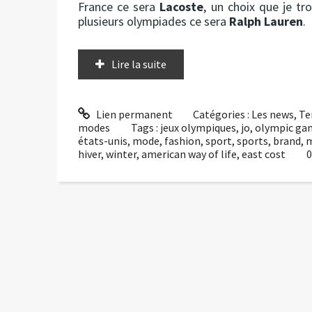
France ce sera
Lacoste
, un choix que je t
plusieurs olympiades ce sera
Ralph Lauren
.
Lire la suite
Lien permanent
Catégories :
Les news
,
Te
modes
Tags :
jeux olympiques
,
jo
,
olympic ga
états-unis
,
mode
,
fashion
,
sport
,
sports
,
brand
,
m
hiver
,
winter
,
american way of life
,
east cost
0