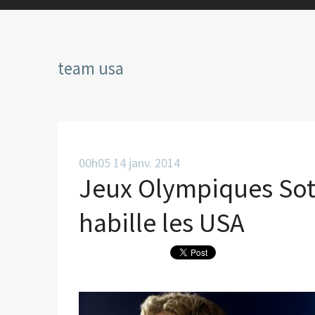
team usa
00h05
14
janv. 2014
Jeux Olympiques Sot
habille les USA