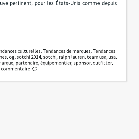
rouve pertinent, pour les États-Unis comme depuis
ndances culturelles
,
Tendances de marques
,
Tendances
mes
,
og
,
sotchi 2014
,
sotchi
,
ralph lauren
,
team usa
,
usa
,
arque
,
partenaire
,
équipementier
,
sponsor
,
outfitter
,
commentaire