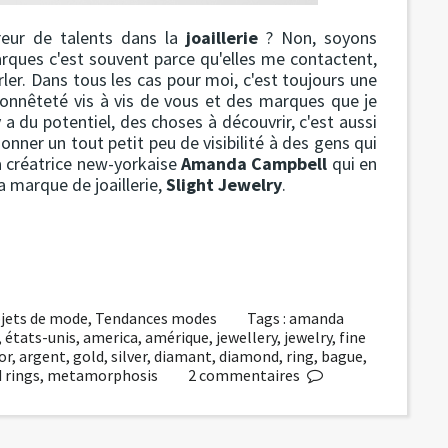
vreur de talents dans la
joaillerie
? Non, soyons
rques c'est souvent parce qu'elles me contactent,
ler. Dans tous les cas pour moi, c'est toujours une
honnêteté vis à vis de vous et des marques que je
y a du potentiel, des choses à découvrir, c'est aussi
donner un tout petit peu de visibilité à des gens qui
la créatrice new-yorkaise
Amanda Campbell
qui en
a marque de joaillerie,
Slight Jewelry
.
jets de mode
,
Tendances modes
Tags :
amanda
,
états-unis
,
america
,
amérique
,
jewellery
,
jewelry
,
fine
or
,
argent
,
gold
,
silver
,
diamant
,
diamond
,
ring
,
bague
,
 rings
,
metamorphosis
2
commentaires