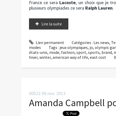
France ce sera
Lacoste
, un choix que je t
plusieurs olympiades ce sera
Ralph Lauren
.
Lire la suite
Lien permanent
Catégories :
Les news
,
Te
modes
Tags :
jeux olympiques
,
jo
,
olympic ga
états-unis
,
mode
,
fashion
,
sport
,
sports
,
brand
,
m
hiver
,
winter
,
american way of life
,
east cost
0
00h22
08
nov. 2013
Amanda Campbell pou