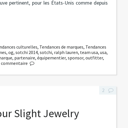
rouve pertinent, pour les États-Unis comme depuis
ndances culturelles
,
Tendances de marques
,
Tendances
mes
,
og
,
sotchi 2014
,
sotchi
,
ralph lauren
,
team usa
,
usa
,
arque
,
partenaire
,
équipementier
,
sponsor
,
outfitter
,
commentaire
2
r Slight Jewelry