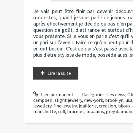
Je vais peut être finir par devenir décou
modestes, quand je vous parle de jeunes ma
après effectivement je décide ou pas d'en par
question de goût, d'attirance et surtout d'
vous présente. Si je vous en parle c'est qu'il 
un pari sur l'avenir. Faire ce qu'on peut pour 
en ont besoin. C'est ce qui s'est passé avec 
plus d'être styliste de mode, possède aussi s
Lire la suite
Lien permanent
Catégories :
Les news
,
Ob
campbell
,
slight jewelry
,
new-york
,
brooklyn
,
usa
jewellery
,
fine jewelry
,
joaillerie
,
création
,
bijoux
,
manchette
,
cuff
,
bracelet
,
braaains
,
grey diamond