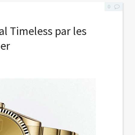
0
l Timeless par les
er