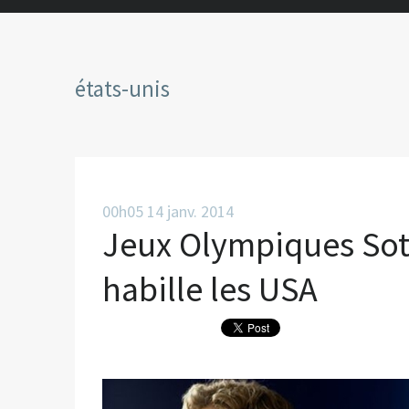
états-unis
00h05
14
janv. 2014
Jeux Olympiques Sot
habille les USA