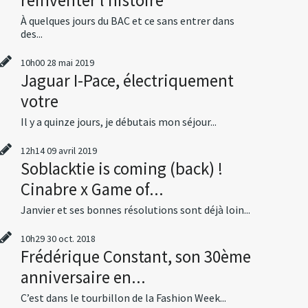
À quelques jours du BAC et ce sans entrer dans
des...
10h00
28
mai 2019
Jaguar I-Pace, électriquement
votre
Il y a quinze jours, je débutais mon séjour...
12h14
09
avril 2019
Soblacktie is coming (back) !
Cinabre x Game of...
Janvier et ses bonnes résolutions sont déjà loin...
10h29
30
oct. 2018
Frédérique Constant, son 30ème
anniversaire en...
C’est dans le tourbillon de la Fashion Week...