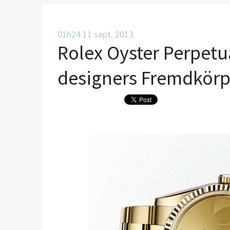
01h24
11
sept. 2013
Rolex Oyster Perpetua
designers Fremdkörp