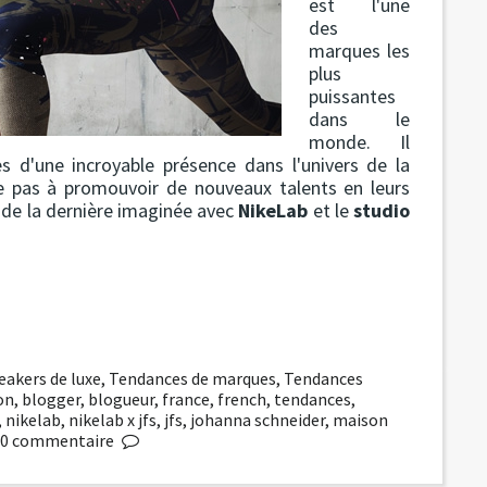
est l'une
des
marques les
plus
puissantes
dans le
monde. Il
s d'une incroyable présence dans l'univers de la
e pas à promouvoir de nouveaux talents en leurs
 de la dernière imaginée avec
NikeLab
et le
studio
eakers de luxe
,
Tendances de marques
,
Tendances
on
,
blogger
,
blogueur
,
france
,
french
,
tendances
,
,
nikelab
,
nikelab x jfs
,
jfs
,
johanna schneider
,
maison
0
commentaire