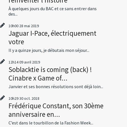
À quelques jours du BAC et ce sans entrer dans
des...
10h00
28
mai 2019
Jaguar I-Pace, électriquement
votre
Il y a quinze jours, je débutais mon séjour...
12h14
09
avril 2019
Soblacktie is coming (back) !
Cinabre x Game of...
Janvier et ses bonnes résolutions sont déjà loin...
10h29
30
oct. 2018
Frédérique Constant, son 30ème
anniversaire en...
C’est dans le tourbillon de la Fashion Week...