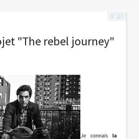
1
ojet "The rebel journey"
Je connais
la