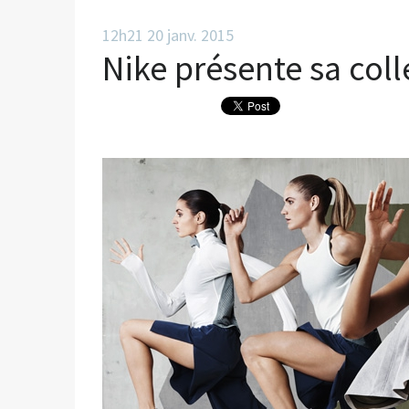
12h21
20
janv. 2015
Nike présente sa coll