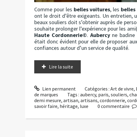
Comme pour les
belles voitures
, les
belles
ont le droit d’être exigeants. Un entretien, 
beaux souliers doit s’obtenir auprès de pers
souhaite prolonger l’expérience pour les ami
Haute Cordonnerie©
.
Aubercy
ne badine 
était donc évident pour elle de proposer aux
confiances autour d’un service de qualité.
Lire la suite
Lien permanent
Catégories :
Art de vivre
,
de marques
Tags :
aubercy
,
paris
,
souliers
,
cha
demi mesure
,
artisan
,
artisans
,
cordonnerie
,
cord
savoir faire
,
héritage
,
luxe
0
commentaire