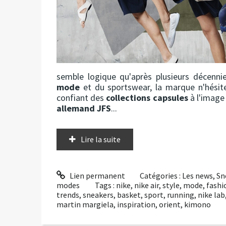
semble logique qu'après plusieurs décennie
mode
et du sportswear, la marque n'hésit
confiant des
collections capsules
à l'image
allemand JFS
...
Lire la suite
Lien permanent
Catégories :
Les news
,
Sn
modes
Tags :
nike
,
nike air
,
style
,
mode
,
fashi
trends
,
sneakers
,
basket
,
sport
,
running
,
nike lab
martin margiela
,
inspiration
,
orient
,
kimono