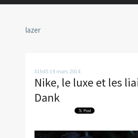
lazer
01h45
19
mars 2014
Nike, le luxe et les l
Dank