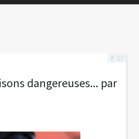
0
iaisons dangereuses... par