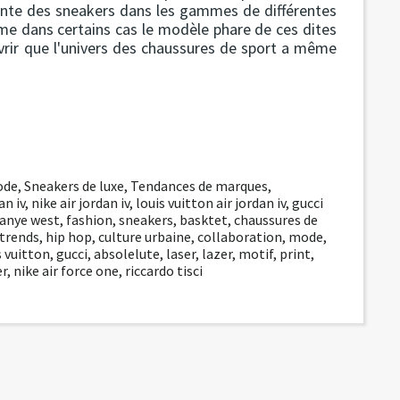
uente des sneakers dans les gammes de différentes
me dans certains cas le modèle phare de ces dites
vrir que l'univers des chaussures de sport a même
ode
,
Sneakers de luxe
,
Tendances de marques
,
an iv
,
nike air jordan iv
,
louis vuitton air jordan iv
,
gucci
anye west
,
fashion
,
sneakers
,
basktet
,
chaussures de
trends
,
hip hop
,
culture urbaine
,
collaboration
,
mode
,
s vuitton
,
gucci
,
absolelute
,
laser
,
lazer
,
motif
,
print
,
er
,
nike air force one
,
riccardo tisci