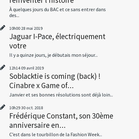
À quelques jours du BAC et ce sans entrer dans
des...
10h00
28
mai 2019
Jaguar I-Pace, électriquement
votre
Il y a quinze jours, je débutais mon séjour...
12h14
09
avril 2019
Soblacktie is coming (back) !
Cinabre x Game of...
Janvier et ses bonnes résolutions sont déjà loin...
10h29
30
oct. 2018
Frédérique Constant, son 30ème
anniversaire en...
C’est dans le tourbillon de la Fashion Week...