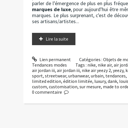
parler de l’émergence de plus en plus fréq
marques de luxe
, pour aujourd'hui être mê
marques. Le plus surprenant, c'est de décou
ses artisans/artistes...
Lire la suite
Lien permanent
Catégories :
Objets de m
Tendances modes
Tags :
nike
,
nike air
,
air jord
air jordan iii
,
air jordan iii
,
nike air yeezy 2
,
yeezy
,
k
sport
,
streetwear
,
urbanwear
,
urbain
,
tendances
,
limited edition
,
édition limitée
,
luxury
,
dank
,
loui
custom
,
customisation
,
sur mesure
,
made to ord
0
commentaire