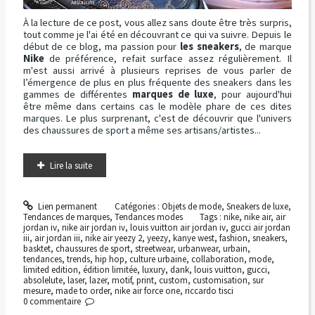
À la lecture de ce post, vous allez sans doute être très surpris,
tout comme je l'ai été en découvrant ce qui va suivre. Depuis le
début de ce blog, ma passion pour
les sneakers
, de marque
Nike
de préférence, refait surface assez régulièrement. Il
m'est aussi arrivé à plusieurs reprises de vous parler de
l’émergence de plus en plus fréquente des sneakers dans les
gammes de différentes
marques de luxe
, pour aujourd'hui
être même dans certains cas le modèle phare de ces dites
marques. Le plus surprenant, c'est de découvrir que l'univers
des chaussures de sport a même ses artisans/artistes...
Lire la suite
Lien permanent
Catégories :
Objets de mode
,
Sneakers de luxe
,
Tendances de marques
,
Tendances modes
Tags :
nike
,
nike air
,
air
jordan iv
,
nike air jordan iv
,
louis vuitton air jordan iv
,
gucci air jordan
iii
,
air jordan iii
,
nike air yeezy 2
,
yeezy
,
kanye west
,
fashion
,
sneakers
,
basktet
,
chaussures de sport
,
streetwear
,
urbanwear
,
urbain
,
tendances
,
trends
,
hip hop
,
culture urbaine
,
collaboration
,
mode
,
limited edition
,
édition limitée
,
luxury
,
dank
,
louis vuitton
,
gucci
,
absolelute
,
laser
,
lazer
,
motif
,
print
,
custom
,
customisation
,
sur
mesure
,
made to order
,
nike air force one
,
riccardo tisci
0
commentaire