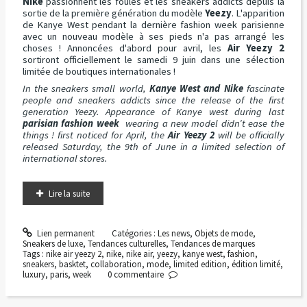
Nike
passionnent les foules et les sneakers addicts depuis la
sortie de la première génération du modèle
Yeezy
. L'apparition
de Kanye West pendant la dernière fashion week parisienne
avec un nouveau modèle à ses pieds n'a pas arrangé les
choses ! Annoncées d'abord pour avril, les
Air Yeezy 2
sortiront officiellement le samedi 9 juin dans une sélection
limitée de boutiques internationales !
In the sneakers small world,
Kanye West and Nike
fascinate
people and sneakers addicts since the release of the first
generation Yeezy. Appearance of Kanye west during last
parisian fashion week
wearing a new model didn’t ease the
things ! first noticed for April, the
Air Yeezy 2
will be officially
released Saturday, the 9th of June in a limited selection of
international stores.
Lire la suite
Lien permanent
Catégories :
Les news
,
Objets de mode
,
Sneakers de luxe
,
Tendances culturelles
,
Tendances de marques
Tags :
nike air yeezy 2
,
nike
,
nike air
,
yeezy
,
kanye west
,
fashion
,
sneakers
,
basktet
,
collaboration
,
mode
,
limited edition
,
édition limité
,
luxury
,
paris
,
week
0
commentaire