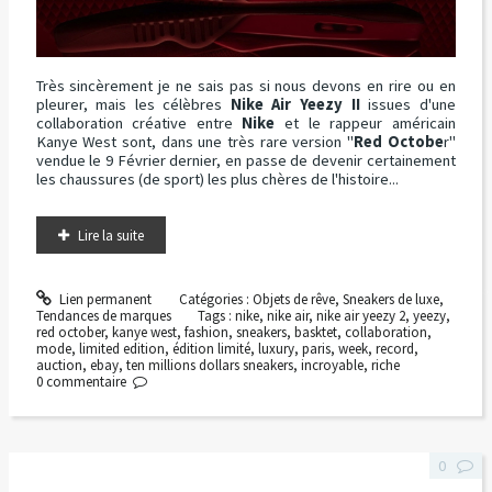
Très sincèrement je ne sais pas si nous devons en rire ou en
pleurer, mais les célèbres
Nike Air Yeezy II
issues d'une
collaboration créative entre
Nike
et le rappeur américain
Kanye West sont, dans une très rare version "
Red Octobe
r"
vendue le 9 Février dernier, en passe de devenir certainement
les chaussures (de sport) les plus chères de l'histoire...
Lire la suite
Lien permanent
Catégories :
Objets de rêve
,
Sneakers de luxe
,
Tendances de marques
Tags :
nike
,
nike air
,
nike air yeezy 2
,
yeezy
,
red october
,
kanye west
,
fashion
,
sneakers
,
basktet
,
collaboration
,
mode
,
limited edition
,
édition limité
,
luxury
,
paris
,
week
,
record
,
auction
,
ebay
,
ten millions dollars sneakers
,
incroyable
,
riche
0
commentaire
0