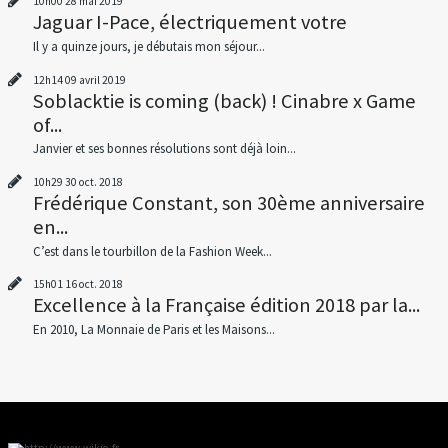
10h00
28
mai 2019
Jaguar I-Pace, électriquement votre
Il y a quinze jours, je débutais mon séjour...
12h14
09
avril 2019
Soblacktie is coming (back) ! Cinabre x Game
of...
Janvier et ses bonnes résolutions sont déjà loin...
10h29
30
oct. 2018
Frédérique Constant, son 30ème anniversaire
en...
C’est dans le tourbillon de la Fashion Week...
15h01
16
oct. 2018
Excellence à la Française édition 2018 par la...
En 2010, La Monnaie de Paris et les Maisons...