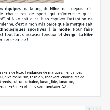
es équipes
marketing de
Nike
mais depuis très
de chaussures de sport qui m'intéresse quasi
, si Nike sait aussi bien captiver l'attention de
a mienne, c'est à mon avis parce que la marque sait
chnologiques sportives
à la
mode
. Pour faire
st tout l'art d'associer fonction et
design
. La
Nike
dernier exemple !
eakers de luxe
,
Tendances de marques
,
Tendances
90
,
nike roshe run
,
fashion
,
sneakers
,
chaussures de
trends
,
culture urbaine
,
lunarglide
,
lunarlon
,
er
,
nike+
,
nike id
0
commentaire
0