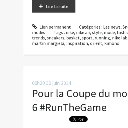
Lire la suite
Lien permanent
Catégories :
Les news
,
Sn
modes
Tags :
nike
,
nike air
,
style
,
mode
,
fashi
trends
,
sneakers
,
basket
,
sport
,
running
,
nike lab
martin margiela
,
inspiration
,
orient
,
kimono
00h20
30
juin 2014
Pour la Coupe du mo
6 #RunTheGame