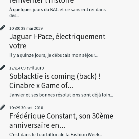
À quelques jours du BAC et ce sans entrer dans
des...
10h00
28
mai 2019
Jaguar I-Pace, électriquement
votre
Il y a quinze jours, je débutais mon séjour...
12h14
09
avril 2019
Soblacktie is coming (back) !
Cinabre x Game of...
Janvier et ses bonnes résolutions sont déjà loin...
10h29
30
oct. 2018
Frédérique Constant, son 30ème
anniversaire en...
C’est dans le tourbillon de la Fashion Week...