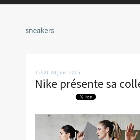
sneakers
12h21
20
janv. 2015
Nike présente sa coll