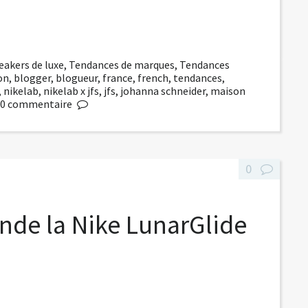
eakers de luxe
,
Tendances de marques
,
Tendances
on
,
blogger
,
blogueur
,
france
,
french
,
tendances
,
,
nikelab
,
nikelab x jfs
,
jfs
,
johanna schneider
,
maison
0
commentaire
0
nde la Nike LunarGlide