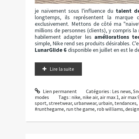
je naïvement sous l'influence du
talent d
longtemps, ils représentent la marque 
exclusivement. Mettons de côté ma "naïveté"
millions de personnes (clients), y compris l
habilement adapter les
améliorations te
simple, Nike rend ses produits désirables. C'e
LunarGlide 6
disponible en juillet en est le 
Lire la suite
Lien permanent
Catégories :
Les news
,
Sn
modes
Tags :
nike
,
nike air
,
air max 1
,
air max 
sport
,
streetwear
,
urbanwear
,
urbain
,
tendances
,
#runthegame
,
run the game
,
rob williams
,
design