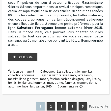
sous l'impulsion de son directeur artistique
Massimiliano
Giornetti
nous emporte dans un revival ethnique, romantique,
casual et sophistiqué de la fin des années 70 début des années
80. Tous les codes maisons sont présents, les belles matières,
des coupes graphiques, un certain dépouillement esthétique
et une silhouette fluide. J'avoue une petite préférence pour la
ligne
Salvatore Ferragamo femme automne hiver 2015
.
Dans un monde idéal, cela pourrait vous orienter pour les
soldes... En tout cas je suis ravi de vous retrouver cette
semaine, après mon absence pendant les fêtes. Bonne journée
à tous.
Lire la suite
Lien permanent
Catégories :
Les collections femme
,
Les
collections homme
Tags :
salvatore ferragamo
,
ferragamo
,
massimiliano giornetti
,
mode
,
fashion
,
fashion designer
,
luxe
,
luxury
,
trends
,
tendances
,
hommes
,
men
,
uomo
,
femmes
,
women
,
dona
,
automne
,
hiver
,
fall
,
winter
,
2015
0
commentaire
1
2
3
4
5
Page suivante