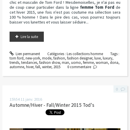
chic et masculin de Tom Ford ! Mesdemoiselles, je n'ai pas eu
de coup cœur particulier dans la ligne
femme Tom Ford
de
cet hiver 2015, une fois n'est pas coutume ma sélection sera
100 % homme ! Dans le pire des cas, vous pourrez toujours
baisser vos lunettes et vous laisser séduire...
Lire la suite
Lien permanent
Catégories :
Les collections homme
Tags :
tom ford
,
new-york
,
mode
,
fashion
,
fashion designer
,
luxe
,
luxury
,
trends
,
tendances
,
fashion show
,
man
,
uomo
,
femme
,
woman
,
dona
,
automne
,
hiver
,
fall
,
winter
,
2015
0
commentaire
0
15h54
11
janv. 2016
Automne/Hiver - Fall/Winter 2015 Tod's