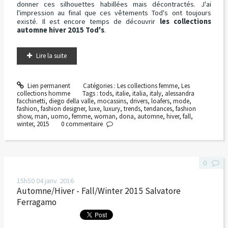
donner ces silhouettes habillées mais décontractés. J'ai
l'impression au final que ces vêtements Tod's ont toujours
existé. Il est encore temps de découvrir
les collections
automne hiver 2015 Tod's
.
Lire la suite
Lien permanent
Catégories :
Les collections femme
,
Les
collections homme
Tags :
tods
,
italie
,
italia
,
italy
,
alessandra
facchinetti
,
diego della valle
,
mocassins
,
drivers
,
loafers
,
mode
,
fashion
,
fashion designer
,
luxe
,
luxury
,
trends
,
tendances
,
fashion
show
,
man
,
uomo
,
femme
,
woman
,
dona
,
automne
,
hiver
,
fall
,
winter
,
2015
0
commentaire
0
15h50
04
janv. 2016
Automne/Hiver - Fall/Winter 2015 Salvatore
Ferragamo