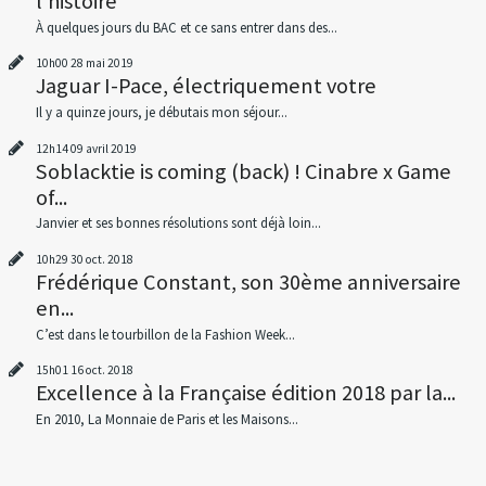
l'histoire
À quelques jours du BAC et ce sans entrer dans des...
10h00
28
mai 2019
Jaguar I-Pace, électriquement votre
Il y a quinze jours, je débutais mon séjour...
12h14
09
avril 2019
Soblacktie is coming (back) ! Cinabre x Game
of...
Janvier et ses bonnes résolutions sont déjà loin...
10h29
30
oct. 2018
Frédérique Constant, son 30ème anniversaire
en...
C’est dans le tourbillon de la Fashion Week...
15h01
16
oct. 2018
Excellence à la Française édition 2018 par la...
En 2010, La Monnaie de Paris et les Maisons...