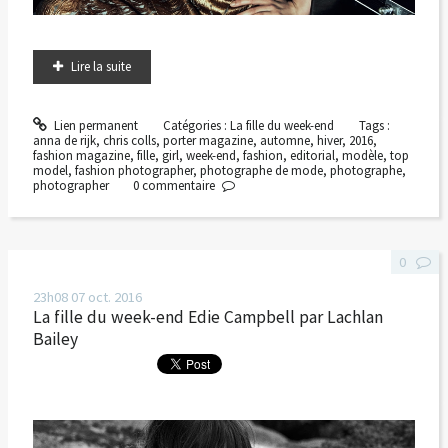
Lire la suite
Lien permanent
Catégories :
La fille du week-end
Tags :
anna de rijk
,
chris colls
,
porter magazine
,
automne
,
hiver
,
2016
,
fashion magazine
,
fille
,
girl
,
week-end
,
fashion
,
editorial
,
modèle
,
top
model
,
fashion photographer
,
photographe de mode
,
photographe
,
photographer
0
commentaire
0
23h08
07
oct. 2016
La fille du week-end Edie Campbell par Lachlan
Bailey