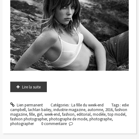
Lire la suite
Lien permanent
Catégories :
La fille du week-end
Tags :
edie
campbell
,
lachlan bailey
,
industrie magazine
,
automne
,
2016
,
fashion
magazine
,
fille
,
girl
,
week-end
,
fashion
,
editorial
,
modèle
,
top model
,
fashion photographer
,
photographe de mode
,
photographe
,
photographer
0
commentaire