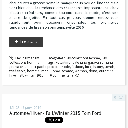
chaussures à grosse semelle manquent un peu de finesse mais
sont bien dans la tendance des chaussures imposantes vu chez
d'autres créateurs, comme toujours dans la mode, c'est une
affaire de goûts. En tout cas je vous donne rendez-vous
rapidement pour découvrir ensembles les premières
tendances de la saison printemps-été 2016.
Lire la suite
Lien permanent
Catégories :
Les collections femme
,
Les
collections homme
Tags :
valentino
,
valentino garavani
,
maria
grazia chiuri
,
pier paolo piccioli
,
mode
,
fashion
,
luxe
,
luxury
,
trends
,
tendances
,
homme
,
man
,
uomo
,
femme
,
woman
,
dona
,
automne
,
hiver
,
fall
,
winter
,
2015
0
commentaire
0
15h23
19
janv. 2016
Automne/Hiver - Fall/Winter 2015 Tom Ford