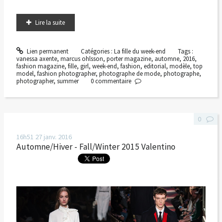
Lire la suite
Lien permanent
Catégories :
La fille du week-end
Tags :
vanessa axente
,
marcus ohlsson
,
porter magazine
,
automne
,
2016
,
fashion magazine
,
fille
,
girl
,
week-end
,
fashion
,
editorial
,
modèle
,
top
model
,
fashion photographer
,
photographe de mode
,
photographe
,
photographer
,
summer
0
commentaire
0
16h51
27
janv. 2016
Automne/Hiver - Fall/Winter 2015 Valentino