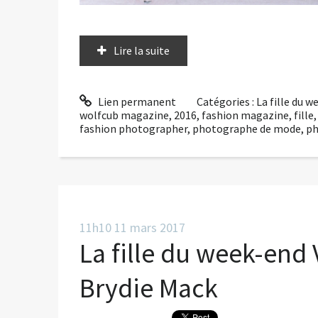
Lire la suite
Lien permanent
Catégories :
La fille du 
wolfcub magazine
,
2016
,
fashion magazine
,
fille
fashion photographer
,
photographe de mode
,
ph
11h10
11
mars 2017
La fille du week-end
Brydie Mack