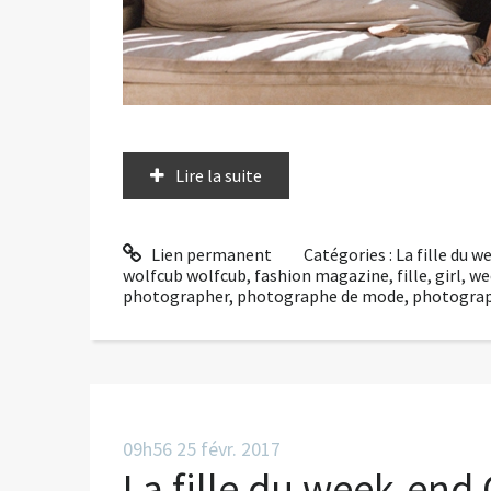
Lire la suite
Lien permanent
Catégories :
La fille du 
wolfcub wolfcub
,
fashion magazine
,
fille
,
girl
,
we
photographer
,
photographe de mode
,
photogra
09h56
25
févr. 2017
La fille du week-end