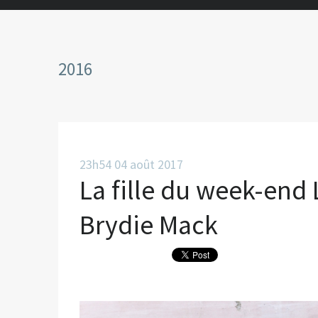
2016
23h54
04
août 2017
La fille du week-end
Brydie Mack