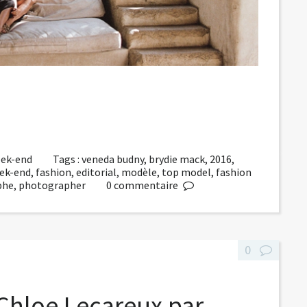
week-end
Tags :
veneda budny
,
brydie mack
,
2016
,
ek-end
,
fashion
,
editorial
,
modèle
,
top model
,
fashion
phe
,
photographer
0
commentaire
0
 Chloe Lecareux par