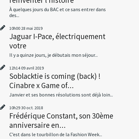
À quelques jours du BAC et ce sans entrer dans
des...
10h00
28
mai 2019
Jaguar I-Pace, électriquement
votre
Il y a quinze jours, je débutais mon séjour...
12h14
09
avril 2019
Soblacktie is coming (back) !
Cinabre x Game of...
Janvier et ses bonnes résolutions sont déjà loin...
10h29
30
oct. 2018
Frédérique Constant, son 30ème
anniversaire en...
C’est dans le tourbillon de la Fashion Week...