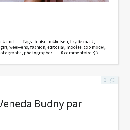
week-end
Tags :
louise mikkelsen
,
brydie mack
,
,
girl
,
week-end
,
fashion
,
editorial
,
modèle
,
top model
,
otographe
,
photographer
0
commentaire
0
 Veneda Budny par