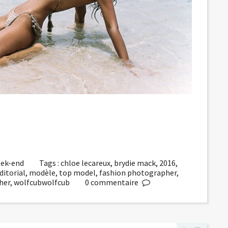
week-end
Tags :
chloe lecareux
,
brydie mack
,
2016
,
ditorial
,
modèle
,
top model
,
fashion photographer
,
her
,
wolfcubwolfcub
0
commentaire