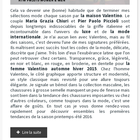
Cela va devenir une (bonne) habitude que de terminer mes
sélections mode chaque saison par
la maison Valentino
. Le
couple
Maria Grazia Chiuri
et
Pier Paolo Piccioli
sont
depuis longtemps indissociables de la griffe italienne et
incontournable dans l'univers du
luxe
et de
la mode
internationale
. Je n'ai aucun lien avec Valentino, mais au fil
des saisons, c'est devenu l'une de mes signatures préférées.
Ils maîtrisent avec succès tout les codes de la mode, délicate,
discrète que j'aime. Très loin d'eux l'exubérance latine que l'on
peut retrouver chez certains. Transparence, grâce, légèreté,
en noir et blanc, en rouge, en broderie, en dentelle pour
la
femme Valentino automne hiver 2015
. Chez l'homme
Valentino, le côté graphique apporte structure et modernité,
un style classique mais revisité pour une allure toujours
élégante. Je signale un bémol dans la collection masculine, les
chaussures à grosse semelle manquent un peu de finesse mais
sont bien dans la tendance des chaussures imposantes vu chez
d'autres créateurs, comme toujours dans la mode, c'est une
affaire de goûts. En tout cas je vous donne rendez-vous
rapidement pour découvrir ensembles les premières
tendances de la saison printemps-été 2016.
Lire la suite