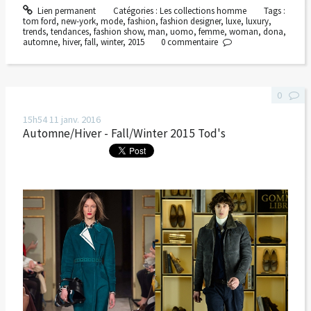
Lien permanent
Catégories :
Les collections homme
Tags :
tom ford
,
new-york
,
mode
,
fashion
,
fashion designer
,
luxe
,
luxury
,
trends
,
tendances
,
fashion show
,
man
,
uomo
,
femme
,
woman
,
dona
,
automne
,
hiver
,
fall
,
winter
,
2015
0
commentaire
0
15h54
11
janv. 2016
Automne/Hiver - Fall/Winter 2015 Tod's