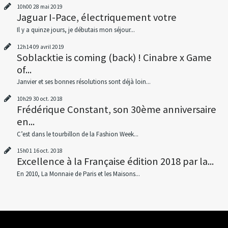
10h00
28
mai 2019
Jaguar I-Pace, électriquement votre
Il y a quinze jours, je débutais mon séjour...
12h14
09
avril 2019
Soblacktie is coming (back) ! Cinabre x Game
of...
Janvier et ses bonnes résolutions sont déjà loin...
10h29
30
oct. 2018
Frédérique Constant, son 30ème anniversaire
en...
C’est dans le tourbillon de la Fashion Week...
15h01
16
oct. 2018
Excellence à la Française édition 2018 par la...
En 2010, La Monnaie de Paris et les Maisons...