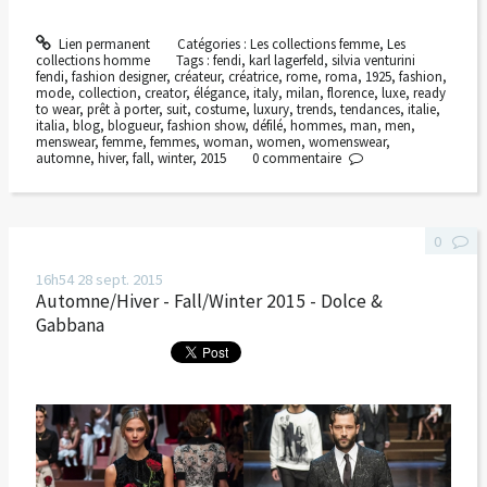
Lien permanent
Catégories :
Les collections femme
,
Les
collections homme
Tags :
fendi
,
karl lagerfeld
,
silvia venturini
fendi
,
fashion designer
,
créateur
,
créatrice
,
rome
,
roma
,
1925
,
fashion
,
mode
,
collection
,
creator
,
élégance
,
italy
,
milan
,
florence
,
luxe
,
ready
to wear
,
prêt à porter
,
suit
,
costume
,
luxury
,
trends
,
tendances
,
italie
,
italia
,
blog
,
blogueur
,
fashion show
,
défilé
,
hommes
,
man
,
men
,
menswear
,
femme
,
femmes
,
woman
,
women
,
womenswear
,
automne
,
hiver
,
fall
,
winter
,
2015
0
commentaire
0
16h54
28
sept. 2015
Automne/Hiver - Fall/Winter 2015 - Dolce &
Gabbana