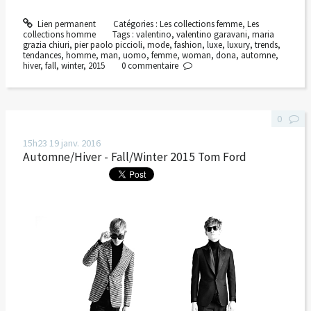
Lien permanent
Catégories :
Les collections femme
,
Les
collections homme
Tags :
valentino
,
valentino garavani
,
maria
grazia chiuri
,
pier paolo piccioli
,
mode
,
fashion
,
luxe
,
luxury
,
trends
,
tendances
,
homme
,
man
,
uomo
,
femme
,
woman
,
dona
,
automne
,
hiver
,
fall
,
winter
,
2015
0
commentaire
0
15h23
19
janv. 2016
Automne/Hiver - Fall/Winter 2015 Tom Ford