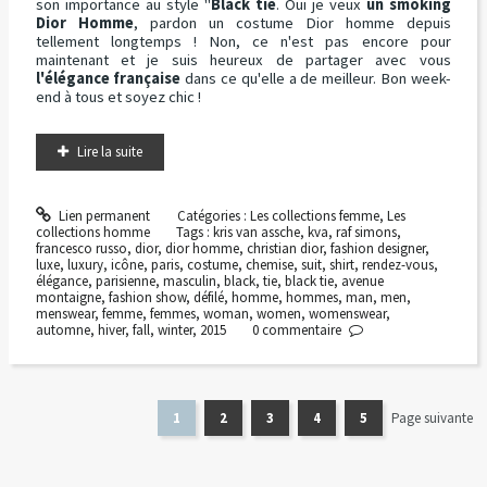
son importance au style "
Black tie
. Oui je veux
un smoking
Dior Homme
, pardon un costume Dior homme depuis
tellement longtemps ! Non, ce n'est pas encore pour
maintenant et je suis heureux de partager avec vous
l'élégance française
dans ce qu'elle a de meilleur. Bon week-
end à tous et soyez chic !
Lire la suite
Lien permanent
Catégories :
Les collections femme
,
Les
collections homme
Tags :
kris van assche
,
kva
,
raf simons
,
francesco russo
,
dior
,
dior homme
,
christian dior
,
fashion designer
,
luxe
,
luxury
,
icône
,
paris
,
costume
,
chemise
,
suit
,
shirt
,
rendez-vous
,
élégance
,
parisienne
,
masculin
,
black
,
tie
,
black tie
,
avenue
montaigne
,
fashion show
,
défilé
,
homme
,
hommes
,
man
,
men
,
menswear
,
femme
,
femmes
,
woman
,
women
,
womenswear
,
automne
,
hiver
,
fall
,
winter
,
2015
0
commentaire
1
2
3
4
5
Page suivante