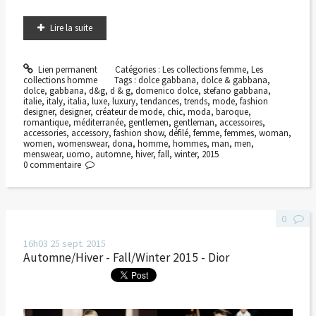
Lire la suite
Lien permanent
Catégories :
Les collections femme
,
Les
collections homme
Tags :
dolce gabbana
,
dolce & gabbana
,
dolce
,
gabbana
,
d&g
,
d & g
,
domenico dolce
,
stefano gabbana
,
italie
,
italy
,
italia
,
luxe
,
luxury
,
tendances
,
trends
,
mode
,
fashion
designer
,
designer
,
créateur de mode
,
chic
,
moda
,
baroque
,
romantique
,
méditerranée
,
gentlemen
,
gentleman
,
accessoires
,
accessories
,
accessory
,
fashion show
,
défilé
,
femme
,
femmes
,
woman
,
women
,
womenswear
,
dona
,
homme
,
hommes
,
man
,
men
,
menswear
,
uomo
,
automne
,
hiver
,
fall
,
winter
,
2015
0
commentaire
0
16h03
25
sept. 2015
Automne/Hiver - Fall/Winter 2015 - Dior