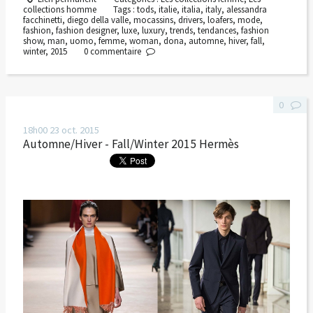
collections homme
Tags :
tods
,
italie
,
italia
,
italy
,
alessandra
facchinetti
,
diego della valle
,
mocassins
,
drivers
,
loafers
,
mode
,
fashion
,
fashion designer
,
luxe
,
luxury
,
trends
,
tendances
,
fashion
show
,
man
,
uomo
,
femme
,
woman
,
dona
,
automne
,
hiver
,
fall
,
winter
,
2015
0
commentaire
0
18h00
23
oct. 2015
Automne/Hiver - Fall/Winter 2015 Hermès