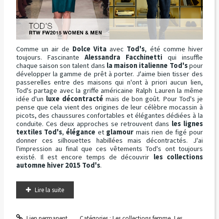
Comme un air de
Dolce Vita
avec
Tod's
, été comme hiver
toujours. Fascinante
Alessandra Facchinetti
qui insuffle
chaque saison son talent dans
la maison italienne Tod's
pour
développer la gamme de prêt à porter. J'aime bien tisser des
passerelles entre des maisons qui n'ont à priori aucun lien,
Tod's partage avec la griffe américaine Ralph Lauren la même
idée d'un
luxe décontracté
mais de bon goût. Pour Tod's je
pense que cela vient des origines de leur célèbre mocassin à
picots, des chaussures confortables et élégantes dédiées à la
conduite. Ces deux approches se retrouvent dans
les lignes
textiles Tod's
,
élégance
et
glamour
mais rien de figé pour
donner ces silhouettes habillées mais décontractés. J'ai
l'impression au final que ces vêtements Tod's ont toujours
existé. Il est encore temps de découvrir
les collections
automne hiver 2015 Tod's
.
Lire la suite
Lien permanent
Catégories :
Les collections femme
,
Les