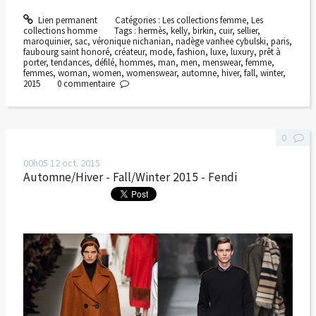
Lien permanent
Catégories :
Les collections femme
,
Les
collections homme
Tags :
hermès
,
kelly
,
birkin
,
cuir
,
sellier
,
maroquinier
,
sac
,
véronique nichanian
,
nadège vanhee cybulski
,
paris
,
faubourg saint honoré
,
créateur
,
mode
,
fashion
,
luxe
,
luxury
,
prêt à
porter
,
tendances
,
défilé
,
hommes
,
man
,
men
,
menswear
,
femme
,
femmes
,
woman
,
women
,
womenswear
,
automne
,
hiver
,
fall
,
winter
,
2015
0
commentaire
0
00h05
12
oct. 2015
Automne/Hiver - Fall/Winter 2015 - Fendi