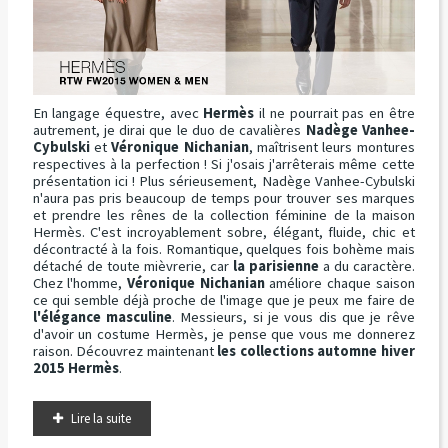
En langage équestre, avec
Hermès
il ne pourrait pas en être
autrement, je dirai que le duo de cavalières
Nadège Vanhee-
Cybulski
et
Véronique Nichanian
, maîtrisent leurs montures
respectives à la perfection ! Si j'osais j'arrêterais même cette
présentation ici ! Plus sérieusement, Nadège Vanhee-Cybulski
n'aura pas pris beaucoup de temps pour trouver ses marques
et prendre les rênes de la collection féminine de la maison
Hermès. C'est incroyablement sobre, élégant, fluide, chic et
décontracté à la fois. Romantique, quelques fois bohème mais
détaché de toute mièvrerie, car
la parisienne
a du caractère.
Chez l'homme,
Véronique Nichanian
améliore chaque saison
ce qui semble déjà proche de l'image que je peux me faire de
l'élégance masculine
. Messieurs, si je vous dis que je rêve
d'avoir un costume Hermès, je pense que vous me donnerez
raison. Découvrez maintenant
les collections automne hiver
2015 Hermès
.
Lire la suite