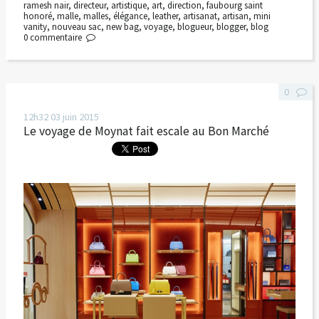
ramesh nair
,
directeur
,
artistique
,
art
,
direction
,
faubourg saint
honoré
,
malle
,
malles
,
élégance
,
leather
,
artisanat
,
artisan
,
mini
vanity
,
nouveau sac
,
new bag
,
voyage
,
blogueur
,
blogger
,
blog
0
commentaire
0
12h32
03
juin 2015
Le voyage de Moynat fait escale au Bon Marché