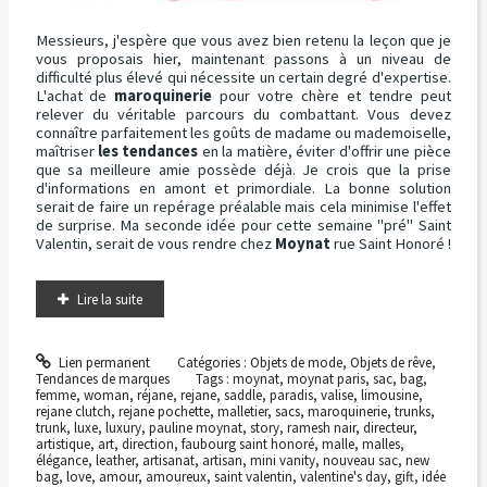
Messieurs, j'espère que vous avez bien retenu la leçon que je
vous proposais hier, maintenant passons à un niveau de
difficulté plus élevé qui nécessite un certain degré d'expertise.
L'achat de
maroquinerie
pour votre chère et tendre peut
relever du véritable parcours du combattant. Vous devez
connaître parfaitement les goûts de madame ou mademoiselle,
maîtriser
les tendances
en la matière, éviter d'offrir une pièce
que sa meilleure amie possède déjà. Je crois que la prise
d'informations en amont et primordiale. La bonne solution
serait de faire un repérage préalable mais cela minimise l'effet
de surprise. Ma seconde idée pour cette semaine "pré" Saint
Valentin, serait de vous rendre chez
Moynat
rue Saint Honoré !
Lire la suite
Lien permanent
Catégories :
Objets de mode
,
Objets de rêve
,
Tendances de marques
Tags :
moynat
,
moynat paris
,
sac
,
bag
,
femme
,
woman
,
réjane
,
rejane
,
saddle
,
paradis
,
valise
,
limousine
,
rejane clutch
,
rejane pochette
,
malletier
,
sacs
,
maroquinerie
,
trunks
,
trunk
,
luxe
,
luxury
,
pauline moynat
,
story
,
ramesh nair
,
directeur
,
artistique
,
art
,
direction
,
faubourg saint honoré
,
malle
,
malles
,
élégance
,
leather
,
artisanat
,
artisan
,
mini vanity
,
nouveau sac
,
new
bag
,
love
,
amour
,
amoureux
,
saint valentin
,
valentine's day
,
gift
,
idée