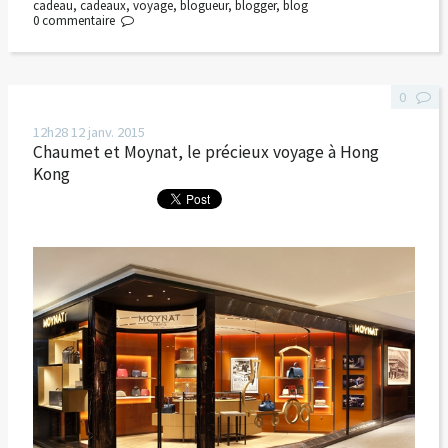
cadeau
,
cadeaux
,
voyage
,
blogueur
,
blogger
,
blog
0
commentaire
0
12h28
12
janv. 2015
Chaumet et Moynat, le précieux voyage à Hong
Kong