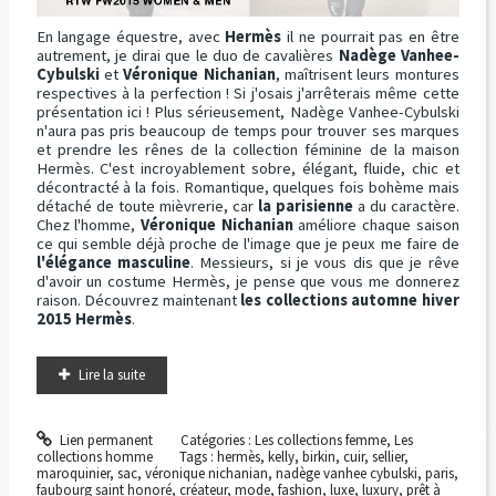
En langage équestre, avec
Hermès
il ne pourrait pas en être
autrement, je dirai que le duo de cavalières
Nadège Vanhee-
Cybulski
et
Véronique Nichanian
, maîtrisent leurs montures
respectives à la perfection ! Si j'osais j'arrêterais même cette
présentation ici ! Plus sérieusement, Nadège Vanhee-Cybulski
n'aura pas pris beaucoup de temps pour trouver ses marques
et prendre les rênes de la collection féminine de la maison
Hermès. C'est incroyablement sobre, élégant, fluide, chic et
décontracté à la fois. Romantique, quelques fois bohème mais
détaché de toute mièvrerie, car
la parisienne
a du caractère.
Chez l'homme,
Véronique Nichanian
améliore chaque saison
ce qui semble déjà proche de l'image que je peux me faire de
l'élégance masculine
. Messieurs, si je vous dis que je rêve
d'avoir un costume Hermès, je pense que vous me donnerez
raison. Découvrez maintenant
les collections automne hiver
2015 Hermès
.
Lire la suite
Lien permanent
Catégories :
Les collections femme
,
Les
collections homme
Tags :
hermès
,
kelly
,
birkin
,
cuir
,
sellier
,
maroquinier
,
sac
,
véronique nichanian
,
nadège vanhee cybulski
,
paris
,
faubourg saint honoré
,
créateur
,
mode
,
fashion
,
luxe
,
luxury
,
prêt à