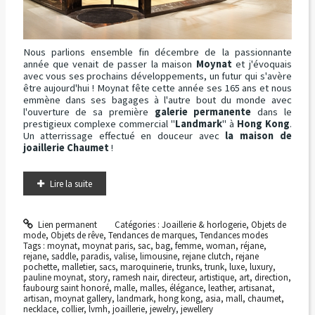
Nous parlions ensemble fin décembre de la passionnante
année que venait de passer la maison
Moynat
et j'évoquais
avec vous ses prochains développements, un futur qui s'avère
être aujourd'hui ! Moynat fête cette année ses 165 ans et nous
emmène dans ses bagages à l'autre bout du monde avec
l'ouverture de sa première
galerie permanente
dans le
prestigieux complexe commercial "
Landmark
" à
Hong Kong
.
Un atterrissage effectué en douceur avec
la maison de
joaillerie Chaumet
!
Lire la suite
Lien permanent
Catégories :
Joaillerie & horlogerie
,
Objets de
mode
,
Objets de rêve
,
Tendances de marques
,
Tendances modes
Tags :
moynat
,
moynat paris
,
sac
,
bag
,
femme
,
woman
,
réjane
,
rejane
,
saddle
,
paradis
,
valise
,
limousine
,
rejane clutch
,
rejane
pochette
,
malletier
,
sacs
,
maroquinerie
,
trunks
,
trunk
,
luxe
,
luxury
,
pauline moynat
,
story
,
ramesh nair
,
directeur
,
artistique
,
art
,
direction
,
faubourg saint honoré
,
malle
,
malles
,
élégance
,
leather
,
artisanat
,
artisan
,
moynat gallery
,
landmark
,
hong kong
,
asia
,
mall
,
chaumet
,
necklace
,
collier
,
lvmh
,
joaillerie
,
jewelry
,
jewellery