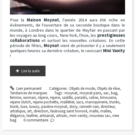
Pour la
Maison Moynat
, l'année 2014 aura été riche en
évènements, de l'ouverture de sa seconde boutique dans le
monde, à Londres dans le quartier de Mayfair en passant par
les voyages au long cours, New-York, l'Asie, les
prestigieuses
collaborations
et surtout les nouvelles créations. En cette
période de fêtes,
Moynat
vient de présenter il y a seulement
quelques heures sa dernière création, le ravissant
Mini Vanity
!
Lire la suite
Lien permanent
Catégories :
Objets de mode
,
Objets de rêve
,
Tendances de marques
Tags :
moynat
,
moynat paris
,
sac
,
bag
,
femme
,
woman
,
réjane
,
rejane
,
saddle
,
paradis
,
valise
,
limousine
,
rejane clutch
,
rejane pochette
,
malletier
,
sacs
,
maroquinerie
,
trunks
,
trunk
,
luxe
,
luxury
,
pauline moynat
,
story
,
ramesh nair
,
directeur
,
artistique
,
art
,
direction
,
faubourg saint honoré
,
malle
,
malles
,
élégance
,
leather
,
artisanat
,
artisan
,
mini vanity
,
nouveau sac
,
new
bag
0
commentaire