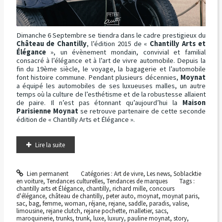
Dimanche 6 Septembre se tiendra dans le cadre prestigieux du
Château de Chantilly
, l’édition 2015 de «
Chantilly Arts et
Élégance
», un évènement mondain, convivial et familial
consacré à l’élégance et à l’art de vivre automobile. Depuis la
fin du 19ème siècle, le voyage, la bagagerie et l’automobile
font histoire commune. Pendant plusieurs décennies,
Moynat
a équipé les automobiles de ses luxueuses malles, un autre
temps où la culture de l’esthétisme et de la robustesse allaient
de paire. Il n’est pas étonnant qu’aujourd’hui la
Maison
Parisienne Moynat
se retrouve partenaire de cette seconde
édition de « Chantilly Arts et Élégance ».
Lire la suite
Lien permanent
Catégories :
Art de vivre
,
Les news
,
Soblacktie
en voiture
,
Tendances culturelles
,
Tendances de marques
Tags :
chantilly arts et Élégance
,
chantilly
,
richard mille
,
concours
d'élégance
,
château de chantilly
,
peter auto
,
moynat
,
moynat paris
,
sac
,
bag
,
femme
,
woman
,
réjane
,
rejane
,
saddle
,
paradis
,
valise
,
limousine
,
rejane clutch
,
rejane pochette
,
malletier
,
sacs
,
maroquinerie
,
trunks
,
trunk
,
luxe
,
luxury
,
pauline moynat
,
story
,