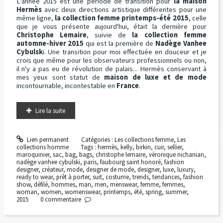
L'année 2015 est une période de transition pour
la maison
Hermès
avec deux directions artistique différentes pour une
même ligne,
la collection femme printemps-été 2015
, celle
que je vous présente aujourd'hui, était la dernière pour
Christophe Lemaire
, suivie de
la collection femme
automne-hiver 2015
qui est la première de
Nadège Vanhee
Cybulsk
i. Une transition pour moi effectuée en douceur et je
crois que même pour les observateurs professionnels ou non,
il n'y a pas eu de révolution de palais... Hermès conservant à
mes yeux sont statut de
maison de luxe et de mode
incontournable, incontestable en
France
.
Lire la suite
Lien permanent
Catégories :
Les collections femme
,
Les
collections homme
Tags :
hermès
,
kelly
,
birkin
,
cuir
,
sellier
,
maroquinier
,
sac
,
bag
,
bags
,
christophe lemaire
,
véronique nichanian
,
nadège vanhee cybulski
,
paris
,
faubourg saint honoré
,
fashion
designer
,
créateur
,
mode
,
designer de mode
,
designer
,
luxe
,
luxury
,
ready to wear
,
prêt à porter
,
suit
,
costume
,
trends
,
tendances
,
fashion
show
,
défilé
,
hommes
,
man
,
men
,
menswear
,
femme
,
femmes
,
woman
,
women
,
womenswear
,
printemps
,
été
,
spring
,
summer
,
2015
0
commentaire