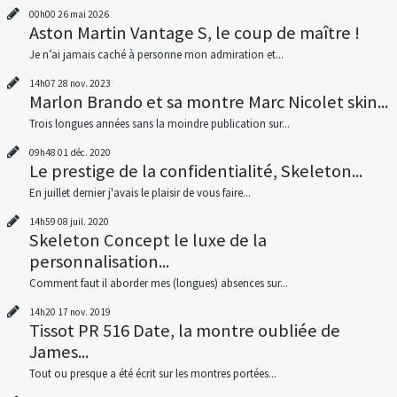
00h00
26
mai 2026
Aston Martin Vantage S, le coup de maître !
Je n’ai jamais caché à personne mon admiration et...
14h07
28
nov. 2023
Marlon Brando et sa montre Marc Nicolet skin...
Trois longues années sans la moindre publication sur...
09h48
01
déc. 2020
Le prestige de la confidentialité, Skeleton...
En juillet dernier j'avais le plaisir de vous faire...
14h59
08
juil. 2020
Skeleton Concept le luxe de la
personnalisation...
Comment faut il aborder mes (longues) absences sur...
14h20
17
nov. 2019
Tissot PR 516 Date, la montre oubliée de
James...
Tout ou presque a été écrit sur les montres portées...