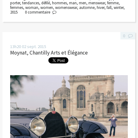
porter
,
tendances
,
défilé
,
hommes
,
man
,
men
,
menswear
,
femme
,
femmes
,
woman
,
women
,
womenswear
,
automne
,
hiver
,
fall
,
winter
,
2015
0
commentaire
0
13h20
02
sept. 2015
Moynat, Chantilly Arts et Élégance