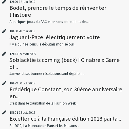
12h29
12
juin 2019
Bodet, prendre le temps de réinventer
l'histoire
À quelques jours du BAC et ce sans entrer dans des...
10h00
28
mai 2019
Jaguar I-Pace, électriquement votre
Il y a quinze jours, je débutais mon séjour...
12h14
09
avril 2019
Soblacktie is coming (back) ! Cinabre x Game
of...
Janvier et ses bonnes résolutions sont déjà loin...
10h29
30
oct. 2018
Frédérique Constant, son 30ème anniversaire
en...
C’est dans le tourbillon de la Fashion Week...
15h01
16
oct. 2018
Excellence à la Française édition 2018 par la...
En 2010, La Monnaie de Paris et les Maisons...