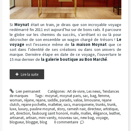
Si
Moynat
était un train, je dirais que son incroyable voyage
redémarré fin 2011 est aujourd’hui sur de bons rails. Il parcoure
le globe sur les chemins du succès, s’arrêtant ici ou là pour
décrocher de son ensemble un wagon chargé de trésors !
Le
voyage
est l’essence même de
la maison Moynat
que ce
soit dans l’identité de ses créations ou dans son univers de
marque. Dernière étape en date de ce voyage, l’ouverture le
15 mai dernier de
la galerie boutique au Bon Marché
.
Lire la suite
Lien permanent
Catégories :
Art de vivre
,
Les news
,
Tendances
de marques
Tags :
moynat
,
moynat paris
,
sac
,
bag
,
femme
,
woman
,
réjane
,
rejane
,
saddle
,
paradis
,
valise
,
limousine
,
rejane
clutch
,
rejane pochette
,
malletier
,
sacs
,
maroquinerie
,
trunks
,
trunk
,
luxe
,
luxury
,
pauline moynat
,
story
,
ramesh nair
,
directeur
,
artistique
,
art
,
direction
,
faubourg saint honoré
,
malle
,
malles
,
élégance
,
leather
,
artisanat
,
artisan
,
mini vanity
,
nouveau sac
,
new bag
,
voyage
,
blogueur
,
blogger
,
blog
0
commentaire