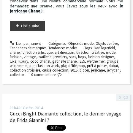
concevoir dans une réalité commerciale normale. Vous me
demandez une preuve, vous l'avez sous les yeux avec
le
jerricane
Chanel
!
Lire la suite
Lien permanent
Catégories :
Objets de mode
,
Objets de rêve
,
Tendances de marques
,
Tendances modes
Tags :
karl lagerfeld
,
chanel
,
direction artistique
,
art direction
,
direction créative
,
mode
,
fashion
,
vintage
,
joaillerie
,
jewellery
,
sacs
,
bags
,
fashion designer
,
luxe
,
luxury
,
coco chanel
,
gabrielle chanel
,
255
,
wertheimer
,
groupe
wertheimer
,
paris fashion week
,
pfw
,
défilé
,
pap
,
prêt à porter
,
dubai
,
collection croisière
,
cruise collection
,
2015
,
bidon
,
jerricane
,
jerrycan
,
collector
0
commentaire
0
11h42
18
déc. 2014
Gucci Bright Diamante collection, le dernier voyage
de Frida Giannini ?