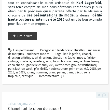
tout en connaissant le talent artistique de
Karl Lagerfeld
,
sans tenir compte de mes considérations esthétiques je suis
ébahi par la précision quasi parfaite offerte par la Maison à
chacune de
ses présentations de mode
, le dernier
défilé
haute couture printemps été 2015
est un très bon exemple
pour illustrer mon propos...
Lire la suite
Lien permanent
Catégories :
Tendances culturelles
,
Tendances
de marques
,
Tendances modes
Tags :
karl lagerfeld
,
chanel
,
direction artistique
,
art direction
,
direction créative
,
mode
,
fashion
,
vintage
,
joaillerie
,
jewellery
,
sacs
,
bags
,
fashion designer
,
luxe
,
luxury
,
coco chanel
,
gabrielle chanel
,
255
,
wertheimer
,
groupe wertheimer
,
paris fashion week
,
pfw
,
défilé
,
haute couture
,
printemps
,
été
,
2015
,
pe
2015
,
ss 2015
,
spring
,
summer
,
grand palais
,
paris
,
décor
,
serre
tropicale
,
exotique
0
commentaire
0
11h31
09
janv. 2015
Chanel fait le plein de super !