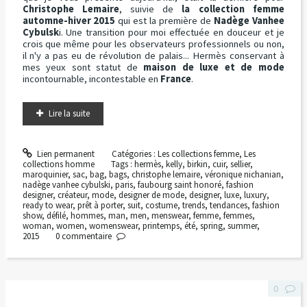
Christophe Lemaire
, suivie de
la collection femme
automne-hiver 2015
qui est la première de
Nadège Vanhee
Cybulsk
i. Une transition pour moi effectuée en douceur et je
crois que même pour les observateurs professionnels ou non,
il n'y a pas eu de révolution de palais... Hermès conservant à
mes yeux sont statut de
maison de luxe et de mode
incontournable, incontestable en
France
.
Lire la suite
Lien permanent
Catégories :
Les collections femme
,
Les
collections homme
Tags :
hermès
,
kelly
,
birkin
,
cuir
,
sellier
,
maroquinier
,
sac
,
bag
,
bags
,
christophe lemaire
,
véronique nichanian
,
nadège vanhee cybulski
,
paris
,
faubourg saint honoré
,
fashion
designer
,
créateur
,
mode
,
designer de mode
,
designer
,
luxe
,
luxury
,
ready to wear
,
prêt à porter
,
suit
,
costume
,
trends
,
tendances
,
fashion
show
,
défilé
,
hommes
,
man
,
men
,
menswear
,
femme
,
femmes
,
woman
,
women
,
womenswear
,
printemps
,
été
,
spring
,
summer
,
2015
0
commentaire
0