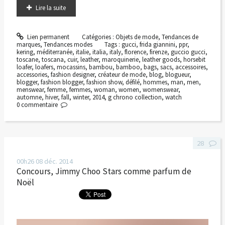
Lire la suite
Lien permanent
Catégories :
Objets de mode
,
Tendances de
marques
,
Tendances modes
Tags :
gucci
,
frida giannini
,
ppr
,
kering
,
méditerranée
,
italie
,
italia
,
italy
,
florence
,
firenze
,
guccio gucci
,
toscane
,
toscana
,
cuir
,
leather
,
maroquinerie
,
leather goods
,
horsebit
loafer
,
loafers
,
mocassins
,
bambou
,
bamboo
,
bags
,
sacs
,
accessoires
,
accessories
,
fashion designer
,
créateur de mode
,
blog
,
blogueur
,
blogger
,
fashion blogger
,
fashion show
,
défilé
,
hommes
,
man
,
men
,
menswear
,
femme
,
femmes
,
woman
,
women
,
womenswear
,
automne
,
hiver
,
fall
,
winter
,
2014
,
g chrono collection
,
watch
0
commentaire
28
00h26
08
déc. 2014
Concours, Jimmy Choo Stars comme parfum de
Noël