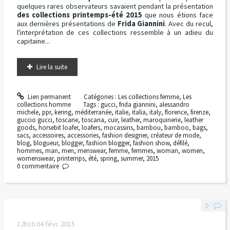
quelques rares observateurs savaient pendant la présentation
des collections printemps-été 2015
que nous étions face
aux dernières présentations de
Frida Giannini
. Avec du recul,
l'interprétation de ces collections ressemble à un adieu du
capitaine...
Lire la suite
Lien permanent
Catégories :
Les collections femme
,
Les
collections homme
Tags :
gucci
,
frida giannini
,
alessandro
michele
,
ppr
,
kering
,
méditerranée
,
italie
,
italia
,
italy
,
florence
,
firenze
,
guccio gucci
,
toscane
,
toscana
,
cuir
,
leather
,
maroquinerie
,
leather
goods
,
horsebit loafer
,
loafers
,
mocassins
,
bambou
,
bamboo
,
bags
,
sacs
,
accessoires
,
accessories
,
fashion designer
,
créateur de mode
,
blog
,
blogueur
,
blogger
,
fashion blogger
,
fashion show
,
défilé
,
hommes
,
man
,
men
,
menswear
,
femme
,
femmes
,
woman
,
women
,
womenswear
,
printemps
,
été
,
spring
,
summer
,
2015
0
commentaire
0
12h16
04
févr. 2015