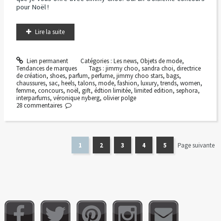
pour Noël !
Lire la suite
Lien permanent
Catégories :
Les news
,
Objets de mode
,
Tendances de marques
Tags :
jimmy choo
,
sandra choi
,
directrice
de création
,
shoes
,
parfum
,
perfume
,
jimmy choo stars
,
bags
,
chaussures
,
sac
,
heels
,
talons
,
mode
,
fashion
,
luxury
,
trends
,
women
,
femme
,
concours
,
noël
,
gift
,
édtion limitée
,
limited edition
,
sephora
,
interparfums
,
véronique nyberg
,
olivier polge
28
commentaires
1
2
3
4
5
Page suivante