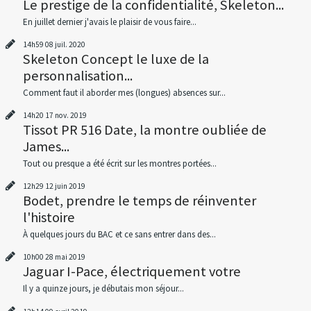
Le prestige de la confidentialité, Skeleton...
En juillet dernier j'avais le plaisir de vous faire...
14h59
08
juil. 2020
Skeleton Concept le luxe de la
personnalisation...
Comment faut il aborder mes (longues) absences sur...
14h20
17
nov. 2019
Tissot PR 516 Date, la montre oubliée de
James...
Tout ou presque a été écrit sur les montres portées...
12h29
12
juin 2019
Bodet, prendre le temps de réinventer
l'histoire
À quelques jours du BAC et ce sans entrer dans des...
10h00
28
mai 2019
Jaguar I-Pace, électriquement votre
Il y a quinze jours, je débutais mon séjour...