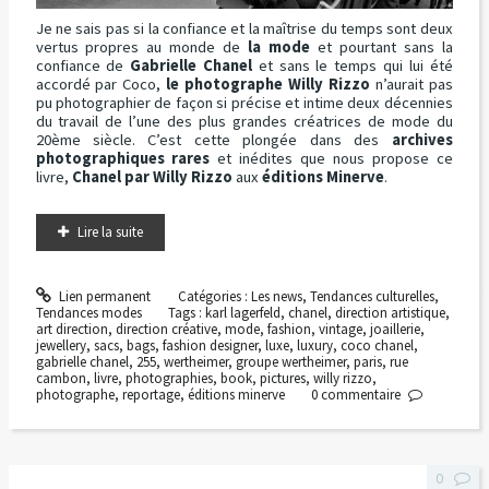
Je ne sais pas si la confiance et la maîtrise du temps sont deux
vertus propres au monde de
la mode
et pourtant sans la
confiance de
Gabrielle Chanel
et sans le temps qui lui été
accordé par Coco,
le photographe Willy Rizzo
n’aurait pas
pu photographier de façon si précise et intime deux décennies
du travail de l’une des plus grandes créatrices de mode du
20ème siècle. C’est cette plongée dans des
archives
photographiques rares
et inédites que nous propose ce
livre,
Chanel par Willy Rizzo
aux
éditions Minerve
.
Lire la suite
Lien permanent
Catégories :
Les news
,
Tendances culturelles
,
Tendances modes
Tags :
karl lagerfeld
,
chanel
,
direction artistique
,
art direction
,
direction créative
,
mode
,
fashion
,
vintage
,
joaillerie
,
jewellery
,
sacs
,
bags
,
fashion designer
,
luxe
,
luxury
,
coco chanel
,
gabrielle chanel
,
255
,
wertheimer
,
groupe wertheimer
,
paris
,
rue
cambon
,
livre
,
photographies
,
book
,
pictures
,
willy rizzo
,
photographe
,
reportage
,
éditions minerve
0
commentaire
0