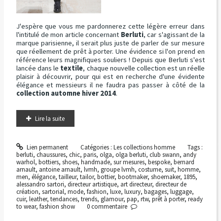
J'espère que vous me pardonnerez cette légère erreur dans
l'intitulé de mon article concernant
Berluti
, car s'agissant de la
marque parisienne, il serait plus juste de parler de sur mesure
que réellement de prêt à porter. Une évidence si l'on prend en
référence leurs magnifiques souliers ! Depuis que Berluti s'est
lancée dans le
textile
, chaque nouvelle collection est un réelle
plaisir à découvrir, pour qui est en recherche d'une évidente
élégance et messieurs il ne faudra pas passer à côté de la
collection automne hiver 2014
.
Lire la suite
Lien permanent
Catégories :
Les collections homme
Tags :
berluti
,
chaussures
,
chic
,
paris
,
olga
,
olga berluti
,
club swann
,
andy
warhol
,
bottiers
,
shoes
,
handmade
,
sur mesures
,
bespoke
,
bernard
arnault
,
antoine arnault
,
lvmh
,
groupe lvmh
,
costume
,
suit
,
homme
,
men
,
élégance
,
tailleur
,
tailor
,
bottier
,
bootmaker
,
shoemaker
,
1895
,
alessandro sartori
,
directeur artistique
,
art directeur
,
directeur de
création
,
sartorial
,
mode
,
fashion
,
luxe
,
luxury
,
bagages
,
luggage
,
cuir
,
leather
,
tendances
,
trends
,
glamour
,
pap
,
rtw
,
prêt à porter
,
ready
to wear
,
fashion show
0
commentaire