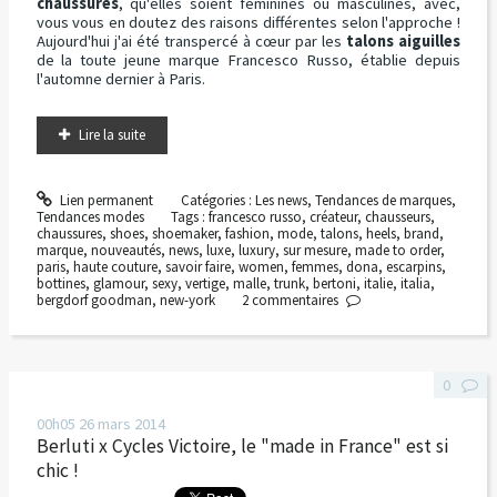
chaussures
, qu'elles soient féminines ou masculines, avec,
vous vous en doutez des raisons différentes selon l'approche !
Aujourd'hui j'ai été transpercé à cœur par les
talons aiguilles
de la toute jeune marque Francesco Russo, établie depuis
l'automne dernier à Paris.
Lire la suite
Lien permanent
Catégories :
Les news
,
Tendances de marques
,
Tendances modes
Tags :
francesco russo
,
créateur
,
chausseurs
,
chaussures
,
shoes
,
shoemaker
,
fashion
,
mode
,
talons
,
heels
,
brand
,
marque
,
nouveautés
,
news
,
luxe
,
luxury
,
sur mesure
,
made to order
,
paris
,
haute couture
,
savoir faire
,
women
,
femmes
,
dona
,
escarpins
,
bottines
,
glamour
,
sexy
,
vertige
,
malle
,
trunk
,
bertoni
,
italie
,
italia
,
bergdorf goodman
,
new-york
2
commentaires
0
00h05
26
mars 2014
Berluti x Cycles Victoire, le "made in France" est si
chic !