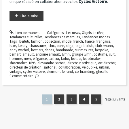
unique réalisé en collaboration avec les
Cycles Victoire
.
Lire la suite
Lien permanent
Catégories :
Les news
,
Objets de rêve
,
Tendances culturelles
,
Tendances de marques
,
Tendances modes
Tags :
berluti
,
fashion
,
collection
,
mode
,
french
,
france
,
française
,
luxe
,
luxury
,
chaussures
,
chic
,
paris
,
olga
,
olga berluti
,
club swann
,
andy warhol
,
bottiers
,
shoes
,
handmade
,
sur mesures
,
bespoke
,
bernard arnault
,
antoine arnault
,
lvmh
,
groupe lvmh
,
costume
,
suit
,
homme
,
men
,
élégance
,
tailleur
,
tailor
,
bottier
,
bootmaker
,
shoemaker
,
1895
,
alessandro sartori
,
directeur artistique
,
art director
,
directeur de création
,
sartorial
,
collaboration
,
vélo
,
bike
,
urbain
,
vintage
,
cycles victoire
,
clermont-ferrand
,
co-branding
,
ghisallo
0
commentaire
1
2
3
4
5
Page suivante