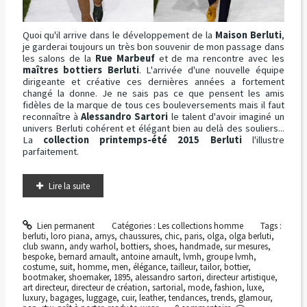
Quoi qu'il arrive dans le développement de la
Maison Berluti
,
je garderai toujours un très bon souvenir de mon passage dans
les salons de la
Rue Marbeuf
et de ma rencontre avec les
maîtres bottiers Berluti
. L'arrivée d'une nouvelle équipe
dirigeante et créative ces dernières années a fortement
changé la donne. Je ne sais pas ce que pensent les amis
fidèles de la marque de tous ces bouleversements mais il faut
reconnaître à
Alessandro Sartori
le talent d'avoir imaginé un
univers Berluti cohérent et élégant bien au delà des souliers...
La
collection printemps-été 2015 Berluti
l'illustre
parfaitement.
Lire la suite
Lien permanent
Catégories :
Les collections homme
Tags :
berluti
,
loro piana
,
arnys
,
chaussures
,
chic
,
paris
,
olga
,
olga berluti
,
club swann
,
andy warhol
,
bottiers
,
shoes
,
handmade
,
sur mesures
,
bespoke
,
bernard arnault
,
antoine arnault
,
lvmh
,
groupe lvmh
,
costume
,
suit
,
homme
,
men
,
élégance
,
tailleur
,
tailor
,
bottier
,
bootmaker
,
shoemaker
,
1895
,
alessandro sartori
,
directeur artistique
,
art directeur
,
directeur de création
,
sartorial
,
mode
,
fashion
,
luxe
,
luxury
,
bagages
,
luggage
,
cuir
,
leather
,
tendances
,
trends
,
glamour
,