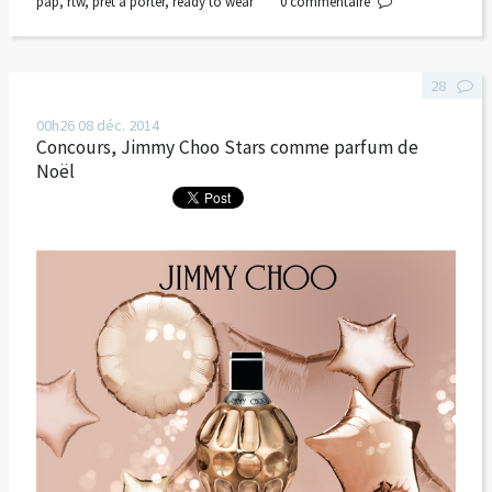
pap
,
rtw
,
prêt à porter
,
ready to wear
0
commentaire
28
00h26
08
déc. 2014
Concours, Jimmy Choo Stars comme parfum de
Noël