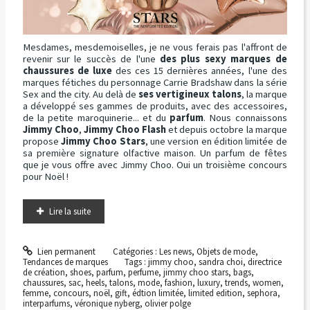
Mesdames, mesdemoiselles, je ne vous ferais pas l'affront de
revenir sur le succès de l'une
des plus sexy marques de
chaussures de luxe
des ces 15 dernières années, l'une des
marques fétiches du personnage Carrie Bradshaw dans la série
Sex and the city. Au delà de
ses vertigineux talons
, la marque
a développé ses gammes de produits, avec des accessoires,
de la petite maroquinerie... et du
parfum
. Nous connaissons
Jimmy Choo
,
Jimmy Choo Flash
et depuis octobre la marque
propose
Jimmy Choo Stars
, une version en édition limitée de
sa première signature olfactive maison. Un parfum de fêtes
que je vous offre avec Jimmy Choo. Oui un troisième concours
pour Noël !
Lire la suite
Lien permanent
Catégories :
Les news
,
Objets de mode
,
Tendances de marques
Tags :
jimmy choo
,
sandra choi
,
directrice
de création
,
shoes
,
parfum
,
perfume
,
jimmy choo stars
,
bags
,
chaussures
,
sac
,
heels
,
talons
,
mode
,
fashion
,
luxury
,
trends
,
women
,
femme
,
concours
,
noël
,
gift
,
édtion limitée
,
limited edition
,
sephora
,
interparfums
,
véronique nyberg
,
olivier polge