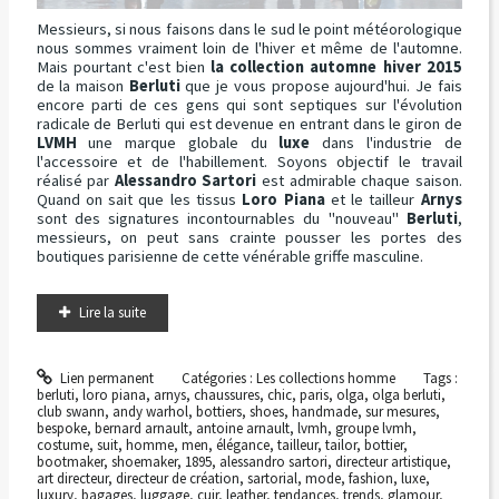
Messieurs, si nous faisons dans le sud le point météorologique
nous sommes vraiment loin de l'hiver et même de l'automne.
Mais pourtant c'est bien
la collection automne hiver 2015
de la maison
Berluti
que je vous propose aujourd'hui. Je fais
encore parti de ces gens qui sont septiques sur l'évolution
radicale de Berluti qui est devenue en entrant dans le giron de
LVMH
une marque globale du
luxe
dans l'industrie de
l'accessoire et de l'habillement. Soyons objectif le travail
réalisé par
Alessandro Sartori
est admirable chaque saison.
Quand on sait que les tissus
Loro Piana
et le tailleur
Arnys
sont des signatures incontournables du "nouveau"
Berluti
,
messieurs, on peut sans crainte pousser les portes des
boutiques parisienne de cette vénérable griffe masculine.
Lire la suite
Lien permanent
Catégories :
Les collections homme
Tags :
berluti
,
loro piana
,
arnys
,
chaussures
,
chic
,
paris
,
olga
,
olga berluti
,
club swann
,
andy warhol
,
bottiers
,
shoes
,
handmade
,
sur mesures
,
bespoke
,
bernard arnault
,
antoine arnault
,
lvmh
,
groupe lvmh
,
costume
,
suit
,
homme
,
men
,
élégance
,
tailleur
,
tailor
,
bottier
,
bootmaker
,
shoemaker
,
1895
,
alessandro sartori
,
directeur artistique
,
art directeur
,
directeur de création
,
sartorial
,
mode
,
fashion
,
luxe
,
luxury
,
bagages
,
luggage
,
cuir
,
leather
,
tendances
,
trends
,
glamour
,