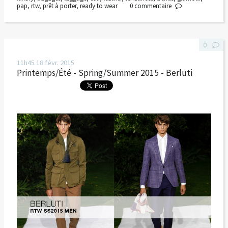
pap
,
rtw
,
prêt à porter
,
ready to wear
0
commentaire
0
11h45
18
févr. 2015
Printemps/Été - Spring/Summer 2015 - Berluti