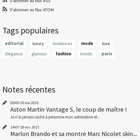
S'abonner au flux RSS
S'abonner au flux ATOM
Tags populaires
editorial
luxury
tendances
mode
luxe
élégance
glamour
fashion
trends
paris
Notes récentes
00h00
26
mai 2026
Aston Martin Vantage S, le coup de maître !
Je n’ai jamais caché à personne mon admiration et...
14h07
28
nov. 2023
Marlon Brando et sa montre Marc Nicolet skin...