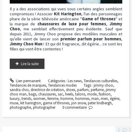
Il y a des associations qui vues sous certains angles semblent
compromises ! Associer
Kit Harington
, l'un des personnages
phare de la série télévisée américaine "
Game of thrones
" et
la marque de
chaussures de luxe pour femmes
,
Jimmy
Choo
, me semblait effectivement peu évidente. Sauf que
depuis 2011, Jimmy Choo propose des modèles masculins et
qu'elle vient de lancer son
premier parfum pour hommes
,
Jimmy Choo Man
! Et qui dit fragrance, dit égérie... ce sont les
filles qui vont être contentes !
Lire la suite
Lien permanent
Catégories :
Les news
,
Tendances culturelles
,
Tendances de marques
,
Tendances modes
Tags :
jimmy choo
,
sandra choi
,
directrice de création
,
shoes
,
parfum
,
perfume
,
jimmy
choo man
,
bags
,
chaussures
,
sac
,
heels
,
talons
,
mode
,
fashion
,
luxury
,
trends
,
women
,
femme
,
homme
,
hommes
,
man
,
men
,
égérie
,
muse
,
kit harington
,
game of thrones
,
jon snow
,
peter lindbergh
,
photographe
,
photographer
0
commentaire
2