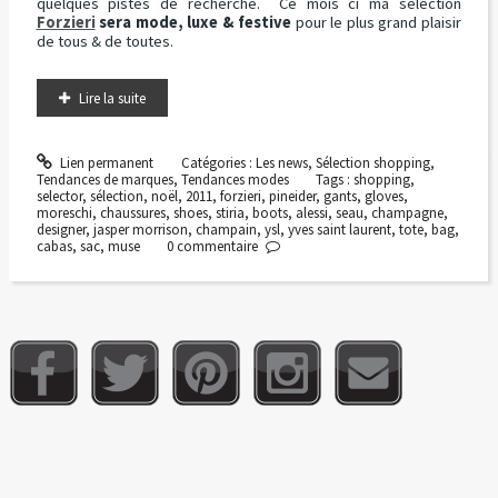
quelques pistes de recherche. Ce mois ci ma sélection
Forzieri
sera mode, luxe & festive
pour le plus grand plaisir
de tous & de toutes.
Lire la suite
Lien permanent
Catégories :
Les news
,
Sélection shopping
,
Tendances de marques
,
Tendances modes
Tags :
shopping
,
selector
,
sélection
,
noël
,
2011
,
forzieri
,
pineider
,
gants
,
gloves
,
moreschi
,
chaussures
,
shoes
,
stiria
,
boots
,
alessi
,
seau
,
champagne
,
designer
,
jasper morrison
,
champain
,
ysl
,
yves saint laurent
,
tote
,
bag
,
cabas
,
sac
,
muse
0
commentaire