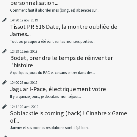
personnalisation...
Comment faut il aborder mes (longues) absences sur...
14h20
17
nov. 2019
Tissot PR 516 Date, la montre oubliée de
James...
Tout ou presque a été écrit sur les montres portées...
12h29
12
juin 2019
Bodet, prendre le temps de réinventer
l'histoire
À quelques jours du BAC et ce sans entrer dans des...
10h00
28
mai 2019
Jaguar I-Pace, électriquement votre
Il y a quinze jours, je débutais mon séjour...
12h14
09
avril 2019
Soblacktie is coming (back) ! Cinabre x Game
of...
Janvier et ses bonnes résolutions sont déjà loin...