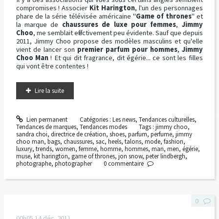
compromises ! Associer
Kit Harington
, l'un des personnages
phare de la série télévisée américaine "
Game of thrones
" et
la marque de
chaussures de luxe pour femmes
,
Jimmy
Choo
, me semblait effectivement peu évidente. Sauf que depuis
2011, Jimmy Choo propose des modèles masculins et qu'elle
vient de lancer son
premier parfum pour hommes
,
Jimmy
Choo Man
! Et qui dit fragrance, dit égérie... ce sont les filles
qui vont être contentes !
Lire la suite
Lien permanent
Catégories :
Les news
,
Tendances culturelles
,
Tendances de marques
,
Tendances modes
Tags :
jimmy choo
,
sandra choi
,
directrice de création
,
shoes
,
parfum
,
perfume
,
jimmy
choo man
,
bags
,
chaussures
,
sac
,
heels
,
talons
,
mode
,
fashion
,
luxury
,
trends
,
women
,
femme
,
homme
,
hommes
,
man
,
men
,
égérie
,
muse
,
kit harington
,
game of thrones
,
jon snow
,
peter lindbergh
,
photographe
,
photographer
0
commentaire
0
00h05
14
déc. 2011