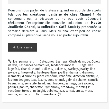
Pouvons nous parler de tristesse quand on aborde de sujets
tels que
les créations joaillerie de chez Chanel
? Me
concernant oui, la tristesse de ne pas avoir découvert
réellement l'exceptionnelle nouvelle collection de
Haute
Joaillerie Chanel
, la
collection Café Society
présentée la
semaine dernière à Paris. Mais au final c'est peu de chose
comparé au plaisir que j'ai de vous en parler aujourd'hui.
Lire la suite
Lien permanent
Catégories :
Les news
,
Objets de mode
,
Objets
de rêve
,
Tendances de marques
,
Tendances modes
Tags :
karl
lagerfeld
,
chanel
,
chanel joaillerie
,
joaillerie
,
jewellery
,
jewelry
,
fine
jewellery
,
fine jewelry
,
haute joaillerie
,
joaillier
,
diamant
,
diamond
,
diamants
,
diamonds
,
place vendôme
,
vendôme
,
direction artistique
,
fashion designer
,
luxe
,
luxury
,
coco chanel
,
gabrielle chanel
,
camélia
,
bague
,
ring
,
serre tête
,
headband
,
bracelet
,
earrings
,
café society
,
parures
,
parure
,
charleston
,
symphony
,
broadway
,
morning in
vendôme
,
tuxedo
,
midnight
,
bubbles
,
jazz
,
sunset
,
cruise
,
muse
,
sunrise
,
smoking
0
commentaire