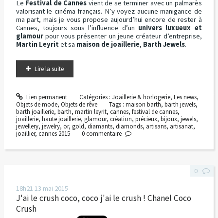
Le
Festival de Cannes
vient de se terminer avec un palmarès
valorisant le cinéma français. N’y voyez aucune manigance de
ma part, mais je vous propose aujourd’hui encore de rester à
Cannes, toujours sous l’influence d’un
univers luxueux et
glamour
pour vous présenter un jeune créateur d’entreprise,
Martin Leyrit
et sa
maison de joaillerie
,
Barth Jewels
.
Lire la suite
Lien permanent
Catégories :
Joaillerie & horlogerie
,
Les news
,
Objets de mode
,
Objets de rêve
Tags :
maison barth
,
barth jewels
,
barth joaillerie
,
barth
,
martin leyrit
,
cannes
,
festival de cannes
,
joaillerie
,
haute joaillerie
,
glamour
,
création
,
précieux
,
bijoux
,
jewels
,
jewellery
,
jewelry
,
or
,
gold
,
diamants
,
diamonds
,
artisans
,
artisanat
,
joaillier
,
cannes 2015
0
commentaire
0
18h21
13
mai 2015
J'ai le crush coco, coco j'ai le crush ! Chanel Coco
Crush