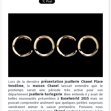
Lors de la dernière
présentation joaillerie Chanel Place
Vendôme
, la
maison Chanel
laissait entendre que le
printemps serait une période très active pour son
département
joaillerie horlogerie
. Bien entendu il y avait de
belles nouveautés présentées à
Baselworld 2015
mais on
pouvait comprendre aisément que quelques petites surprises
viendraient animer la saison printanière. Pouvions nous
imaginer à ce moment là que
Chanel
rendrait hommage à l'un