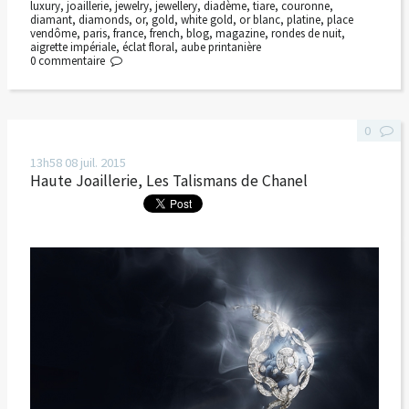
luxury
,
joaillerie
,
jewelry
,
jewellery
,
diadème
,
tiare
,
couronne
,
diamant
,
diamonds
,
or
,
gold
,
white gold
,
or blanc
,
platine
,
place
vendôme
,
paris
,
france
,
french
,
blog
,
magazine
,
rondes de nuit
,
aigrette impériale
,
éclat floral
,
aube printanière
0
commentaire
0
13h58
08
juil. 2015
Haute Joaillerie, Les Talismans de Chanel