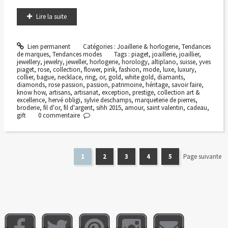
Lire la suite
Lien permanent
Catégories :
Joaillerie & horlogerie
,
Tendances
de marques
,
Tendances modes
Tags :
piaget
,
joaillerie
,
joaillier
,
jewellery
,
jewelry
,
jeweller
,
horlogerie
,
horology
,
altiplano
,
suisse
,
yves
piaget
,
rose
,
collection
,
flower
,
pink
,
fashion
,
mode
,
luxe
,
luxury
,
collier
,
bague
,
necklace
,
ring
,
or
,
gold
,
white gold
,
diamants
,
diamonds
,
rose passion
,
passion
,
patrimoine
,
héritage
,
savoir faire
,
know how
,
artisans
,
artisanat
,
exception
,
prestige
,
collection art &
excellence
,
hervé obligi
,
sylvie deschamps
,
marqueterie de pierres
,
broderie
,
fil d'or
,
fil d'argent
,
sihh 2015
,
amour
,
saint valentin
,
cadeau
,
gift
0
commentaire
1
2
3
4
5
Page suivante