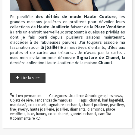
En parallèle
des défilés de mode Haute Couture
, les
grandes maisons joaillères en profitent pour dévoiler leurs
collections de
Haute Joaillerie
faisant de la
Place Vendôme
à Paris un endroit merveilleux proposant à quelques privilégiés
dont je fais parti depuis plusieurs saisons maintenant,
d’accéder à de fabuleuses parures. J’ai toujours associé ma
fascination pour
la joaillerie
à mes rêves d’enfants, d’îles aux
pirates et de cartes aux trésors… Je n’avais pas la carte…
mais mon invitation pour découvrir
Signature de Chanel
, la
dernière collection Haute Joaillerie de la maison
Chanel
.
Lire la suite
Lien permanent
Catégories :
Joaillerie & horlogerie
,
Les news
,
Objets de rêve
,
Tendances de marques
Tags :
chanel
,
karl lagerfeld
,
matelassé
,
coco crush
,
signature de chanel
,
chanel joaillerie
,
jewellery
,
fine jewelry
,
haute joaillerie
,
joaillier
,
diamants
,
diamonds
,
place
vendôme
,
luxe
,
luxury
,
coco chanel
,
gabrielle chanel
,
camélia
0
commentaire