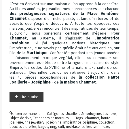
C’est en écrivant sur une maison qu’on apprend à la connaître.
Au fil des années, je peaufine mes connaissances sur chacune
des prestigieuses signatures de la Place Vendôme
.
Chaumet
dispose d’un riche passé, autant d’histoires et de
secrets que j’espère découvrir. À toute les époques, ces
maisons joaillières rencontrent des inspiratrices de leur temps,
aujourd’hui nous parlerions certainement d’égérie. Pour
Chaumet
, au XIXème, il s’agissait de l’
Impératrice
Joséphine
. Si j'ai quelques notions historiques sur
l'Impératrice, je ne savais pas qu'elle était née aux Antilles, sur
l'Île de la
Martinique
. Confrontée pendant ses jeunes années
au foisonnement exotique végétal, elle a su composer son
environnement esthétique entre la rigueur masculine du style
Empire, les codes du XVIIIème et la nature luxuriante de son
enfance… Des influences qui se retrouvent aujourd’hui dans
les 45 pièces exceptionnelles de
la collection Haute
Joaillerie
«
Joséphine
» de
la maison Chaumet
.
Lire la suite
Lien permanent
Catégories :
Joaillerie & horlogerie
,
Les news
,
Objets de rêve
,
Tendances de marques
Tags :
chaumet
,
haute
joaillerie
,
fine jewellery
,
joséphine
,
impératrice joséphine
,
collection
,
boucles d'oreilles
,
bague
,
ring
,
cuff
,
necklace
,
collier
,
lvmh
,
luxe
,