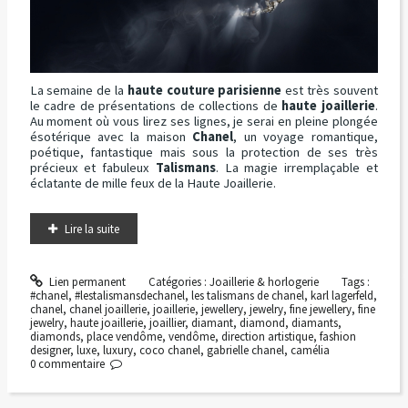
La semaine de la
haute couture parisienne
est très souvent
le cadre de présentations de collections de
haute joaillerie
.
Au moment où vous lirez ses lignes, je serai en pleine plongée
ésotérique avec la maison
Chanel
, un voyage romantique,
poétique, fantastique mais sous la protection de ses très
précieux et fabuleux
Talismans
. La magie irremplaçable et
éclatante de mille feux de la Haute Joaillerie.
Lire la suite
Lien permanent
Catégories :
Joaillerie & horlogerie
Tags :
#chanel
,
#lestalismansdechanel
,
les talismans de chanel
,
karl lagerfeld
,
chanel
,
chanel joaillerie
,
joaillerie
,
jewellery
,
jewelry
,
fine jewellery
,
fine
jewelry
,
haute joaillerie
,
joaillier
,
diamant
,
diamond
,
diamants
,
diamonds
,
place vendôme
,
vendôme
,
direction artistique
,
fashion
designer
,
luxe
,
luxury
,
coco chanel
,
gabrielle chanel
,
camélia
0
commentaire