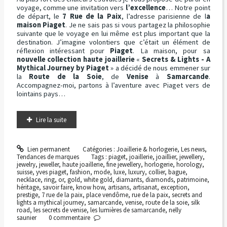
voyage, comme une invitation vers
l’excellence
… Notre point
de départ, le
7 Rue de la Paix
, l’adresse parisienne de l
a
maison Piaget
. Je ne sais pas si vous partagez la philosophie
suivante que le voyage en lui même est plus important que la
destination. J’imagine volontiers que c’était un élément de
réflexion intéressant pour
Piaget
. La maison, pour sa
nouvelle collection haute joaillerie
«
Secrets & Lights - A
Mythical Journey by Piaget
» a décidé de nous emmener sur
la
Route de la Soie
, de
Venise
à
Samarcande
.
Accompagnez-moi, partons à l’aventure avec Piaget vers de
lointains pays…
Lire la suite
Lien permanent
Catégories :
Joaillerie & horlogerie
,
Les news
,
Tendances de marques
Tags :
piaget
,
joaillerie
,
joaillier
,
jewellery
,
jewelry
,
jeweller
,
haute joaillerie
,
fine jewellery
,
horlogerie
,
horology
,
suisse
,
yves piaget
,
fashion
,
mode
,
luxe
,
luxury
,
collier
,
bague
,
necklace
,
ring
,
or
,
gold
,
white gold
,
diamants
,
diamonds
,
patrimoine
,
héritage
,
savoir faire
,
know how
,
artisans
,
artisanat
,
exception
,
prestige
,
7 rue de la paix
,
place vendôme
,
rue de la paix
,
secrets and
lights a mythical journey
,
samarcande
,
venise
,
route de la soie
,
silk
road
,
les secrets de venise
,
les lumières de samarcande
,
nelly
saunier
0
commentaire