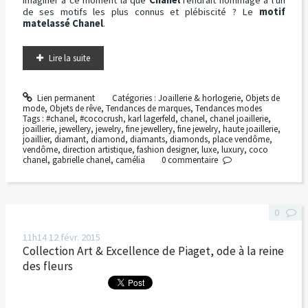
de ses motifs les plus connus et plébiscité ? Le
motif
matelassé Chanel
.
Lire la suite
Lien permanent
Catégories :
Joaillerie & horlogerie
,
Objets de
mode
,
Objets de rêve
,
Tendances de marques
,
Tendances modes
Tags :
#chanel
,
#cococrush
,
karl lagerfeld
,
chanel
,
chanel joaillerie
,
joaillerie
,
jewellery
,
jewelry
,
fine jewellery
,
fine jewelry
,
haute joaillerie
,
joaillier
,
diamant
,
diamond
,
diamants
,
diamonds
,
place vendôme
,
vendôme
,
direction artistique
,
fashion designer
,
luxe
,
luxury
,
coco
chanel
,
gabrielle chanel
,
camélia
0
commentaire
0
11h14
12
févr. 2015
Collection Art & Excellence de Piaget, ode à la reine
des fleurs