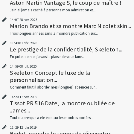
Aston Martin Vantage S, le coup de maître !
Je n’ai jamais caché à personne mon admiration et...
14h07
28
nov. 2023
Marlon Brando et sa montre Marc Nicolet skin...
Trois longues années sans la moindre publication sur...
09h48
01
déc. 2020
Le prestige de la confidentialité, Skeleton...
En juillet dernier j'avais le plaisir de vous faire...
14h59
08
juil. 2020
Skeleton Concept le luxe de la
personnalisation...
Comment faut il aborder mes (longues) absences sur...
14h20
17
nov. 2019
Tissot PR 516 Date, la montre oubliée de
James...
Tout ou presque a été écrit sur les montres portées...
12h29
12
juin 2019
Bodet, prendre le temps de réinventer