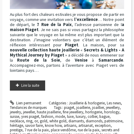
Au plus fort des chaleurs estivales je vous propose de partir en
voyage, comme une invitation vers
l’excellence
… Notre point
de départ, le
7 Rue de la Paix
, l’adresse parisienne de l
a
maison Piaget
. Je ne sais pas si vous partagez la philosophie
suivante que le voyage en lui même est plus important que la
destination. J’imagine volontiers que c’était un élément de
réflexion intéressant pour
Piaget
. La maison, pour sa
nouvelle collection haute joaillerie
«
Secrets & Lights - A
Mythical Journey by Piaget
» a décidé de nous emmener sur
la
Route de la Soie
, de
Venise
à
Samarcande
.
Accompagnez-moi, partons à l’aventure avec Piaget vers de
lointains pays…
Lire la suite
Lien permanent
Catégories :
Joaillerie & horlogerie
,
Les news
,
Tendances de marques
Tags :
piaget
,
joaillerie
,
joaillier
,
jewellery
,
jewelry
,
jeweller
,
haute joaillerie
,
fine jewellery
,
horlogerie
,
horology
,
suisse
,
yves piaget
,
fashion
,
mode
,
luxe
,
luxury
,
collier
,
bague
,
necklace
,
ring
,
or
,
gold
,
white gold
,
diamants
,
diamonds
,
patrimoine
,
héritage
,
savoir faire
,
know how
,
artisans
,
artisanat
,
exception
,
prestige
,
7 rue de la paix
,
place vendôme
,
rue de la paix
,
secrets and