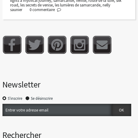
lights a mythical journey
,
samarcande
,
venise
,
route de la soie
,
silk
road
,
les secrets de venise
,
les lumières de samarcande
,
nelly
saunier
0
commentaire
Newsletter
S'inscrire
Se désinscrire
Rechercher