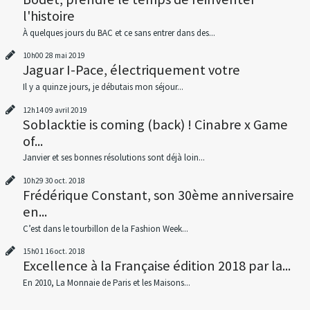
l'histoire
À quelques jours du BAC et ce sans entrer dans des...
10h00
28
mai 2019
Jaguar I-Pace, électriquement votre
Il y a quinze jours, je débutais mon séjour...
12h14
09
avril 2019
Soblacktie is coming (back) ! Cinabre x Game
of...
Janvier et ses bonnes résolutions sont déjà loin...
10h29
30
oct. 2018
Frédérique Constant, son 30ème anniversaire
en...
C’est dans le tourbillon de la Fashion Week...
15h01
16
oct. 2018
Excellence à la Française édition 2018 par la...
En 2010, La Monnaie de Paris et les Maisons...