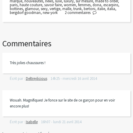
marque
,
nouveautés
,
news
,
luxe
,
luxury
,
sur mesure
,
made to order
,
paris
,
haute couture
,
savoir faire
,
women
,
femmes
,
dona
,
escarpins
,
bottines
,
glamour
,
sexy
,
vertige
,
malle
,
trunk
,
bertoni
,
italie
,
italia
,
bergdorf goodman
,
new-york
2
commentaires
Commentaires
Très jolies chaussures !
Écrit par :
Deltreylicious
14h25
-
mercredi 16
avril 2014
Wouah. Magnifiques! Je fonce sur le site de ce garçon pour en voir
encore plus!
Écrit par :
Isabelle
16h07
-
lundi 21
avril 2014