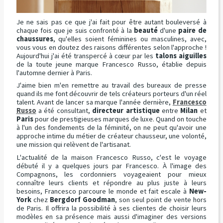
Je ne sais pas ce que j'ai fait pour être autant bouleversé à
chaque fois que je suis confronté à la
beauté
d'une
paire de
chaussures
, qu'elles soient féminines ou masculines, avec,
vous vous en doutez des raisons différentes selon l'approche !
Aujourd'hui j'ai été transpercé à cœur par les
talons aiguilles
de la toute jeune marque Francesco Russo, établie depuis
l'automne dernier à Paris.
J'aime bien m'en remettre au travail des bureaux de presse
quand ils me font découvrir de tels créateurs porteurs d'un réel
talent. Avant de lancer sa marque l'année dernière,
Francesco
Russo
a été consultant,
directeur artistique
entre
Milan
et
Paris
pour de prestigieuses marques de luxe. Quand on touche
à l'un des fondements de la féminité, on ne peut qu'avoir une
approche intime du métier de créateur chausseur, une volonté,
une mission qui relèvent de l'artisanat.
L'actualité de la maison Francesco Russo, c'est le voyage
débuté il y a quelques jours par Francesco. À l'image des
Compagnons, les cordonniers voyageaient pour mieux
connaître leurs clients et répondre au plus juste à leurs
besoins, Francesco parcoure le monde et fait escale à
New-
York
chez
Bergdorf Goodman
, son seul point de vente hors
de Paris. Il offrira la possibilité à ses clientes de choisir leurs
modèles en sa présence mais aussi d'imaginer des versions