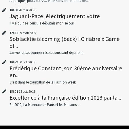
À quelques jours du BAC et ce sans entrer dans des...
10h00
28
mai 2019
Jaguar I-Pace, électriquement votre
Il y a quinze jours, je débutais mon séjour...
12h14
09
avril 2019
Soblacktie is coming (back) ! Cinabre x Game
of...
Janvier et ses bonnes résolutions sont déjà loin...
10h29
30
oct. 2018
Frédérique Constant, son 30ème anniversaire
en...
C’est dans le tourbillon de la Fashion Week...
15h01
16
oct. 2018
Excellence à la Française édition 2018 par la...
En 2010, La Monnaie de Paris et les Maisons...