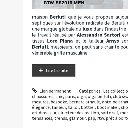
maison
Berluti
que je vous propose aujourd
septiques sur l'évolution radicale de Berlut
une marque globale du
luxe
dans l'industrie 
le travail réalisé par
Alessandro Sartori
est
tissus
Loro Piana
et le tailleur
Arnys
son
Berluti
, messieurs, on peut sans crainte po
vénérable griffe masculine.
Lire la suite
Lien permanent
Catégories :
Les collect
chaussures
,
chic
,
paris
,
olga
,
olga berluti
,
club s
mesures
,
bespoke
,
bernard arnault
,
antoine arna
élégance
,
tailleur
,
tailor
,
bottier
,
bootmaker
,
sh
art directeur
,
directeur de création
,
sartorial
,
mo
tendances
,
trends
,
glamour
,
pap
,
rtw
,
prêt à port