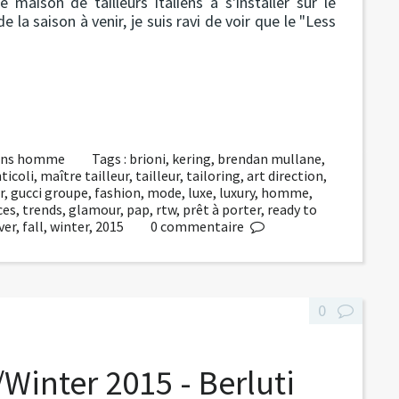
 maison de tailleurs italiens à s'installer sur le
 la saison à venir, je suis ravi de voir que le "Less
ions homme
Tags :
brioni
,
kering
,
brendan mullane
,
ticoli
,
maître tailleur
,
tailleur
,
tailoring
,
art direction
,
r
,
gucci groupe
,
fashion
,
mode
,
luxe
,
luxury
,
homme
,
ces
,
trends
,
glamour
,
pap
,
rtw
,
prêt à porter
,
ready to
ver
,
fall
,
winter
,
2015
0
commentaire
0
Winter 2015 - Berluti