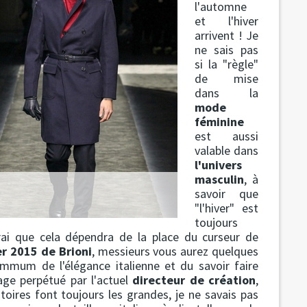
l'automne
et l'hiver
arrivent ! Je
ne sais pas
si la "règle"
de mise
dans la
mode
féminine
est aussi
valable dans
l'univers
masculin
, à
savoir que
"l'hiver" est
toujours
irai que cela dépendra de la place du curseur de
er 2015 de Brioni
, messieurs vous aurez quelques
mmum de l'élégance italienne et du savoir faire
tage perpétué par l'actuel
directeur de création
,
stoires font toujours les grandes, je ne savais pas