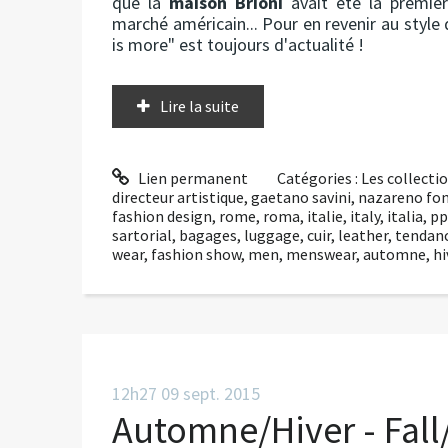
que la
maison Brioni
avait été la première
marché américain... Pour en revenir au style de
is more" est toujours d'actualité !
Lire la suite
Lien permanent
Catégories :
Les collect
directeur artistique
,
gaetano savini
,
nazareno fon
fashion design
,
rome
,
roma
,
italie
,
italy
,
italia
,
pp
sartorial
,
bagages
,
luggage
,
cuir
,
leather
,
tendan
wear
,
fashion show
,
men
,
menswear
,
automne
,
hi
12h27
09
sept. 2015
Automne/Hiver - Fall/