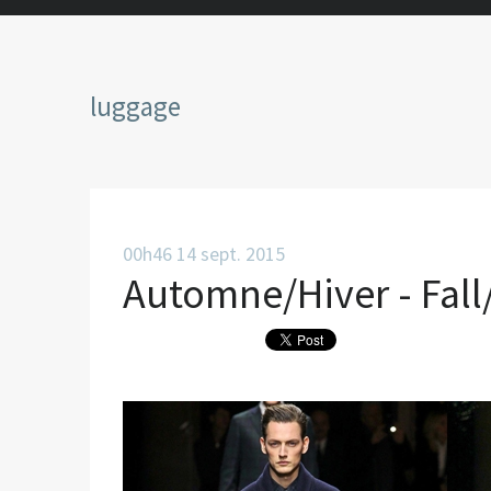
luggage
00h46
14
sept. 2015
Automne/Hiver - Fall/