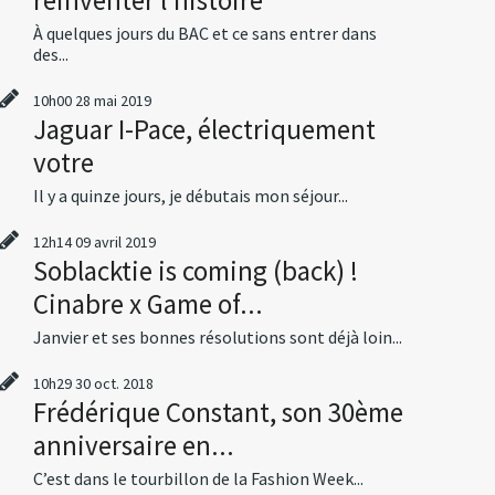
À quelques jours du BAC et ce sans entrer dans
des...
10h00
28
mai 2019
Jaguar I-Pace, électriquement
votre
Il y a quinze jours, je débutais mon séjour...
12h14
09
avril 2019
Soblacktie is coming (back) !
Cinabre x Game of...
Janvier et ses bonnes résolutions sont déjà loin...
10h29
30
oct. 2018
Frédérique Constant, son 30ème
anniversaire en...
C’est dans le tourbillon de la Fashion Week...