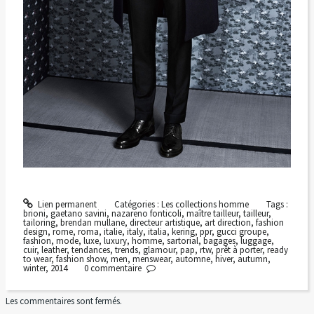
Lien permanent
Catégories :
Les collections homme
Tags :
brioni
,
gaetano savini
,
nazareno fonticoli
,
maître tailleur
,
tailleur
,
tailoring
,
brendan mullane
,
directeur artistique
,
art direction
,
fashion
design
,
rome
,
roma
,
italie
,
italy
,
italia
,
kering
,
ppr
,
gucci groupe
,
fashion
,
mode
,
luxe
,
luxury
,
homme
,
sartorial
,
bagages
,
luggage
,
cuir
,
leather
,
tendances
,
trends
,
glamour
,
pap
,
rtw
,
prêt à porter
,
ready
to wear
,
fashion show
,
men
,
menswear
,
automne
,
hiver
,
autumn
,
winter
,
2014
0
commentaire
Les commentaires sont fermés.