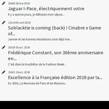
10h00
28
mai 2019
Jaguar I-Pace, électriquement votre
Il y a quinze jours, je débutais mon séjour...
12h14
09
avril 2019
Soblacktie is coming (back) ! Cinabre x Game
of...
Janvier et ses bonnes résolutions sont déjà loin...
10h29
30
oct. 2018
Frédérique Constant, son 30ème anniversaire
en...
C’est dans le tourbillon de la Fashion Week...
15h01
16
oct. 2018
Excellence à la Française édition 2018 par la...
En 2010, La Monnaie de Paris et les Maisons...