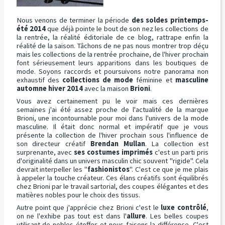
Nous venons de terminer la période
des soldes printemps-
été 2014
que déjà pointe le bout de son nez les collections de
la rentrée, la réalité éditoriale de ce blog, rattrape enfin la
réalité de la saison. Tâchons de ne pas nous montrer trop déçu
mais les collections de la rentrée prochaine, de l'hiver prochain
font sérieusement leurs apparitions dans les boutiques de
mode. Soyons raccords et poursuivons notre panorama non
exhaustif des
collections de mode
féminine et
masculine
automne hiver 2014
avec la maison
Brioni
.
Vous avez certainement pu le voir mais ces dernières
semaines j'ai été assez proche de l'actualité de la marque
Brioni, une incontournable pour moi dans l'univers de la mode
masculine. Il était donc normal et impératif que je vous
présente la collection de l'hiver prochain sous l'influence de
son directeur créatif
Brendan Mullan
. La collection est
surprenante, avec
ses costumes imprimés
c'est un parti pris
d'originalité dans un univers masculin chic souvent "rigide". Cela
devrait interpeller les "
fashionistos
". C'est ce que je me plais
à appeler la touche créateur. Ces élans créatifs sont équilibrés
chez Brioni par le travail sartorial, des coupes élégantes et des
matières nobles pour le choix des tissus.
Autre point que j'apprécie chez Brioni c'est le
luxe contrôlé
,
on ne l'exhibe pas tout est dans l'
allure
. Les belles coupes
utilisant de nobles étoffes et nous faisons la différence. C'est