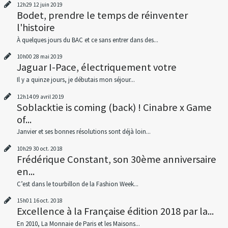
12h29
12
juin 2019
Bodet, prendre le temps de réinventer
l'histoire
À quelques jours du BAC et ce sans entrer dans des...
10h00
28
mai 2019
Jaguar I-Pace, électriquement votre
Il y a quinze jours, je débutais mon séjour...
12h14
09
avril 2019
Soblacktie is coming (back) ! Cinabre x Game
of...
Janvier et ses bonnes résolutions sont déjà loin...
10h29
30
oct. 2018
Frédérique Constant, son 30ème anniversaire
en...
C’est dans le tourbillon de la Fashion Week...
15h01
16
oct. 2018
Excellence à la Française édition 2018 par la...
En 2010, La Monnaie de Paris et les Maisons...