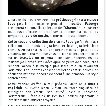
C'est une chance, la rentrée sera
précieuse
grâce à la
maison
Fabergé
... le 1er octobre prochain le
joaillier Fabergé
présentera sa nouvelle collection de "
Charms
". Une manière
toute aussi délicate de perpétuer la tradition qui courrait au
temps des
Tsars de Russie
, d'offrir des "œufs pendentifs"...
Cette nouvelle collection de charms Fabergé
fait écho aux
collections de pendants joaillerie et haute joaillerie bien
connues. Aujourd'hui les œufs se déclinent dans de plus petites
versions, des "charms" que vous pourrez collectionner à loisir
sur un
bracelet en or rose
. Elles sont nombreuses les
maisons joaillières à avoir développé ce genre de pièces, elles
rendent l'accès à la marque plus facile tout en favorisant
l'addiction. Les "petites choses" précieuses ont un pouvoir de
séduction immense et correspondent à une demande, un style
contemporain.
Cette tradition d'offrir un œuf précieux vient de la
Russie
Impériale
. Au 19ème siècle, c'était une façon singulière de
témoigner son amour, son amitié, dans la noblesse,
l'aristocratie. C'était aussi un très beau cadeau diplomatique
lors des visites officielles royales...
Il faudra imaginer aujourd'hui cette tradition moins formelle,