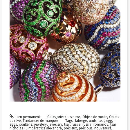
Lien permanent
Catégories :
Les news
,
Objets de mode
,
Objets
de rêve
,
Tendances de marques
Tags :
fabergé
,
œufs
,
œuf
,
egg
,
eggs
,
joaillerie
,
jewelery
,
jewellery
,
tsar
,
russie
,
russia
,
romanov
,
tsar
nicholas ii
,
impératrice alexandra
,
précieux
,
précious
,
nouveauré
,