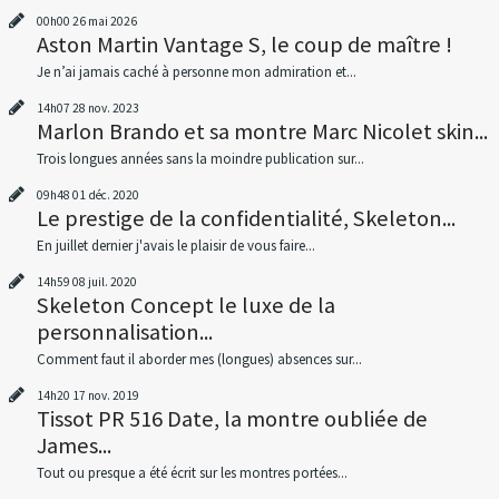
00h00
26
mai 2026
Aston Martin Vantage S, le coup de maître !
Je n’ai jamais caché à personne mon admiration et...
14h07
28
nov. 2023
Marlon Brando et sa montre Marc Nicolet skin...
Trois longues années sans la moindre publication sur...
09h48
01
déc. 2020
Le prestige de la confidentialité, Skeleton...
En juillet dernier j'avais le plaisir de vous faire...
14h59
08
juil. 2020
Skeleton Concept le luxe de la
personnalisation...
Comment faut il aborder mes (longues) absences sur...
14h20
17
nov. 2019
Tissot PR 516 Date, la montre oubliée de
James...
Tout ou presque a été écrit sur les montres portées...