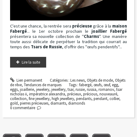
C'est une chance, la rentrée sera
précieuse
grâce à la
maison
Fabergé
... le 1er octobre prochain le
joaillier Fabergé
présentera sa nouvelle collection de "
Charms
". Une manière
toute aussi délicate de perpétuer la tradition qui courrait au
temps des
Tsars de Russie
, d'offrir des "œufs pendentifs"...
Lire la suite
Lien permanent
Catégories :
Les news
,
Objets de mode
,
Objets
de rêve
,
Tendances de marques
Tags :
fabergé
,
œufs
,
œuf
,
egg
,
eggs
,
joaillerie
,
jewelery
,
jewellery
,
tsar
,
russie
,
russia
,
romanov
,
tsar
nicholas ii
,
impératrice alexandra
,
précieux
,
précious
,
nouveauré
,
collection
,
fine jewellery
,
high jewellery
,
pendants
,
pendant
,
collier
,
gold
,
pierres précieuses
,
diamants
,
diamonds
0
commentaire