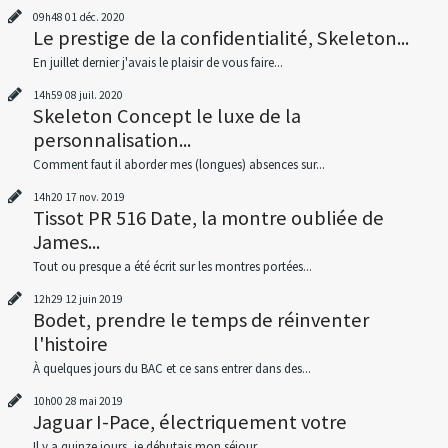
09h48
01
déc. 2020
Le prestige de la confidentialité, Skeleton...
En juillet dernier j'avais le plaisir de vous faire...
14h59
08
juil. 2020
Skeleton Concept le luxe de la
personnalisation...
Comment faut il aborder mes (longues) absences sur...
14h20
17
nov. 2019
Tissot PR 516 Date, la montre oubliée de
James...
Tout ou presque a été écrit sur les montres portées...
12h29
12
juin 2019
Bodet, prendre le temps de réinventer
l'histoire
À quelques jours du BAC et ce sans entrer dans des...
10h00
28
mai 2019
Jaguar I-Pace, électriquement votre
Il y a quinze jours, je débutais mon séjour...