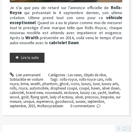
Je n’ai que peu de retard sur l’annonce officielle de
Rolls-
Royce
qui présentait le 8 septembre dernier, son ultime
création. Ultime prend tout son sens pour ce
véhicule
exceptionnel
. Quand on a eu le plaisir comme moi de mesurer
tout le prestige d’une marque telle que Rolls-Royce, chaque
nouveau modèle est attendu avec impatience et exigence.
Après la
Wraith
présentée en 2014, voilà venu le temps d’une
aube nouvelle avec le
cabriolet Dawn
.
Lire la suite
Lien permanent
Catégories :
Les news
,
Objets de rêve
,
Soblacktie en voiture
Tags :
rolls-royce
,
rolls-royce cars
,
rolls
royce
,
bmw
,
wraith
,
phantom
,
ghost
,
icons
,
luxury
,
luxe
,
luxury arts
,
rolls
,
royce
,
automobile
,
drophead coupé
,
coupé
,
bawn
,
silver dawn
,
cabriolet
,
brand-new
,
nouveauté
,
exclusive
,
luxury car
,
yacht
,
leather
,
wood
,
gold
,
flying spirit
,
lady of ecstasy
,
silver
,
precious
,
bespoke
,
sur
mesure
,
unique
,
experience
,
goodwood
,
sussex
,
septembre
,
september
,
2015
,
#rollsroycedawn
0
commentaire
0