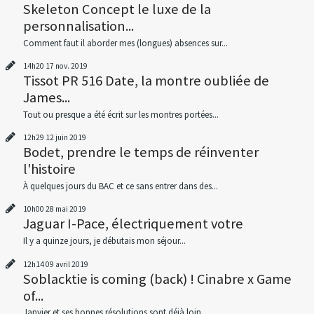
Skeleton Concept le luxe de la
personnalisation...
Comment faut il aborder mes (longues) absences sur...
14h20
17
nov. 2019
Tissot PR 516 Date, la montre oubliée de
James...
Tout ou presque a été écrit sur les montres portées...
12h29
12
juin 2019
Bodet, prendre le temps de réinventer
l'histoire
À quelques jours du BAC et ce sans entrer dans des...
10h00
28
mai 2019
Jaguar I-Pace, électriquement votre
Il y a quinze jours, je débutais mon séjour...
12h14
09
avril 2019
Soblacktie is coming (back) ! Cinabre x Game
of...
Janvier et ses bonnes résolutions sont déjà loin...