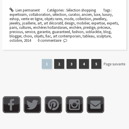
Lien permanent
Catégories :
Sélection shopping
Tags :
expertissim
,
collaboration
,
sélection
,
curator
,
ancien
,
luxe
,
luxury
,
eshop
,
vente en ligne
,
objets rares
,
mode
,
collection
,
jewellery
,
jewelry
,
joaillerie
,
art
,
art décoratif
,
design
,
mobilier
,
expertise
,
experts
,
paris
,
cultures
,
enchères hollandaises
,
enchère
,
prestige
,
précieux
,
precious
,
service
,
garantie
,
guaranteed
,
fashion
,
soblacktie
,
blog
,
blogger
,
choix
,
objets
,
fiac
,
art contemporain
,
tableau
,
sculpture
,
octobre
,
2014
0
commentaire
1
2
3
4
5
Page suivante