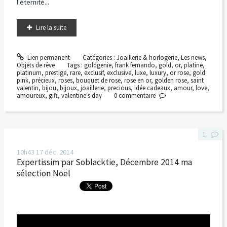
l'éternité...
Lire la suite
Lien permanent
Catégories :
Joaillerie & horlogerie
,
Les news
,
Objets de rêve
Tags :
goldgenie
,
frank fernando
,
gold
,
or
,
platine
,
platinum
,
prestige
,
rare
,
exclusif
,
exclusive
,
luxe
,
luxury
,
or rose
,
gold
pink
,
précieux
,
roses
,
bouquet de rose
,
rose en or
,
golden rose
,
saint
valentin
,
bijou
,
bijoux
,
joaillerie
,
precious
,
idée cadeaux
,
amour
,
love
,
amoureux
,
gift
,
valentine's day
0
commentaire
1
10h43
17
déc. 2014
Expertissim par Soblacktie, Décembre 2014 ma
sélection Noël