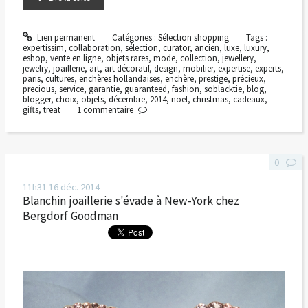
Lien permanent
Catégories :
Sélection shopping
Tags :
expertissim
,
collaboration
,
sélection
,
curator
,
ancien
,
luxe
,
luxury
,
eshop
,
vente en ligne
,
objets rares
,
mode
,
collection
,
jewellery
,
jewelry
,
joaillerie
,
art
,
art décoratif
,
design
,
mobilier
,
expertise
,
experts
,
paris
,
cultures
,
enchères hollandaises
,
enchère
,
prestige
,
précieux
,
precious
,
service
,
garantie
,
guaranteed
,
fashion
,
soblacktie
,
blog
,
blogger
,
choix
,
objets
,
décembre
,
2014
,
noël
,
christmas
,
cadeaux
,
gifts
,
treat
1
commentaire
0
11h31
16
déc. 2014
Blanchin joaillerie s'évade à New-York chez
Bergdorf Goodman