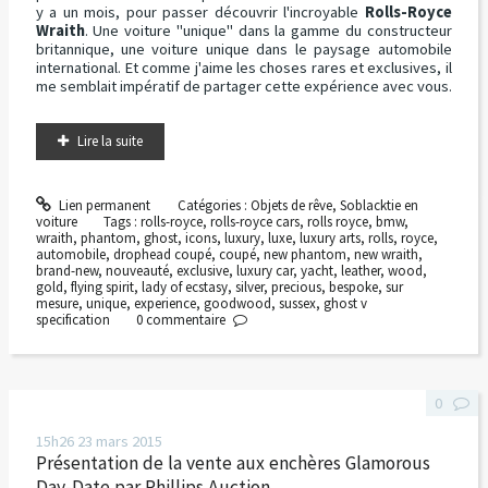
y a un mois, pour passer découvrir l'incroyable
Rolls-Royce
Wraith
. Une voiture "unique" dans la gamme du constructeur
britannique, une voiture unique dans le paysage automobile
international. Et comme j'aime les choses rares et exclusives, il
me semblait impératif de partager cette expérience avec vous.
Lire la suite
Lien permanent
Catégories :
Objets de rêve
,
Soblacktie en
voiture
Tags :
rolls-royce
,
rolls-royce cars
,
rolls royce
,
bmw
,
wraith
,
phantom
,
ghost
,
icons
,
luxury
,
luxe
,
luxury arts
,
rolls
,
royce
,
automobile
,
drophead coupé
,
coupé
,
new phantom
,
new wraith
,
brand-new
,
nouveauté
,
exclusive
,
luxury car
,
yacht
,
leather
,
wood
,
gold
,
flying spirit
,
lady of ecstasy
,
silver
,
precious
,
bespoke
,
sur
mesure
,
unique
,
experience
,
goodwood
,
sussex
,
ghost v
specification
0
commentaire
0
15h26
23
mars 2015
Présentation de la vente aux enchères Glamorous
Day-Date par Phillips Auction