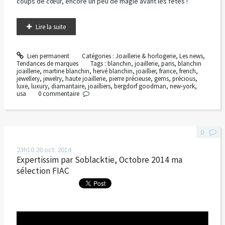
coups de cœur, encore un peu de magie avant les fêtes !
Lire la suite
Lien permanent
Catégories :
Joaillerie & horlogerie
,
Les news
,
Tendances de marques
Tags :
blanchin
,
joaillerie
,
paris
,
blanchin
joaillerie
,
martine blanchin
,
hervé blanchin
,
joaillier
,
france
,
french
,
jewellery
,
jewelry
,
haute joaillerie
,
pierre précieuse
,
gems
,
précious
,
luxe
,
luxury
,
diamantaire
,
joailliers
,
bergdorf goodman
,
new-york
,
usa
0
commentaire
0
23h10
28
oct. 2014
Expertissim par Soblacktie, Octobre 2014 ma
sélection FIAC