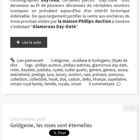
devenues au fil de plusieurs décennies de véritables montres
iconiques se prévalant aujourd'hui d'un intérêt historique
indéniable. De quoi largement justifier la vente aux enchères du
9 mai prochain initiée par
la maison Phillips Auction
à Genève
s'intitulant "
Glamorous Day-Date
".
Lire la suite
Lien permanent
Catégories :
Joaillerie & horlogerie
,
Objets de
rêve
Tags :
phillips auction
,
phillips watches
,
glamorous day date
,
rolex
,
daydate
,
justdate
,
oyster
,
oyster quartz
,
genève
,
geneva
,
suisse
,
switzerland
,
prestige
,
luxe
,
luxury
,
auction
,
rare
,
précieux
,
precious
,
collection
,
collectible
,
bezel
,
dial
,
cadran
,
stella
,
khanjar
,
superlative
,
omani royal family
,
famille
,
royale
,
oman
0
commentaire
0
12h39
09
févr. 2015
Goldgenie, les roses sont éternelles