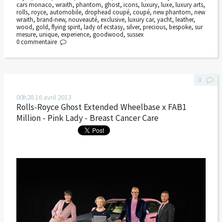
cars monaco
,
wraith
,
phantom
,
ghost
,
icons
,
luxury
,
luxe
,
luxury arts
,
rolls
,
royce
,
automobile
,
drophead coupé
,
coupé
,
new phantom
,
new
wraith
,
brand-new
,
nouveauté
,
exclusive
,
luxury car
,
yacht
,
leather
,
wood
,
gold
,
flying spirit
,
lady of ecstasy
,
silver
,
precious
,
bespoke
,
sur
mesure
,
unique
,
experience
,
goodwood
,
sussex
0
commentaire
0
00h28
16
avril 2013
Rolls-Royce Ghost Extended Wheelbase x FAB1
Million - Pink Lady - Breast Cancer Care