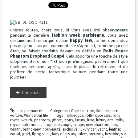
Chères toutes, chers tous, si vous avez été observateurs
pendant la dernière
fashion week parisienne
, vous avez
certainement remarqué qu'une
happy few
, ne me demandez
pas qui je ne sais pas comment elle s'appelait, ni même qui elle
était, se faisait conduire devant les défilés en
Rolls-Royce
Phantom Drophead Coupé
. Cela apporte une touche de style
supplémentaire, non ? Et bien je n'imaginais pas vraiment que
quelques semaines après, j'aurai le plaisir de retrouver et de
profiter de cette fantastique voiture pendant toute une
journée !
Lire la suite
Lien permanent
Catégories :
Objets de rêve
,
Soblacktie en
voiture
,
Wunderbar life
Tags :
rolls-royce
,
rolls-royce cars
,
rolls
royce
,
wraith
,
phantom
,
ghost
,
icons
,
luxury
,
luxe
,
luxury arts
,
rolls
,
royce
,
automobile
,
drophead coupé
,
coupé
,
new phantom
,
new
wraith
,
brand-new
,
nouveauté
,
exclusive
,
luxury car
,
yacht
,
leather
,
wood
,
gold
,
flying spirit
,
lady of ecstasy
,
silver
,
precious
,
bespoke
,
sur