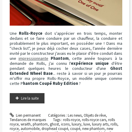
Une
Rolls-Royce
doit s'apprécier en trois temps, monter
dedans et se faire conduire par un chauffeur, la conduire et
probablement le plus important, en posséder une ! Dans ma
"check list", je peux déjà cocher deux cases, l'année dernière
invité par le constructeur j'avais eu le plaisir d'être conduit dans
une
impressionnante
Phantom
, cette année toujours à la
demande de Rolls, j'ai connu l'
expérience unique
d'être
pendant quelques heures le conducteur d'une
Ghost
Extended Wheel Base
... reste à savoir si un jour je pourrais
m'offrir ma propre Rolls-Royce, un modèle unique comme
cette P
hantom Coupé Ruby Edition
?
Lire la suite
Lien permanent
Catégories :
Les news
,
Objets de rêve
,
Tendances de marques
Tags :
rolls-royce
,
rolls-royce cars
,
rolls
royce
,
wraith
,
phantom
,
ghost
,
icons
,
luxury
,
luxe
,
luxury arts
,
rolls
,
royce
,
automobile
,
drophead coupé
,
coupé
,
new phantom
,
new