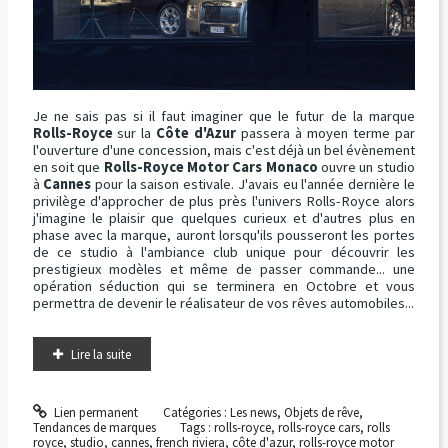
Je ne sais pas si il faut imaginer que le futur de la marque
Rolls-Royce
sur la
Côte d'Azur
passera à moyen terme par
l'ouverture d'une concession, mais c'est déjà un bel évènement
en soit que
Rolls-Royce Motor Cars Monaco
ouvre un studio
à
Cannes
pour la saison estivale. J'avais eu l'année dernière le
privilège d'approcher de plus près l'univers Rolls-Royce alors
j'imagine le plaisir que quelques curieux et d'autres plus en
phase avec la marque, auront lorsqu'ils pousseront les portes
de ce studio à l'ambiance club unique pour découvrir les
prestigieux modèles et même de passer commande... une
opération séduction qui se terminera en Octobre et vous
permettra de devenir le réalisateur de vos rêves automobiles...
Lire la suite
Lien permanent
Catégories :
Les news
,
Objets de rêve
,
Tendances de marques
Tags :
rolls-royce
,
rolls-royce cars
,
rolls
royce
,
studio
,
cannes
,
french riviera
,
côte d'azur
,
rolls-royce motor