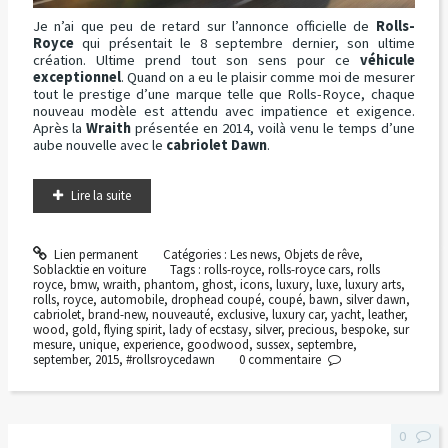
Je n’ai que peu de retard sur l’annonce officielle de
Rolls-
Royce
qui présentait le 8 septembre dernier, son ultime
création. Ultime prend tout son sens pour ce
véhicule
exceptionnel
. Quand on a eu le plaisir comme moi de mesurer
tout le prestige d’une marque telle que Rolls-Royce, chaque
nouveau modèle est attendu avec impatience et exigence.
Après la
Wraith
présentée en 2014, voilà venu le temps d’une
aube nouvelle avec le
cabriolet Dawn
.
Lire la suite
Lien permanent
Catégories :
Les news
,
Objets de rêve
,
Soblacktie en voiture
Tags :
rolls-royce
,
rolls-royce cars
,
rolls
royce
,
bmw
,
wraith
,
phantom
,
ghost
,
icons
,
luxury
,
luxe
,
luxury arts
,
rolls
,
royce
,
automobile
,
drophead coupé
,
coupé
,
bawn
,
silver dawn
,
cabriolet
,
brand-new
,
nouveauté
,
exclusive
,
luxury car
,
yacht
,
leather
,
wood
,
gold
,
flying spirit
,
lady of ecstasy
,
silver
,
precious
,
bespoke
,
sur
mesure
,
unique
,
experience
,
goodwood
,
sussex
,
septembre
,
september
,
2015
,
#rollsroycedawn
0
commentaire
0