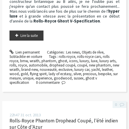
constructeur britannique au B ailés, je ne l'oublie pas et
j'espère qu'un contact plus poussé se fera prochainement...
Mais nous voilà lancés une fois de plus sur le chemin de l'
hyper
luxe
et à grande vitesse avec la présentation en ce début
d'année de la
Rolls-Royce Ghost V-Specification
.
Lire la suite
Lien permanent
Catégories :
Les news
,
Objets de rêve
,
Soblacktie en voiture
Tags :
rolls-royce
,
rolls-royce cars
,
rolls
royce
,
bmw
,
wraith
,
phantom
,
ghost
,
icons
,
luxury
,
luxe
,
luxury arts
,
rolls
,
royce
,
automobile
,
drophead coupé
,
coupé
,
new phantom
,
new
wraith
,
brand-new
,
nouveauté
,
exclusive
,
luxury car
,
yacht
,
leather
,
wood
,
gold
,
flying spirit
,
lady of ecstasy
,
silver
,
precious
,
bespoke
,
sur
mesure
,
unique
,
experience
,
goodwood
,
sussex
,
ghost v
specification
0
commentaire
0
22h47
31
oct. 2013
Rolls-Royce Phantom Drophead Coupé, l'été indien
sur Côte d'Azur