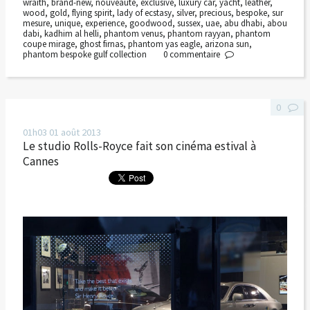
wraith
,
brand-new
,
nouveauté
,
exclusive
,
luxury car
,
yacht
,
leather
,
wood
,
gold
,
flying spirit
,
lady of ecstasy
,
silver
,
precious
,
bespoke
,
sur
mesure
,
unique
,
experience
,
goodwood
,
sussex
,
uae
,
abu dhabi
,
abou
dabi
,
kadhim al helli
,
phantom venus
,
phantom rayyan
,
phantom
coupe mirage
,
ghost firnas
,
phantom yas eagle
,
arizona sun
,
phantom bespoke gulf collection
0
commentaire
0
01h03
01
août 2013
Le studio Rolls-Royce fait son cinéma estival à
Cannes