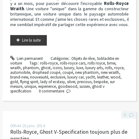
y a un mois, pour passer découvrir l'incroyable
Rolls-Royce
Wraith
. Une voiture "unique" dans la gamme du constructeur
britannique, une voiture unique dans le paysage automobile
international. Et comme j'aime les choses rares et exclusives, il
me semblait impératif de partager cette expérience avec vous.
Lire la suite
Lien permanent
Catégories :
Objets de rêve
,
Soblacktie en
voiture
Tags :
rolls-royce
,
rolls-royce cars
,
rolls royce
,
bmw
,
wraith
,
phantom
,
ghost
,
icons
,
luxury
,
luxe
,
luxury arts
,
rolls
,
royce
,
automobile
,
drophead coupé
,
coupé
,
new phantom
,
new wraith
,
brand-new
,
nouveauté
,
exclusive
,
luxury car
,
yacht
,
leather
,
wood
,
gold
,
flying spirit
,
lady of ecstasy
,
silver
,
precious
,
bespoke
,
sur
mesure
,
unique
,
experience
,
goodwood
,
sussex
,
ghost v
specification
0
commentaire
0
00h44
20
janv. 2014
Rolls-Royce, Ghost V-Specification toujours plus de
prestige