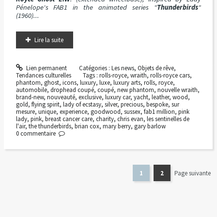
Pénelope's FAB1 in the animated series "
Thunderbirds
"
(1960)...
Lire la suite
Lien permanent
Catégories :
Les news
,
Objets de rêve
,
Tendances culturelles
Tags :
rolls-royce
,
wraith
,
rolls-royce cars
,
phantom
,
ghost
,
icons
,
luxury
,
luxe
,
luxury arts
,
rolls
,
royce
,
automobile
,
drophead coupé
,
coupé
,
new phantom
,
nouvelle wraith
,
brand-new
,
nouveauté
,
exclusive
,
luxury car
,
yacht
,
leather
,
wood
,
gold
,
flying spirit
,
lady of ecstasy
,
silver
,
precious
,
bespoke
,
sur
mesure
,
unique
,
experience
,
goodwood
,
sussex
,
fab1 million
,
pink
lady
,
pink
,
breast cancer care
,
charity
,
chris evan
,
les sentinelles de
l'air
,
the thunderbirds
,
brian cox
,
mary berry
,
gary barlow
0
commentaire
1
2
Page suivante