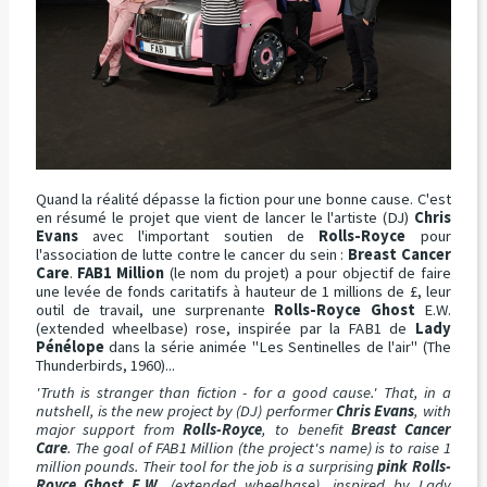
Quand la réalité dépasse la fiction pour une bonne cause. C'est
en résumé le projet que vient de lancer le l'artiste (DJ)
Chris
Evans
avec l'important soutien de
Rolls-Royce
pour
l'association de lutte contre le cancer du sein :
Breast Cancer
Care
.
FAB1 Million
(le nom du projet) a pour objectif de faire
une levée de fonds caritatifs à hauteur de 1 millions de £, leur
outil de travail, une surprenante
Rolls-Royce Ghost
E.W.
(extended wheelbase) rose, inspirée par la FAB1 de
Lady
Pénélope
dans la série animée "Les Sentinelles de l'air" (The
Thunderbirds, 1960)...
'Truth is stranger than fiction - for a good cause.' That, in a
nutshell, is the new project by (DJ) performer
Chris Evans
, with
major support from
Rolls-Royce
, to benefit
Breast Cancer
Care
. The goal of FAB1 Million (the project's name) is to raise 1
million pounds. Their tool for the job is a surprising
pink Rolls-
Royce Ghost E.W
. (extended wheelbase), inspired by Lady