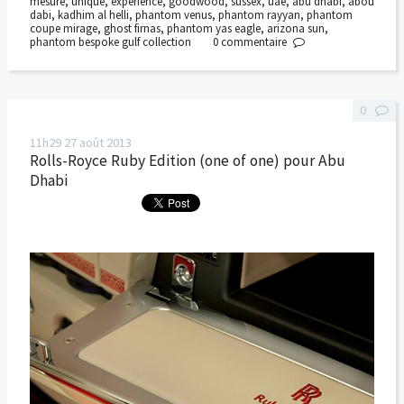
mesure
,
unique
,
experience
,
goodwood
,
sussex
,
uae
,
abu dhabi
,
abou
dabi
,
kadhim al helli
,
phantom venus
,
phantom rayyan
,
phantom
coupe mirage
,
ghost firnas
,
phantom yas eagle
,
arizona sun
,
phantom bespoke gulf collection
0
commentaire
0
11h29
27
août 2013
Rolls-Royce Ruby Edition (one of one) pour Abu
Dhabi