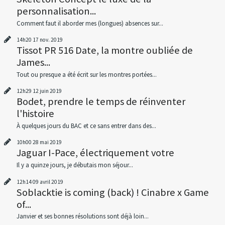
personnalisation...
Comment faut il aborder mes (longues) absences sur...
14h20
17
nov. 2019
Tissot PR 516 Date, la montre oubliée de
James...
Tout ou presque a été écrit sur les montres portées...
12h29
12
juin 2019
Bodet, prendre le temps de réinventer
l'histoire
À quelques jours du BAC et ce sans entrer dans des...
10h00
28
mai 2019
Jaguar I-Pace, électriquement votre
Il y a quinze jours, je débutais mon séjour...
12h14
09
avril 2019
Soblacktie is coming (back) ! Cinabre x Game
of...
Janvier et ses bonnes résolutions sont déjà loin...