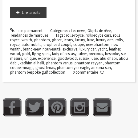
Lire la suite
Lien permanent
Catégories :
Les news
,
Objets de rêve
,
Tendances de marques
Tags :
rolls-royce
,
rolls-royce cars
,
rolls
royce
,
wraith
,
phantom
,
ghost
,
icons
,
luxury
,
luxe
,
luxury arts
,
rolls
,
royce
,
automobile
,
drophead coupé
,
coupé
,
new phantom
,
new
wraith
,
brand-new
,
nouveauté
,
exclusive
,
luxury car
,
yacht
,
leather
,
wood
,
gold
,
flying spirit
,
lady of ecstasy
,
silver
,
precious
,
bespoke
,
sur
mesure
,
unique
,
experience
,
goodwood
,
sussex
,
uae
,
abu dhabi
,
abou
dabi
,
kadhim al helli
,
phantom venus
,
phantom rayyan
,
phantom
coupe mirage
,
ghost firnas
,
phantom yas eagle
,
arizona sun
,
phantom bespoke gulf collection
0
commentaire