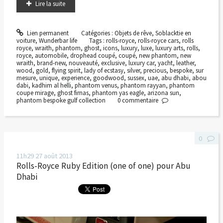
Lire la suite
Lien permanent
Catégories :
Objets de rêve
,
Soblacktie en
voiture
,
Wunderbar life
Tags :
rolls-royce
,
rolls-royce cars
,
rolls
royce
,
wraith
,
phantom
,
ghost
,
icons
,
luxury
,
luxe
,
luxury arts
,
rolls
,
royce
,
automobile
,
drophead coupé
,
coupé
,
new phantom
,
new
wraith
,
brand-new
,
nouveauté
,
exclusive
,
luxury car
,
yacht
,
leather
,
wood
,
gold
,
flying spirit
,
lady of ecstasy
,
silver
,
precious
,
bespoke
,
sur
mesure
,
unique
,
experience
,
goodwood
,
sussex
,
uae
,
abu dhabi
,
abou
dabi
,
kadhim al helli
,
phantom venus
,
phantom rayyan
,
phantom
coupe mirage
,
ghost firnas
,
phantom yas eagle
,
arizona sun
,
phantom bespoke gulf collection
0
commentaire
0
11h29
27
août 2013
Rolls-Royce Ruby Edition (one of one) pour Abu
Dhabi