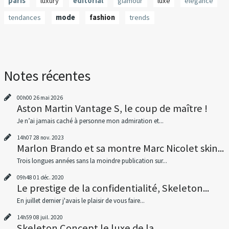
paris
luxury
editorial
glamour
luxe
élégance
tendances
mode
fashion
trends
Notes récentes
00h00
26
mai 2026
Aston Martin Vantage S, le coup de maître !
Je n’ai jamais caché à personne mon admiration et...
14h07
28
nov. 2023
Marlon Brando et sa montre Marc Nicolet skin...
Trois longues années sans la moindre publication sur...
09h48
01
déc. 2020
Le prestige de la confidentialité, Skeleton...
En juillet dernier j'avais le plaisir de vous faire...
14h59
08
juil. 2020
Skeleton Concept le luxe de la