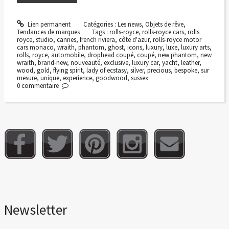
Lien permanent
Catégories :
Les news
,
Objets de rêve
,
Tendances de marques
Tags :
rolls-royce
,
rolls-royce cars
,
rolls
royce
,
studio
,
cannes
,
french riviera
,
côte d'azur
,
rolls-royce motor
cars monaco
,
wraith
,
phantom
,
ghost
,
icons
,
luxury
,
luxe
,
luxury arts
,
rolls
,
royce
,
automobile
,
drophead coupé
,
coupé
,
new phantom
,
new
wraith
,
brand-new
,
nouveauté
,
exclusive
,
luxury car
,
yacht
,
leather
,
wood
,
gold
,
flying spirit
,
lady of ecstasy
,
silver
,
precious
,
bespoke
,
sur
mesure
,
unique
,
experience
,
goodwood
,
sussex
0
commentaire
Newsletter