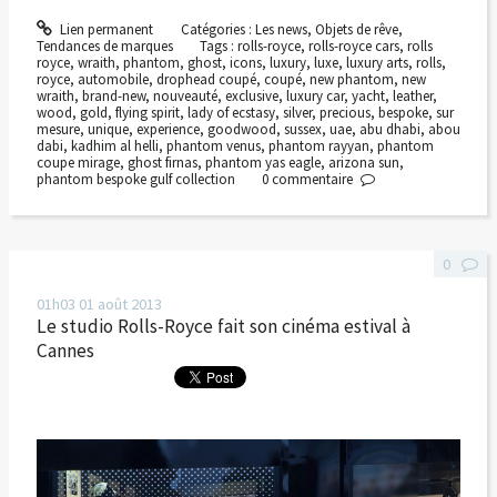
Lien permanent
Catégories :
Les news
,
Objets de rêve
,
Tendances de marques
Tags :
rolls-royce
,
rolls-royce cars
,
rolls
royce
,
wraith
,
phantom
,
ghost
,
icons
,
luxury
,
luxe
,
luxury arts
,
rolls
,
royce
,
automobile
,
drophead coupé
,
coupé
,
new phantom
,
new
wraith
,
brand-new
,
nouveauté
,
exclusive
,
luxury car
,
yacht
,
leather
,
wood
,
gold
,
flying spirit
,
lady of ecstasy
,
silver
,
precious
,
bespoke
,
sur
mesure
,
unique
,
experience
,
goodwood
,
sussex
,
uae
,
abu dhabi
,
abou
dabi
,
kadhim al helli
,
phantom venus
,
phantom rayyan
,
phantom
coupe mirage
,
ghost firnas
,
phantom yas eagle
,
arizona sun
,
phantom bespoke gulf collection
0
commentaire
0
01h03
01
août 2013
Le studio Rolls-Royce fait son cinéma estival à
Cannes