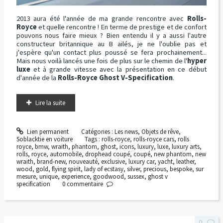
2013 aura été l'année de ma grande rencontre avec
Rolls-
Royce
et quelle rencontre ! En terme de prestige et de confort
pouvons nous faire mieux ? Bien entendu il y a aussi l'autre
constructeur britannique au B ailés, je ne l'oublie pas et
j'espère qu'un contact plus poussé se fera prochainement...
Mais nous voilà lancés une fois de plus sur le chemin de l'
hyper
luxe
et à grande vitesse avec la présentation en ce début
d'année de la
Rolls-Royce Ghost V-Specification
.
Lire la suite
Lien permanent
Catégories :
Les news
,
Objets de rêve
,
Soblacktie en voiture
Tags :
rolls-royce
,
rolls-royce cars
,
rolls
royce
,
bmw
,
wraith
,
phantom
,
ghost
,
icons
,
luxury
,
luxe
,
luxury arts
,
rolls
,
royce
,
automobile
,
drophead coupé
,
coupé
,
new phantom
,
new
wraith
,
brand-new
,
nouveauté
,
exclusive
,
luxury car
,
yacht
,
leather
,
wood
,
gold
,
flying spirit
,
lady of ecstasy
,
silver
,
precious
,
bespoke
,
sur
mesure
,
unique
,
experience
,
goodwood
,
sussex
,
ghost v
specification
0
commentaire
0