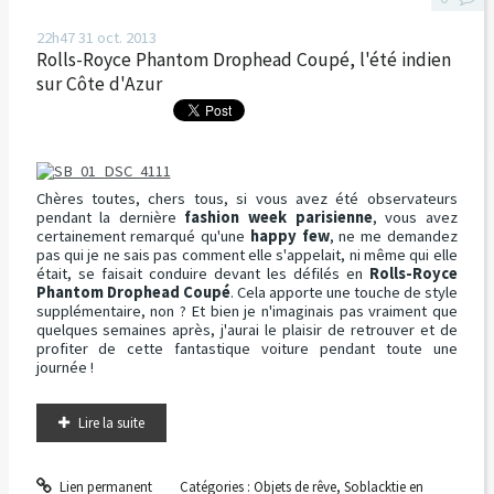
22h47
31
oct. 2013
Rolls-Royce Phantom Drophead Coupé, l'été indien
sur Côte d'Azur
Chères toutes, chers tous, si vous avez été observateurs
pendant la dernière
fashion week parisienne
, vous avez
certainement remarqué qu'une
happy few
, ne me demandez
pas qui je ne sais pas comment elle s'appelait, ni même qui elle
était, se faisait conduire devant les défilés en
Rolls-Royce
Phantom Drophead Coupé
. Cela apporte une touche de style
supplémentaire, non ? Et bien je n'imaginais pas vraiment que
quelques semaines après, j'aurai le plaisir de retrouver et de
profiter de cette fantastique voiture pendant toute une
journée !
Lire la suite
Lien permanent
Catégories :
Objets de rêve
,
Soblacktie en