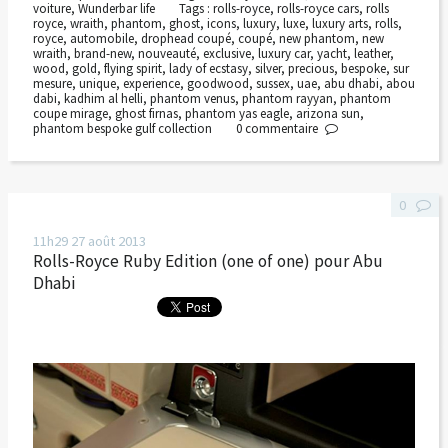
voiture
,
Wunderbar life
Tags :
rolls-royce
,
rolls-royce cars
,
rolls
royce
,
wraith
,
phantom
,
ghost
,
icons
,
luxury
,
luxe
,
luxury arts
,
rolls
,
royce
,
automobile
,
drophead coupé
,
coupé
,
new phantom
,
new
wraith
,
brand-new
,
nouveauté
,
exclusive
,
luxury car
,
yacht
,
leather
,
wood
,
gold
,
flying spirit
,
lady of ecstasy
,
silver
,
precious
,
bespoke
,
sur
mesure
,
unique
,
experience
,
goodwood
,
sussex
,
uae
,
abu dhabi
,
abou
dabi
,
kadhim al helli
,
phantom venus
,
phantom rayyan
,
phantom
coupe mirage
,
ghost firnas
,
phantom yas eagle
,
arizona sun
,
phantom bespoke gulf collection
0
commentaire
0
11h29
27
août 2013
Rolls-Royce Ruby Edition (one of one) pour Abu
Dhabi