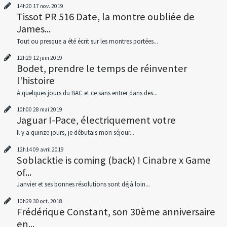
14h20
17
nov. 2019
Tissot PR 516 Date, la montre oubliée de
James...
Tout ou presque a été écrit sur les montres portées...
12h29
12
juin 2019
Bodet, prendre le temps de réinventer
l'histoire
À quelques jours du BAC et ce sans entrer dans des...
10h00
28
mai 2019
Jaguar I-Pace, électriquement votre
Il y a quinze jours, je débutais mon séjour...
12h14
09
avril 2019
Soblacktie is coming (back) ! Cinabre x Game
of...
Janvier et ses bonnes résolutions sont déjà loin...
10h29
30
oct. 2018
Frédérique Constant, son 30ème anniversaire
en...