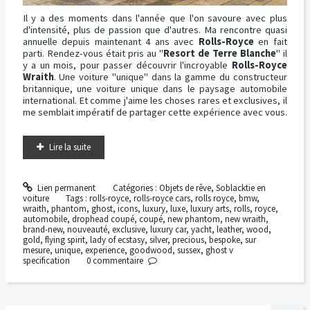
Il y a des moments dans l'année que l'on savoure avec plus
d'intensité, plus de passion que d'autres. Ma rencontre quasi
annuelle depuis maintenant 4 ans avec
Rolls-Royce
en fait
parti. Rendez-vous était pris au "
Resort de Terre Blanche
" il
y a un mois, pour passer découvrir l'incroyable
Rolls-Royce
Wraith
. Une voiture "unique" dans la gamme du constructeur
britannique, une voiture unique dans le paysage automobile
international. Et comme j'aime les choses rares et exclusives, il
me semblait impératif de partager cette expérience avec vous.
Lire la suite
Lien permanent
Catégories :
Objets de rêve
,
Soblacktie en
voiture
Tags :
rolls-royce
,
rolls-royce cars
,
rolls royce
,
bmw
,
wraith
,
phantom
,
ghost
,
icons
,
luxury
,
luxe
,
luxury arts
,
rolls
,
royce
,
automobile
,
drophead coupé
,
coupé
,
new phantom
,
new wraith
,
brand-new
,
nouveauté
,
exclusive
,
luxury car
,
yacht
,
leather
,
wood
,
gold
,
flying spirit
,
lady of ecstasy
,
silver
,
precious
,
bespoke
,
sur
mesure
,
unique
,
experience
,
goodwood
,
sussex
,
ghost v
specification
0
commentaire